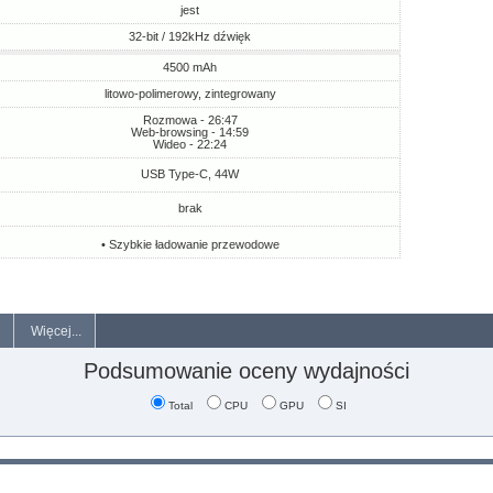
jest
32-bit / 192kHz dźwięk
4500 mAh
litowo-polimerowy, zintegrowany
Rozmowa - 26:47
Web-browsing - 14:59
Wideo - 22:24
USB Type-C, 44W
brak
• Szybkie ładowanie przewodowe
Więcej...
Podsumowanie oceny wydajności
Total
CPU
GPU
SI