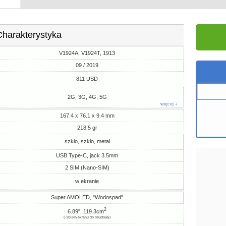
Charakterystyka
V1924A, V1924T, 1913
09 / 2019
811 USD
2G, 3G, 4G, 5G
więcej ↓
167.4 x 76.1 x 9.4 mm
218.5 gr
szkło, szkło, metal
USB Type-C, jack 3.5mm
2 SIM (Nano-SIM)
w ekranie
Super AMOLED, "Wodospad"
2
6.89", 119.3cm
(~93.6% ekranu do obudowy)