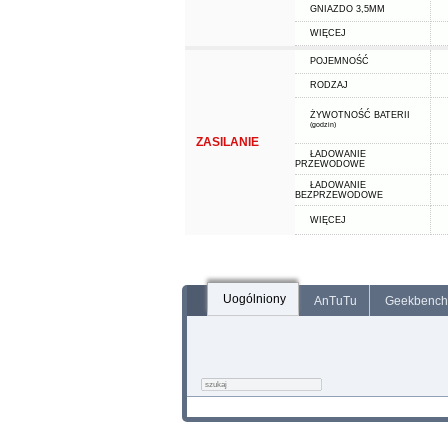
GNIAZDO 3,5MM
WIĘCEJ
POJEMNOŚĆ
RODZAJ
ŻYWOTNOŚĆ BATERII
(godzin)
ZASILANIE
ŁADOWANIE
PRZEWODOWE
ŁADOWANIE
BEZPRZEWODOWE
WIĘCEJ
Uogólniony
AnTuTu
Geekbench