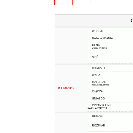
WERSJE
DATA WYDANIA
CENA
w dniu wydania
SIEĆ
WYMIARY
WAGA
MATERIAŁ
front, spód, ramka
KORPUS
ZŁĄCZA
GNIAZDO
CZYTNIK LINII
PAPILARNYCH
RODZAJ
ROZMIAR