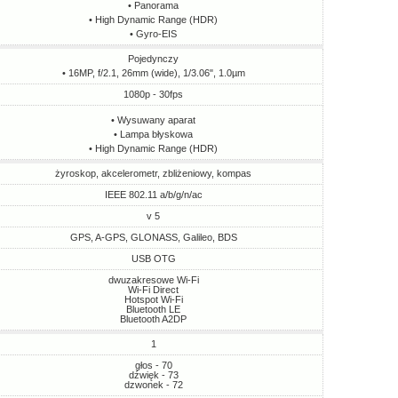
• Panorama
• High Dynamic Range (HDR)
• Gyro-EIS
Pojedynczy
• 16MP, f/2.1, 26mm (wide), 1/3.06", 1.0µm
1080p - 30fps
• Wysuwany aparat
• Lampa błyskowa
• High Dynamic Range (HDR)
żyroskop, akcelerometr, zbliżeniowy, kompas
IEEE 802.11 a/b/g/n/ac
v 5
GPS, A-GPS, GLONASS, Galileo, BDS
USB OTG
dwuzakresowe Wi-Fi
Wi-Fi Direct
Hotspot Wi-Fi
Bluetooth LE
Bluetooth A2DP
1
głos - 70
dźwięk - 73
dzwonek - 72