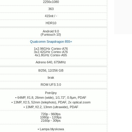
2256x1080
363
415nit / -
HDR10
Android 9.0
(Funtouch 10)
Qualcomm Snapdragon 855+
1x2.96GHz Cortex-A76
3x2.42GHz Cortex-A76
4x1.8GHz Cortex-A55
Adreno 640, 675MHz
8/256, 12/256 GB
brak
ROM UFS 3.0
Potrójny
• 64MP, f/1.8, 26mm (wide), 1/1.72", 0.8µm, PDAF
• 13MP, f/2.5, 52mm (telephoto), PDAF, 2x optical zoom
• 13MP, f/2.2, 13mm (ultrawide), PDAF
720p - 960fps
1080p - 120fps
2160p - 30fps
• Lampa błyskowa