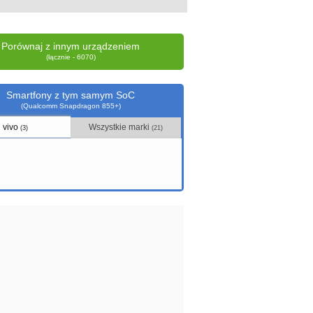
Porównaj z innym urządzeniem
(łącznie - 6070)
Smartfony z tym samym SoC
(Qualcomm Snapdragon 855+)
vivo
Wszystkie marki
(3)
(21)