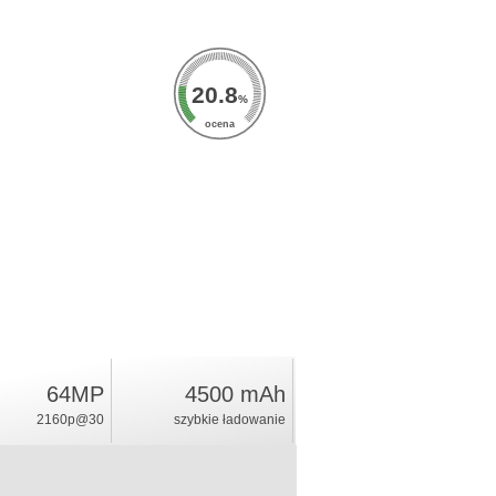
20.8
%
ocena
64MP
4500 mAh
2160p@30
szybkie ładowanie