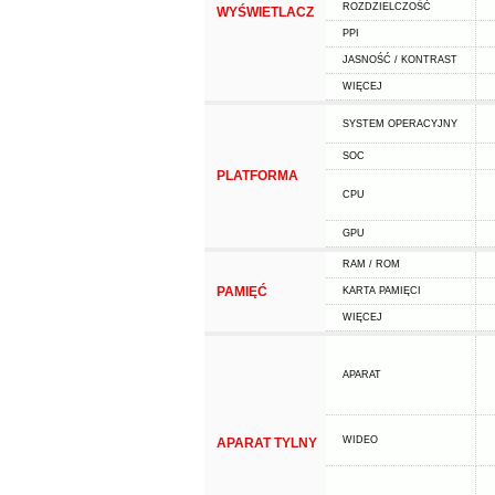
ROZDZIELCZOŚĆ
WYŚWIETLACZ
PPI
JASNOŚĆ / KONTRAST
WIĘCEJ
SYSTEM OPERACYJNY
SOC
PLATFORMA
CPU
GPU
RAM / ROM
PAMIĘĆ
KARTA PAMIĘCI
WIĘCEJ
APARAT
WIDEO
APARAT TYLNY