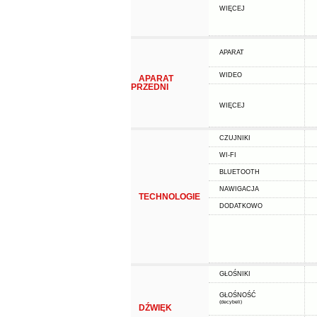
WIĘCEJ
APARAT
WIDEO
APARAT
PRZEDNI
WIĘCEJ
CZUJNIKI
WI-FI
BLUETOOTH
NAWIGACJA
TECHNOLOGIE
DODATKOWO
GŁOŚNIKI
GŁOŚNOŚĆ
(decybeli)
DŹWIĘK