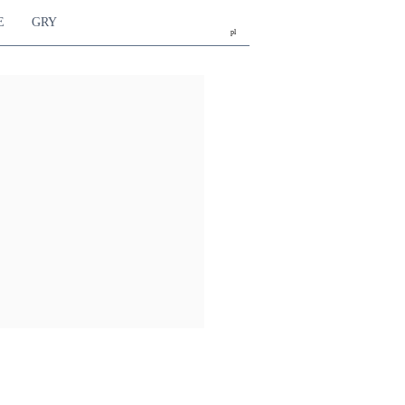
E
GRY
pl