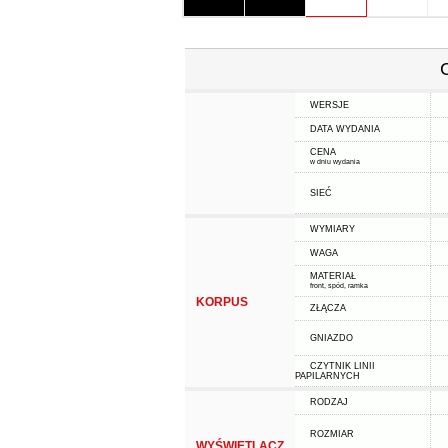
WERSJE
DATA WYDANIA
CENA
w dniu wydania
SIEĆ
WYMIARY
WAGA
MATERIAŁ
front, spód, ramka
KORPUS
ZŁĄCZA
GNIAZDO
CZYTNIK LINII
PAPILARNYCH
RODZAJ
ROZMIAR
WYŚWIETLACZ