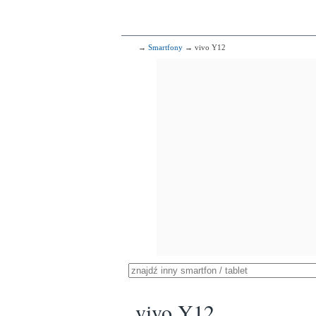
→
Smartfony
→ vivo Y12
vivo Y12