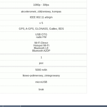
1080p - 30fps
akcelerometr, zbliżeniowy, kompas
IEEE 802.11 a/b/g/n
v 5
GPS, A-GPS, GLONASS, Galileo, BDS
USB OTG
radio FM
Wi-Fi Direct
Hotspot Wi-Fi
Bluetooth LE
Bluetooth A2DP
1
jest
5000 mAh
litowo-polimerowy, zintegrowany
microUSB
brak