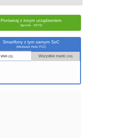
Porównaj z innym urządzeniem
(łącznie - 6070)
Smartfony z tym samym SoC
(Mediatek Helio P22)
vivo
Wszystkie marki
(11)
(106)