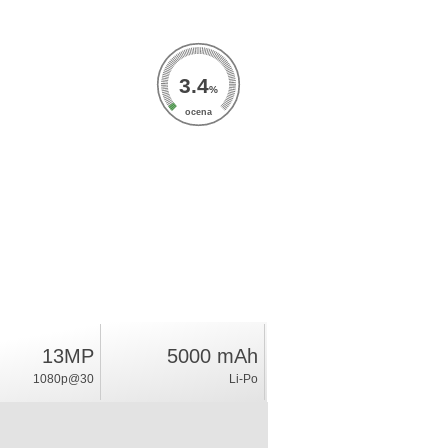
3.4
%
ocena
13MP
5000 mAh
1080p@30
Li-Po