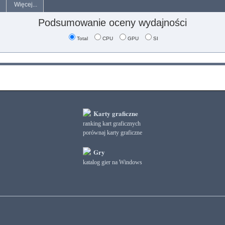
Więcej...
Podsumowanie oceny wydajności
Total
CPU
GPU
SI
Karty graficzne
ranking kart graficznych
porównaj karty graficzne
Gry
katalog gier na Windows