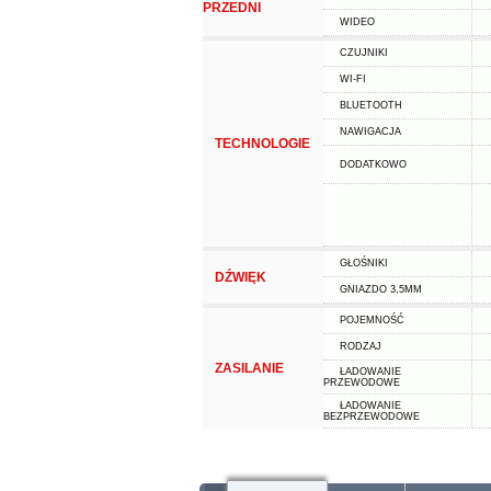
PRZEDNI
WIDEO
CZUJNIKI
WI-FI
BLUETOOTH
NAWIGACJA
TECHNOLOGIE
DODATKOWO
GŁOŚNIKI
DŹWIĘK
GNIAZDO 3,5MM
POJEMNOŚĆ
RODZAJ
ZASILANIE
ŁADOWANIE
PRZEWODOWE
ŁADOWANIE
BEZPRZEWODOWE