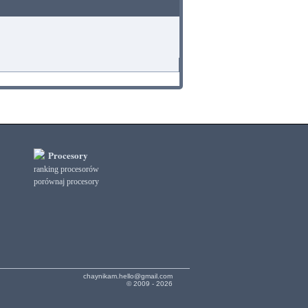
Procesory
ranking procesorów
porównaj procesory
chaynikam.hello@gmail.com
© 2009 - 2026