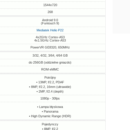
1544x720
268
Android 9.0
(Funtouch 9)
Mediatek Helio P22
4x2GHz Cortex-A53
4x1.5GHz Cortex-A53
PowerVR GE8320, 650MHz
3/32, 4/32, 3/64, 4/64 GB
do 256GB (oddzielne gniazdo)
ROM eMMC
Potrójny
• 13MP, f/2.2, PDAF
• 8MP, f/2.2, 16mm (ultrawide)
• 2MP, f/2.4 (depth)
1080p - 30fps
• Lampa błyskowa
• Panorama
• High Dynamic Range (HDR)
Pojedynczy
• 8MP, f/2.2