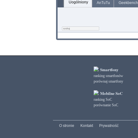
Uogólniony
AnTuTu
Geekbench
Smartfony
ranking smartfonów
porównaj smartfony
Mobilne SoC
ranking SoC
porównanie SoC
O stronie
Kontakt
Prywatność