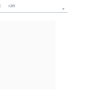
E
GRY
pl