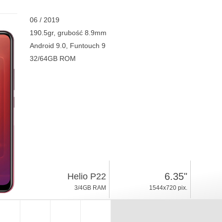
06 / 2019
190.5gr, grubość 8.9mm
Android 9.0, Funtouch 9
32/64GB ROM
6.35"
Helio P22
3/4GB RAM
1544x720 pix.