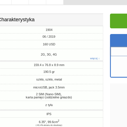
Charakterystyka
1904
06 / 2019
160 USD
2G, 3G, 4G
więcej ↓
159.4 x 76.8 x 8.9 mm
190.5 gr
szkło, szkło, metal
microUSB, jack 3.5mm
2 SIM (Nano-SIM),
karta pamięci (oddzielne gniazdo)
z tyłu
IPS
2
6.35", 99.6cm
(~81.4% ekranu do obudowy)