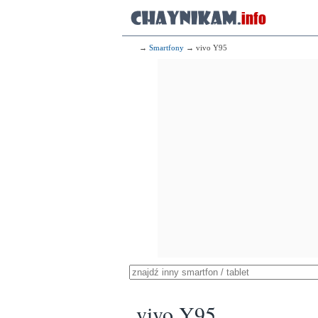
→
Smartfony
→ vivo Y95
vivo Y95