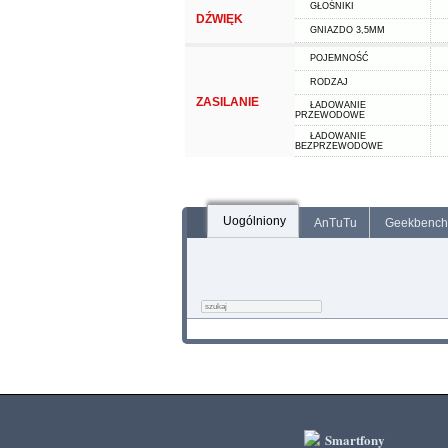
GŁOŚNIKI
DŹWIĘK
GNIAZDO 3,5MM
POJEMNOŚĆ
RODZAJ
ZASILANIE
ŁADOWANIE
PRZEWODOWE
ŁADOWANIE
BEZPRZEWODOWE
Uogólniony
AnTuTu
Geekbench
Smartfony