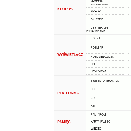
MATERIAŁ
front, spód, ramka
KORPUS
ZŁĄCZA
GNIAZDO
CZYTNIK LINII
PAPILARNYCH
RODZAJ
ROZMIAR
WYŚWIETLACZ
ROZDZIELCZOŚĆ
PPI
PROPORCJI
SYSTEM OPERACYJNY
SOC
PLATFORMA
CPU
GPU
RAM / ROM
PAMIĘĆ
KARTA PAMIĘCI
WIĘCEJ