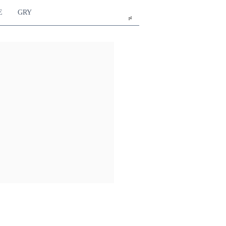
E
GRY
pl