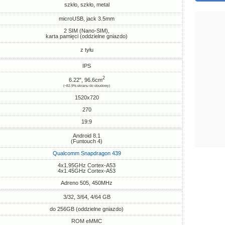
szkło, szkło, metal
microUSB, jack 3.5mm
2 SIM (Nano-SIM),
karta pamięci (oddzielne gniazdo)
z tyłu
IPS
2
6.22", 96.6cm
(~82.9% ekranu do obudowy)
1520x720
270
19:9
Android 8.1
(Funtouch 4)
Qualcomm Snapdragon 439
4x1.95GHz Cortex-A53
4x1.45GHz Cortex-A53
Adreno 505, 450MHz
3/32, 3/64, 4/64 GB
do 256GB (oddzielne gniazdo)
ROM eMMC