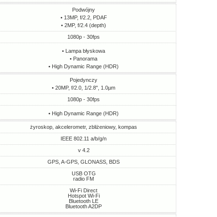
Podwójny
• 13MP, f/2.2, PDAF
• 2MP, f/2.4 (depth)
1080p - 30fps
• Lampa błyskowa
• Panorama
• High Dynamic Range (HDR)
Pojedynczy
• 20MP, f/2.0, 1/2.8", 1.0µm
1080p - 30fps
• High Dynamic Range (HDR)
żyroskop, akcelerometr, zbliżeniowy, kompas
IEEE 802.11 a/b/g/n
v 4.2
GPS, A-GPS, GLONASS, BDS
USB OTG
radio FM
Wi-Fi Direct
Hotspot Wi-Fi
Bluetooth LE
Bluetooth A2DP