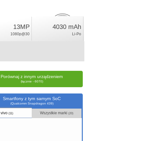
13MP
4030 mAh
3.9
%
1080p@30
Li-Po
ocena
Porównaj z innym urządzeniem
(łącznie - 6070)
Smartfony z tym samym SoC
(Qualcomm Snapdragon 439)
vivo
Wszystkie marki
(11)
(20)