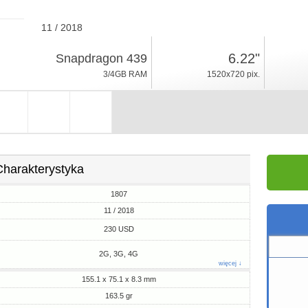
11 / 2018
163.5gr, grubość 8.3mm
6.22"
Snapdragon 439
Android 8.1, Funtouch 4
3/4GB RAM
1520x720 pix.
32/64GB ROM
Charakterystyka
1807
11 / 2018
230 USD
2G, 3G, 4G
więcej ↓
155.1 x 75.1 x 8.3 mm
163.5 gr