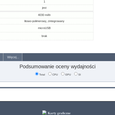
1
jest
4030 mAh
litowo-polimerowy, zintegrowany
microUSB
brak
Więcej...
Podsumowanie oceny wydajności
Total
CPU
GPU
SI
Karty graficzne