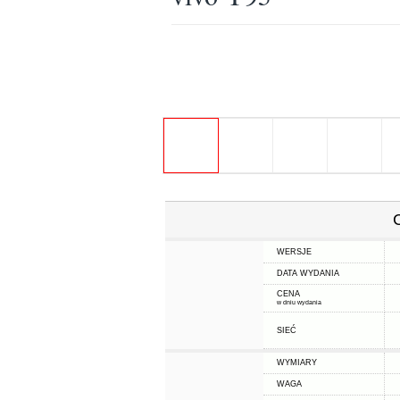
WERSJE
DATA WYDANIA
CENA
w dniu wydania
SIEĆ
WYMIARY
WAGA