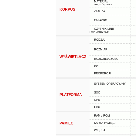
MATERIAŁ
front, spód, ramka
KORPUS
ZŁĄCZA
GNIAZDO
CZYTNIK LINII
PAPILARNYCH
RODZAJ
ROZMIAR
WYŚWIETLACZ
ROZDZIELCZOŚĆ
PPI
PROPORCJI
SYSTEM OPERACYJNY
SOC
PLATFORMA
CPU
GPU
RAM / ROM
PAMIĘĆ
KARTA PAMIĘCI
WIĘCEJ