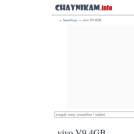
→
Smartfony
→ vivo V9 4GB
vivo V9 4GB