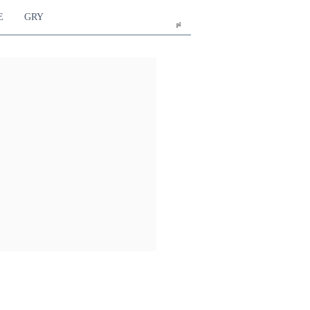
E
GRY
pl