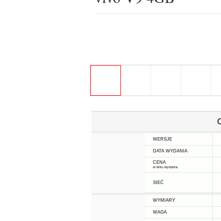
WERSJE
DATA WYDANIA
CENA
w dniu wydania
SIEĆ
WYMIARY
WAGA