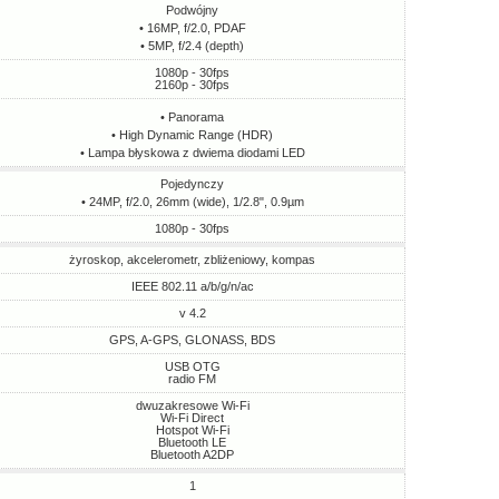
Podwójny
• 16MP, f/2.0, PDAF
• 5MP, f/2.4 (depth)
1080p - 30fps
2160p - 30fps
• Panorama
• High Dynamic Range (HDR)
• Lampa błyskowa z dwiema diodami LED
Pojedynczy
• 24MP, f/2.0, 26mm (wide), 1/2.8", 0.9µm
1080p - 30fps
żyroskop, akcelerometr, zbliżeniowy, kompas
IEEE 802.11 a/b/g/n/ac
v 4.2
GPS, A-GPS, GLONASS, BDS
USB OTG
radio FM
dwuzakresowe Wi-Fi
Wi-Fi Direct
Hotspot Wi-Fi
Bluetooth LE
Bluetooth A2DP
1