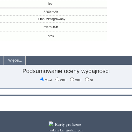
jest
3260 mAh
Li-Ion, zintegrowany
microUSB
brak
Więcej...
Podsumowanie oceny wydajności
Total
CPU
GPU
SI
Karty graficzne
ranking kart graficznych