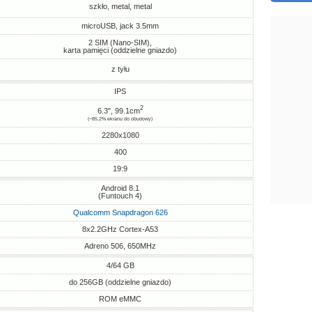
szkło, metal, metal
microUSB, jack 3.5mm
2 SIM (Nano-SIM),
karta pamięci (oddzielne gniazdo)
z tyłu
IPS
2
6.3", 99.1cm
(~85.2% ekranu do obudowy)
2280x1080
400
19:9
Android 8.1
(Funtouch 4)
Qualcomm Snapdragon 626
8x2.2GHz Cortex-A53
Adreno 506, 650MHz
4/64 GB
do 256GB (oddzielne gniazdo)
ROM eMMC