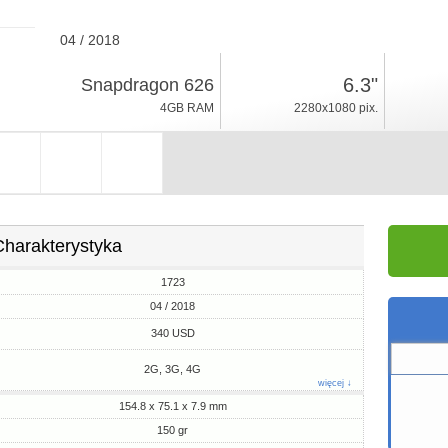
04 / 2018
150gr, grubość 7.9mm
6.3"
Snapdragon 626
Android 8.1, Funtouch 4
4GB RAM
2280x1080 pix.
64GB ROM
Charakterystyka
1723
04 / 2018
340 USD
2G, 3G, 4G
więcej ↓
154.8 x 75.1 x 7.9 mm
150 gr