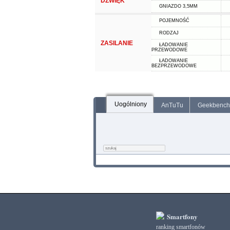
DŹWIĘK
GNIAZDO 3,5MM
POJEMNOŚĆ
RODZAJ
ZASILANIE
ŁADOWANIE
PRZEWODOWE
ŁADOWANIE
BEZPRZEWODOWE
Uogólniony
AnTuTu
Geekbench
Smartfony
ranking smartfonów