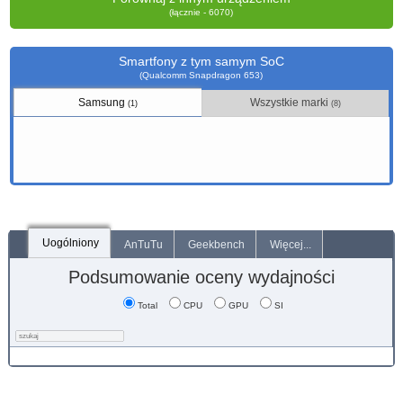
(łącznie - 6070)
Smartfony z tym samym SoC
(Qualcomm Snapdragon 653)
Samsung
Wszystkie marki
(1)
(8)
Uogólniony
AnTuTu
Geekbench
Więcej...
Podsumowanie oceny wydajności
Total
CPU
GPU
SI