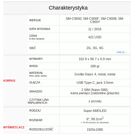
Charakterystyka
SM-C9000; SM-C900F; SM-C9008; SM-
WERSJE
C900Y
11 / 2016
DATA WYDANIA
CENA
422 USD
w dniu wydania
2G, 3G, 4G
SIEĆ
więcej ↓
162.9 x 80.7 x 6.9 mm
WYMIARY
189 gr
WAGA
MATERIAŁ
Gorilla Glass 4, metal, metal
front, spód, ramka
KORPUS
USB Type-C, jack 3.5mm
ZŁĄCZA
2 SIM (Nano-SIM),
GNIAZDO
karta pamięci (oddzielne gniazdo)
CZYTNIK LINII
z przodu
PAPILARNYCH
Super AMOLED
RODZAJ
2
6", 99.2cm
ROZMIAR
(~75.5% ekranu do obudowy)
WYŚWIETLACZ
1920x1080
ROZDZIELCZOŚĆ