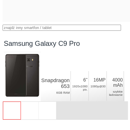
Samsung Galaxy C9 Pro
Snapdragon
6"
16MP
4000
mAh
653
1920x1080
1080p@30
pix.
szybkie
6GB RAM
ładowanie