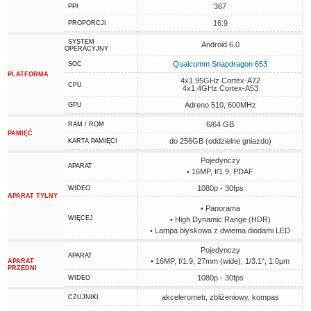
367
PPI
16:9
PROPORCJI
SYSTEM
Android 6.0
OPERACYJNY
Qualcomm Snapdragon 653
SOC
PLATFORMA
4x1.95GHz Cortex-A72
CPU
4x1.4GHz Cortex-A53
Adreno 510, 600MHz
GPU
6/64 GB
RAM / ROM
PAMIĘĆ
do 256GB (oddzielne gniazdo)
KARTA PAMIĘCI
Pojedynczy
APARAT
• 16MP, f/1.9, PDAF
1080p - 30fps
WIDEO
APARAT TYLNY
• Panorama
WIĘCEJ
• High Dynamic Range (HDR)
• Lampa błyskowa z dwiema diodami LED
Pojedynczy
APARAT
• 16MP, f/1.9, 27mm (wide), 1/3.1", 1.0µm
APARAT
PRZEDNI
1080p - 30fps
WIDEO
akcelerometr, zbliżeniowy, kompas
CZUJNIKI