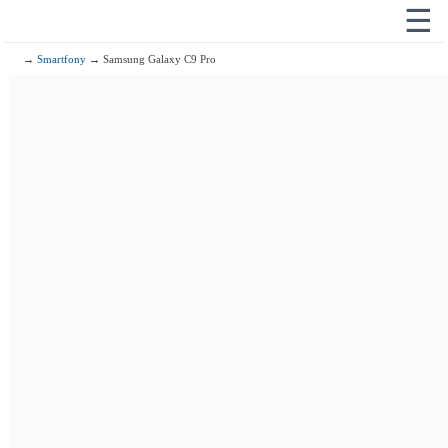
☰
→
Smartfony
→ Samsung Galaxy C9 Pro