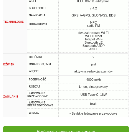
IEEE 802.11 a/b/g/n/ac
WI-FI
v 4.2
BLUETOOTH
GPS, A-GPS, GLONASS, BDS
NAWIGACJA
TECHNOLOGIE
NFC
DODATKOWO
radio FM
dwuzakresowe Wi-Fi
Wi-Fi Direct
Hotspot Wi-Fi
Bluetooth LE
Bluetooth A2DP
ANT+
2
GŁOŚNIKI
jest
GNIAZDO 3,5MM
DŹWIĘK
aktywna redukcja szumów
WIĘCEJ
4000 mAh
POJEMNOŚĆ
Li-Ion, zintegrowany
RODZAJ
ŁADOWANIE
USB Type-C, 18W
PRZEWODOWE
ZASILANIE
ŁADOWANIE
brak
BEZPRZEWODOWE
WIĘCEJ
• Szybkie ładowanie przewodowe
Porównaj z innym urządzeniem