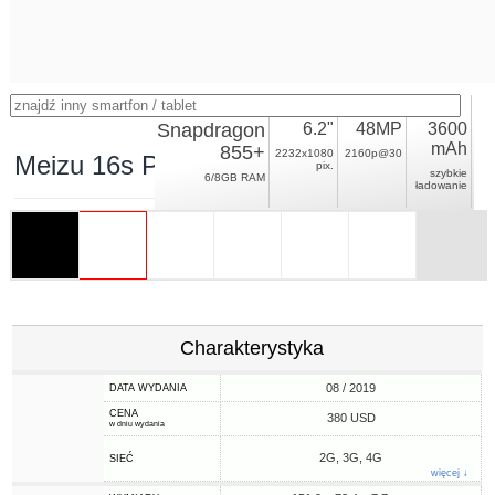
Snapdragon
6.2"
48MP
3600
mAh
855+
2232x1080
2160p@30
Meizu 16s Pro
pix.
szybkie
6/8GB RAM
ładowanie
Charakterystyka
08 / 2019
DATA WYDANIA
CENA
380 USD
w dniu wydania
2G, 3G, 4G
SIEĆ
więcej ↓