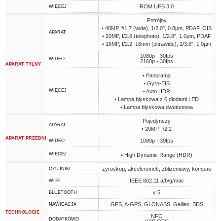
ROM UFS 3.0
WIĘCEJ
Potrójny
• 48MP, f/1.7 (wide), 1/2.0", 0.8µm, PDAF, OIS
APARAT
• 20MP, f/2.6 (telephoto), 1/2.8", 1.0µm, PDAF
• 16MP, f/2.2, 16mm (ultrawide), 1/3.6", 1.0µm
1080p - 30fps
WIDEO
2160p - 30fps
APARAT TYLNY
• Panorama
• Gyro-EIS
WIĘCEJ
• Auto HDR
• Lampa błyskowa z 6 diodami LED
• Lampa błyskowa dwutonowa
Pojedynczy
APARAT
• 20MP, f/2.2
APARAT PRZEDNI
1080p - 30fps
WIDEO
WIĘCEJ
• High Dynamic Range (HDR)
żyroskop, akcelerometr, zbliżeniowy, kompas
CZUJNIKI
IEEE 802.11 a/b/g/n/ac
WI-FI
v 5
BLUETOOTH
GPS, A-GPS, GLONASS, Galileo, BDS
NAWIGACJA
TECHNOLOGIE
NFC
DODATKOWO