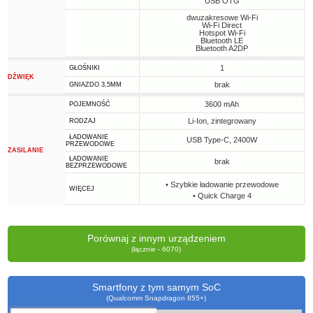
USB OTG
dwuzakresowe Wi-Fi
Wi-Fi Direct
Hotspot Wi-Fi
Bluetooth LE
Bluetooth A2DP
1
GŁOŚNIKI
DŹWIĘK
brak
GNIAZDO 3,5MM
3600 mAh
POJEMNOŚĆ
Li-Ion, zintegrowany
RODZAJ
ŁADOWANIE
USB Type-C, 2400W
PRZEWODOWE
ZASILANIE
ŁADOWANIE
brak
BEZPRZEWODOWE
• Szybkie ładowanie przewodowe
WIĘCEJ
• Quick Charge 4
Porównaj z innym urządzeniem
(łącznie - 6070)
Smartfony z tym samym SoC
(Qualcomm Snapdragon 855+)