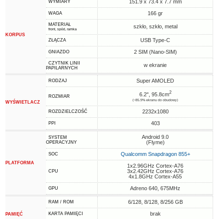
151.9 x 73.4 x 7.7 mm
WYMIARY
166 gr
WAGA
MATERIAŁ
szkło, szkło, metal
front, spód, ramka
KORPUS
USB Type-C
ZŁĄCZA
2 SIM (Nano-SIM)
GNIAZDO
CZYTNIK LINII
w ekranie
PAPILARNYCH
Super AMOLED
RODZAJ
2
6.2", 95.8cm
ROZMIAR
(~85.9% ekranu do obudowy)
WYŚWIETLACZ
2232x1080
ROZDZIELCZOŚĆ
403
PPI
Android 9.0
SYSTEM
(Flyme)
OPERACYJNY
Qualcomm Snapdragon 855+
SOC
PLATFORMA
1x2.96GHz Cortex-A76
3x2.42GHz Cortex-A76
CPU
4x1.8GHz Cortex-A55
Adreno 640, 675MHz
GPU
6/128, 8/128, 8/256 GB
RAM / ROM
brak
KARTA PAMIĘCI
PAMIĘĆ