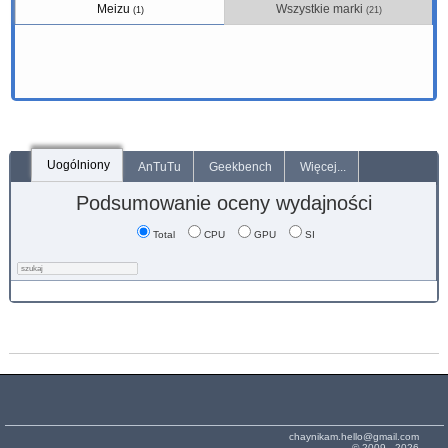
Meizu
Wszystkie marki
(1)
(21)
Uogólniony
AnTuTu
Geekbench
Więcej...
Podsumowanie oceny wydajności
Total
CPU
GPU
SI
chaynikam.hello@gmail.com
© 2009 - 2026