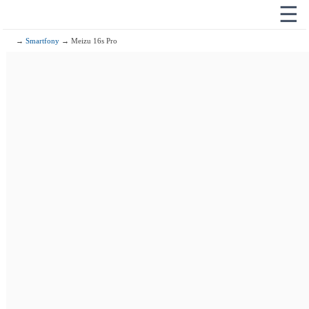
☰
→
Smartfony
→ Meizu 16s Pro