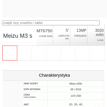
MT6750
5"
13MP
3020
Meizu M3 s
mAh
1280x720
1080p@30
2/3GB RAM
pix.
Li-Ion
Charakterystyka
Meizu M3s
INNE NAZWY
06 / 2016
DATA WYDANIA
CENA
133 USD
w dniu wydania
2G, 3G, 4G
SIEĆ