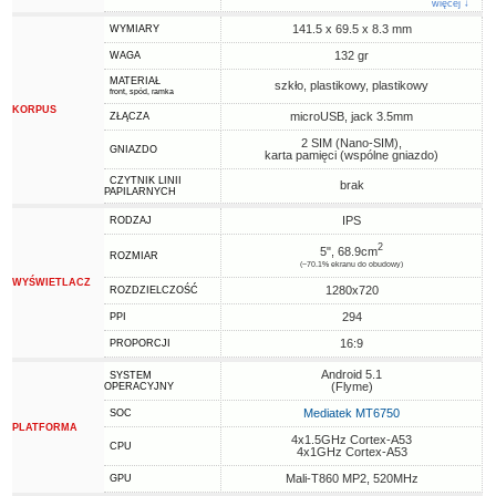
więcej ↓
141.5 x 69.5 x 8.3 mm
WYMIARY
132 gr
WAGA
MATERIAŁ
szkło, plastikowy, plastikowy
front, spód, ramka
KORPUS
microUSB, jack 3.5mm
ZŁĄCZA
2 SIM (Nano-SIM),
GNIAZDO
karta pamięci (wspólne gniazdo)
CZYTNIK LINII
brak
PAPILARNYCH
IPS
RODZAJ
2
5", 68.9cm
ROZMIAR
(~70.1% ekranu do obudowy)
WYŚWIETLACZ
1280x720
ROZDZIELCZOŚĆ
294
PPI
16:9
PROPORCJI
Android 5.1
SYSTEM
(Flyme)
OPERACYJNY
Mediatek MT6750
SOC
PLATFORMA
4x1.5GHz Cortex-A53
CPU
4x1GHz Cortex-A53
Mali-T860 MP2, 520MHz
GPU