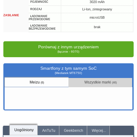
3020 mAh
POJEMNOŚĆ
Li-Ion, zintegrowany
RODZAJ
ZASILANIE
ŁADOWANIE
microUSB
PRZEWODOWE
ŁADOWANIE
brak
BEZPRZEWODOWE
Porównaj z innym urządzeniem
(łącznie - 6070)
Smartfony z tym samym SoC
(Mediatek MT6750)
Meizu
Wszystkie marki
(6)
(46)
Uogólniony
AnTuTu
Geekbench
Więcej...