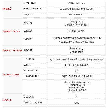
2/16, 3/32 GB
RAM / ROM
do 128GB (wspólne gniazdo)
KARTA PAMIĘCI
PAMIĘĆ
ROM eMMC
WIĘCEJ
Pojedynczy
APARAT
• 13MP, f/2.2, PDAF
1080p - 30fps
WIDEO
APARAT TYLNY
• Lampa błyskowa z dwiema diodami LED
WIĘCEJ
• Lampa błyskowa dwutonowa
Pojedynczy
APARAT
APARAT PRZEDNI
• 5MP, f/2.0
żyroskop, akcelerometr, zbliżeniowy, kompas
CZUJNIKI
IEEE 802.11 a/b/g/n
WI-FI
v 4
BLUETOOTH
TECHNOLOGIE
GPS, A-GPS, GLONASS
NAWIGACJA
dwuzakresowe Wi-Fi
Hotspot Wi-Fi
Bluetooth LE
Bluetooth A2DP
1
GŁOŚNIKI
DŹWIĘK
jest
GNIAZDO 3,5MM