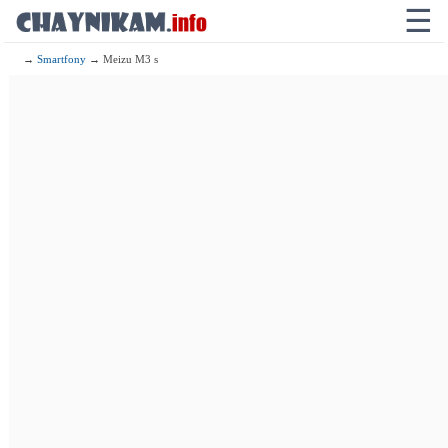
☰
→
Smartfony
→ Meizu M3 s