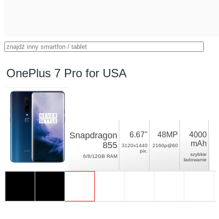
OnePlus 7 Pro for USA
Snapdragon
6.67"
48MP
4000
mAh
855
3120x1440
2160p@60
pix.
szybkie
6/8/12GB RAM
ładowanie