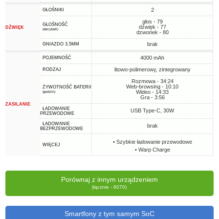
2
GŁOŚNIKI
głos - 79
GŁOŚNOŚĆ
dźwięk - 77
DŹWIĘK
(decybeli)
dzwonek - 80
brak
GNIAZDO 3,5MM
4000 mAh
POJEMNOŚĆ
litowo-polimerowy, zintegrowany
RODZAJ
Rozmowa - 34:24
Web-browsing - 10:10
ŻYWOTNOŚĆ BATERII
Wideo - 14:33
(godzin)
Gra - 3:56
ZASILANIE
ŁADOWANIE
USB Type-C, 30W
PRZEWODOWE
ŁADOWANIE
brak
BEZPRZEWODOWE
• Szybkie ładowanie przewodowe
WIĘCEJ
• Warp Charge
Porównaj z innym urządzeniem
(łącznie - 6070)
Smartfony z tym samym SoC