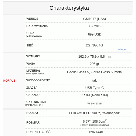
Charakterystyka
GM1917 (USA)
WERSJE
05 / 2019
DATA WYDANIA
CENA
699 USD
w dniu wydania
2G, 3G, 4G
SIEĆ
więcej ↓
162.6 x 75.9 x 8.8 mm
WYMIARY
206 gr
WAGA
MATERIAŁ
Gorilla Glass 5, Gorilla Glass 5, metal
front, spód, ramka
tak
WODOODPORNY
KORPUS
USB Type-C
ZŁĄCZA
2 SIM (Nano-SIM)
GNIAZDO
CZYTNIK LINII
w ekranie
PAPILARNYCH
Fluid AMOLED, 90Hz, "Wodospad"
RODZAJ
2
6.67", 108.8cm
ROZMIAR
(~88.1% ekranu do obudowy)
3120x1440
ROZDZIELCZOŚĆ