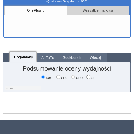
(Qualcomm Snapdragon 855)
OnePlus
Wszystkie marki
(5)
(53)
Uogólniony
AnTuTu
Geekbench
Więcej...
Podsumowanie oceny wydajności
Total
CPU
GPU
SI