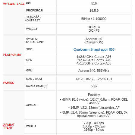
516
PPI
WYŚWIETLACZ
19.5:9
PROPORCJI
JASNOŚĆ /
584nit / 1:100000
KONTRAST
HDR10+
WIĘCEJ
DCI-P3
Android 9.0
SYSTEM
(OxygenOS)
OPERACYJNY
Qualcomm Snapdragon 855
SOC
PLATFORMA
1x2.84GHz Cortex-A76
3x2.42GHz Cortex-A76
CPU
4x1.78GHz Cortex-A55
Adreno 640, 585MHz
GPU
6/128, 8/256, 12/256 GB
RAM / ROM
PAMIĘĆ
brak
KARTA PAMIĘCI
Potrójny
• 48MP, f/1.6 (wide), 1/2.0", 0.8µm, PDAF, OIS,
Laser AF
APARAT
• 16MP, f/2.2, 13mm (ultrawide), AF
• 8MP, f/2.4, 78mm (telephoto), PDAF, OIS, 3x
optical zoom, Laser AF
720p - 480fps
APARAT
1080p - 240fps
WIDEO
TYLNY
2160p - 60fps