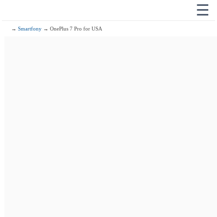
☰
→
Smartfony
→ OnePlus 7 Pro for USA