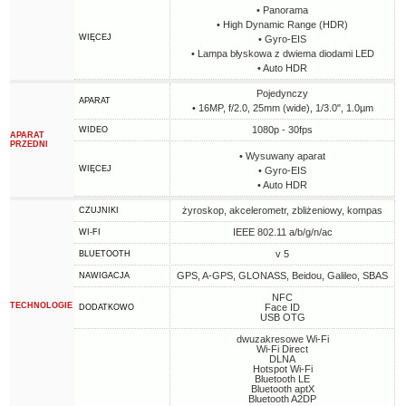
• Panorama
• High Dynamic Range (HDR)
WIĘCEJ
• Gyro-EIS
• Lampa błyskowa z dwiema diodami LED
• Auto HDR
Pojedynczy
APARAT
• 16MP, f/2.0, 25mm (wide), 1/3.0", 1.0µm
1080p - 30fps
WIDEO
APARAT
PRZEDNI
• Wysuwany aparat
WIĘCEJ
• Gyro-EIS
• Auto HDR
żyroskop, akcelerometr, zbliżeniowy, kompas
CZUJNIKI
IEEE 802.11 a/b/g/n/ac
WI-FI
v 5
BLUETOOTH
GPS, A-GPS, GLONASS, Beidou, Galileo, SBAS
NAWIGACJA
NFC
TECHNOLOGIE
Face ID
DODATKOWO
USB OTG
dwuzakresowe Wi-Fi
Wi-Fi Direct
DLNA
Hotspot Wi-Fi
Bluetooth LE
Bluetooth aptX
Bluetooth A2DP