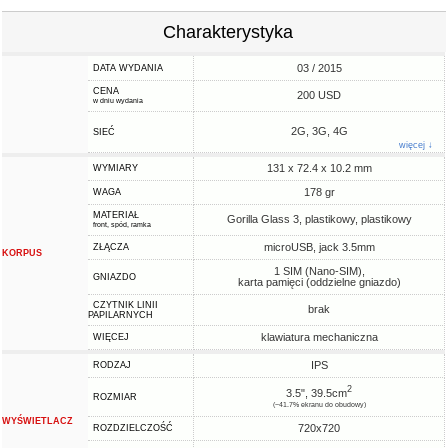
Charakterystyka
03 / 2015
DATA WYDANIA
CENA
200 USD
w dniu wydania
2G, 3G, 4G
SIEĆ
więcej ↓
131 x 72.4 x 10.2 mm
WYMIARY
178 gr
WAGA
MATERIAŁ
Gorilla Glass 3, plastikowy, plastikowy
front, spód, ramka
microUSB, jack 3.5mm
ZŁĄCZA
KORPUS
1 SIM (Nano-SIM),
GNIAZDO
karta pamięci (oddzielne gniazdo)
CZYTNIK LINII
brak
PAPILARNYCH
klawiatura mechaniczna
WIĘCEJ
IPS
RODZAJ
2
3.5", 39.5cm
ROZMIAR
(~41.7% ekranu do obudowy)
WYŚWIETLACZ
720x720
ROZDZIELCZOŚĆ