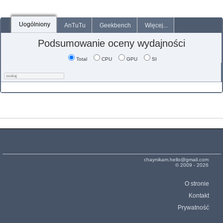
Uogólniony
AnTuTu
Geekbench
Więcej...
Podsumowanie oceny wydajności
Total
CPU
GPU
SI
chaynikam.hello@gmail.com
© 2009 - 2026
O stronie
Kontakt
Prywatność