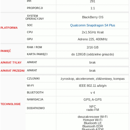
291
PPI
1:1
PROPORCJI
SYSTEM
BlackBerry OS
OPERACYJNY
Qualcomm Snapdragon S4 Plus
SOC
PLATFORMA
2x1.5GHz Krait
CPU
Adreno 225, 400MHz
GPU
2/16 GB
RAM / ROM
PAMIĘĆ
do 128GB (oddzielne gniazdo)
KARTA PAMIĘCI
brak
APARAT
APARAT TYLNY
brak
APARAT
APARAT PRZEDNI
żyroskop, akcelerometr, zbliżeniowy, kompas
CZUJNIKI
IEEE 802.11 a/b/g/n
WI-FI
v 4
BLUETOOTH
GPS, A-GPS
NAWIGACJA
TECHNOLOGIE
NFC
DODATKOWO
radio FM
dwuzakresowe Wi-Fi
Hotspot Wi-Fi
Bluetooth LE
Bluetooth EDR
Bluetooth A2DP