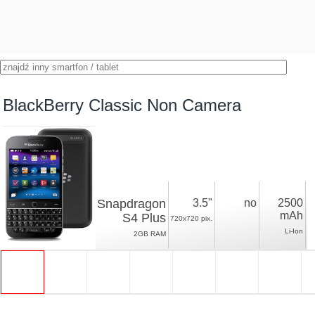
BlackBerry Classic Non Camera
Snapdragon
3.5"
no
2500
mAh
S4 Plus
720x720 pix.
Li-Ion
2GB RAM