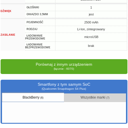
1
GŁOŚNIKI
DŹWIĘK
jest
GNIAZDO 3,5MM
2500 mAh
POJEMNOŚĆ
Li-Ion, zintegrowany
RODZAJ
ZASILANIE
ŁADOWANIE
microUSB
PRZEWODOWE
ŁADOWANIE
brak
BEZPRZEWODOWE
Porównaj z innym urządzeniem
(łącznie - 6070)
Smartfony z tym samym SoC
(Qualcomm Snapdragon S4 Plus)
BlackBerry
Wszystkie marki
(6)
(7)