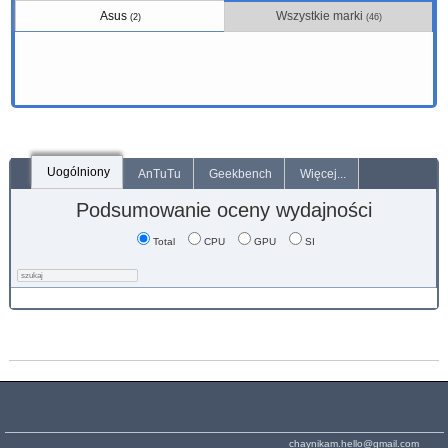
Asus
Wszystkie marki
(2)
(46)
Uogólniony
AnTuTu
Geekbench
Więcej...
Podsumowanie oceny wydajności
Total
CPU
GPU
SI
chaynikam.hello@gmail.com