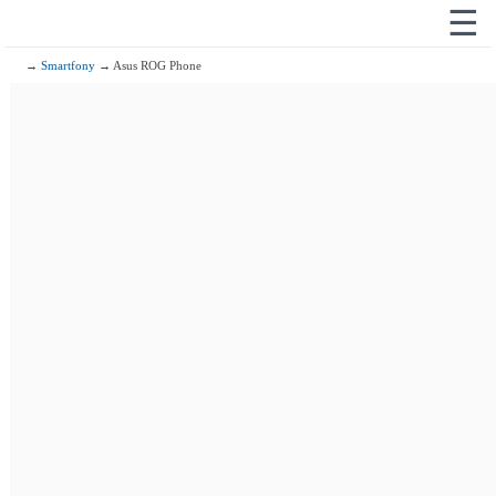
☰
→
Smartfony
→ Asus ROG Phone