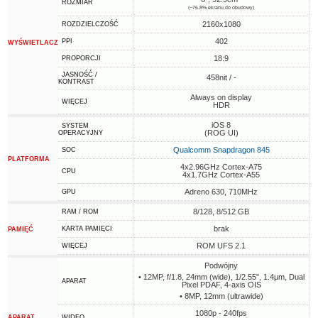
ROZMIAR
(~76.8% ekranu do obudowy)
2160x1080
ROZDZIELCZOŚĆ
402
PPI
WYŚWIETLACZ
18:9
PROPORCJI
JASNOŚĆ /
458nit / -
KONTRAST
Always on display
WIĘCEJ
HDR
iOS 8
SYSTEM
(ROG UI)
OPERACYJNY
Qualcomm Snapdragon 845
SOC
PLATFORMA
4x2.96GHz Cortex-A75
CPU
4x1.7GHz Cortex-A55
Adreno 630, 710MHz
GPU
8/128, 8/512 GB
RAM / ROM
brak
KARTA PAMIĘCI
PAMIĘĆ
ROM UFS 2.1
WIĘCEJ
Podwójny
• 12MP, f/1.8, 24mm (wide), 1/2.55", 1.4µm, Dual
APARAT
Pixel PDAF, 4-axis OIS
• 8MP, 12mm (ultrawide)
1080p - 240fps
APARAT
WIDEO