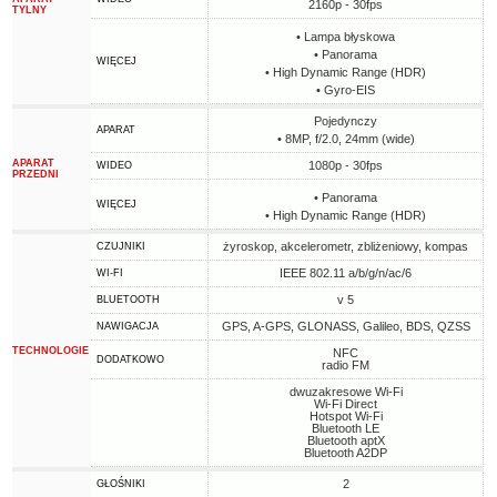
2160p - 30fps
TYLNY
• Lampa błyskowa
• Panorama
WIĘCEJ
• High Dynamic Range (HDR)
• Gyro-EIS
Pojedynczy
APARAT
• 8MP, f/2.0, 24mm (wide)
APARAT
1080p - 30fps
WIDEO
PRZEDNI
• Panorama
WIĘCEJ
• High Dynamic Range (HDR)
żyroskop, akcelerometr, zbliżeniowy, kompas
CZUJNIKI
IEEE 802.11 a/b/g/n/ac/6
WI-FI
v 5
BLUETOOTH
GPS, A-GPS, GLONASS, Galileo, BDS, QZSS
NAWIGACJA
TECHNOLOGIE
NFC
DODATKOWO
radio FM
dwuzakresowe Wi-Fi
Wi-Fi Direct
Hotspot Wi-Fi
Bluetooth LE
Bluetooth aptX
Bluetooth A2DP
2
GŁOŚNIKI