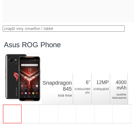
Asus ROG Phone
Snapdragon
6"
12MP
4000
mAh
845
2160x1080
2160p@30
pix.
szybkie
8GB RAM
ładowanie