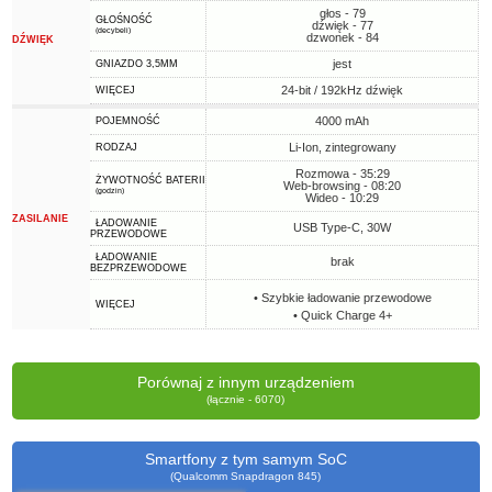
głos - 79
GŁOŚNOŚĆ
dźwięk - 77
(decybeli)
dzwonek - 84
DŹWIĘK
jest
GNIAZDO 3,5MM
24-bit / 192kHz dźwięk
WIĘCEJ
4000 mAh
POJEMNOŚĆ
Li-Ion, zintegrowany
RODZAJ
Rozmowa - 35:29
ŻYWOTNOŚĆ BATERII
Web-browsing - 08:20
(godzin)
Wideo - 10:29
ZASILANIE
ŁADOWANIE
USB Type-C, 30W
PRZEWODOWE
ŁADOWANIE
brak
BEZPRZEWODOWE
• Szybkie ładowanie przewodowe
WIĘCEJ
• Quick Charge 4+
Porównaj z innym urządzeniem
(łącznie - 6070)
Smartfony z tym samym SoC
(Qualcomm Snapdragon 845)