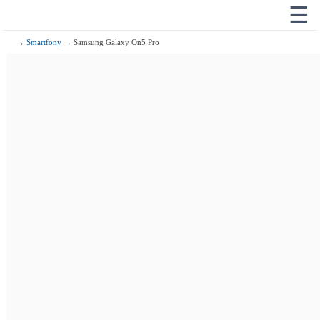
☰
→
Smartfony
→ Samsung Galaxy On5 Pro