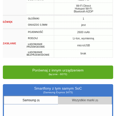
Wi-Fi Direct
Hotspot Wi-Fi
Bluetooth A2DP
1
GŁOŚNIKI
DŹWIĘK
jest
GNIAZDO 3,5MM
2600 mAh
POJEMNOŚĆ
Li-Ion, wymienną
RODZAJ
ZASILANIE
ŁADOWANIE
microUSB
PRZEWODOWE
ŁADOWANIE
brak
BEZPRZEWODOWE
Porównaj z innym urządzeniem
(łącznie - 6070)
Smartfony z tym samym SoC
(Samsung Exynos 3475)
Samsung
Wszystkie marki
(9)
(9)