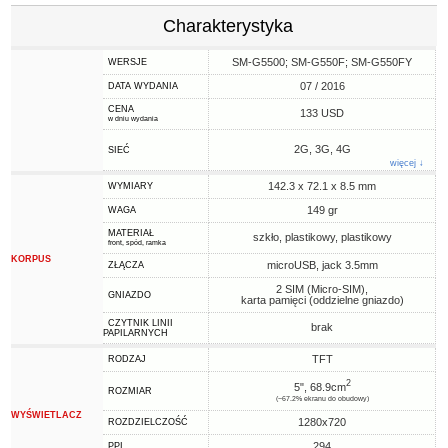
Charakterystyka
SM-G5500; SM-G550F; SM-G550FY
WERSJE
07 / 2016
DATA WYDANIA
CENA
133 USD
w dniu wydania
2G, 3G, 4G
SIEĆ
więcej ↓
142.3 x 72.1 x 8.5 mm
WYMIARY
149 gr
WAGA
MATERIAŁ
szkło, plastikowy, plastikowy
front, spód, ramka
KORPUS
microUSB, jack 3.5mm
ZŁĄCZA
2 SIM (Micro-SIM),
GNIAZDO
karta pamięci (oddzielne gniazdo)
CZYTNIK LINII
brak
PAPILARNYCH
TFT
RODZAJ
2
5", 68.9cm
ROZMIAR
(~67.2% ekranu do obudowy)
WYŚWIETLACZ
1280x720
ROZDZIELCZOŚĆ
294
PPI