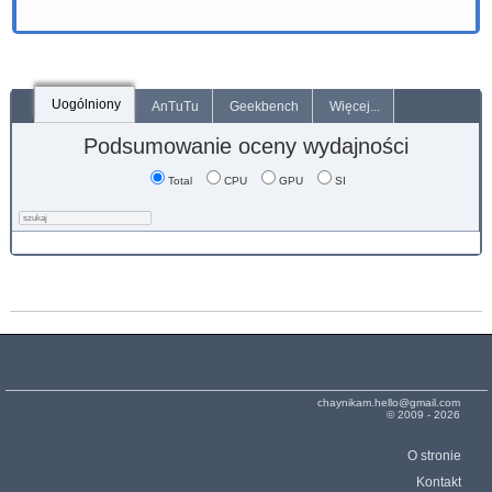
Uogólniony
AnTuTu
Geekbench
Więcej...
Podsumowanie oceny wydajności
Total
CPU
GPU
SI
chaynikam.hello@gmail.com
© 2009 - 2026
O stronie
Kontakt