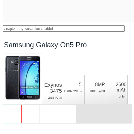
Samsung Galaxy On5 Pro
Exynos
5"
8MP
2600
mAh
3475
1280x720 pix.
1080p@30
Li-Ion
2GB RAM