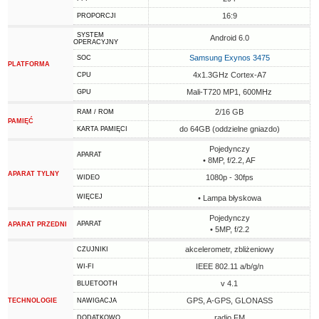
16:9
PROPORCJI
SYSTEM
Android 6.0
OPERACYJNY
Samsung Exynos 3475
SOC
PLATFORMA
4x1.3GHz Cortex-A7
CPU
Mali-T720 MP1, 600MHz
GPU
2/16 GB
RAM / ROM
PAMIĘĆ
do 64GB (oddzielne gniazdo)
KARTA PAMIĘCI
Pojedynczy
APARAT
• 8MP, f/2.2, AF
APARAT TYLNY
1080p - 30fps
WIDEO
WIĘCEJ
• Lampa błyskowa
Pojedynczy
APARAT
APARAT PRZEDNI
• 5MP, f/2.2
akcelerometr, zbliżeniowy
CZUJNIKI
IEEE 802.11 a/b/g/n
WI-FI
v 4.1
BLUETOOTH
GPS, A-GPS, GLONASS
TECHNOLOGIE
NAWIGACJA
radio FM
DODATKOWO