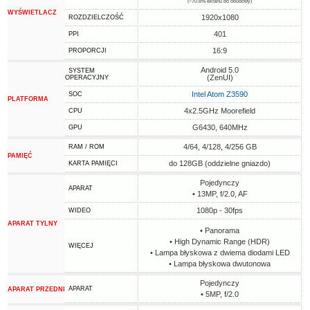
(~70.8% ekranu do obudowy)
WYŚWIETLACZ
1920x1080
ROZDZIELCZOŚĆ
401
PPI
16:9
PROPORCJI
Android 5.0
SYSTEM
(ZenUI)
OPERACYJNY
Intel Atom Z3590
SOC
PLATFORMA
4x2.5GHz Moorefield
CPU
G6430, 640MHz
GPU
4/64, 4/128, 4/256 GB
RAM / ROM
PAMIĘĆ
do 128GB (oddzielne gniazdo)
KARTA PAMIĘCI
Pojedynczy
APARAT
• 13MP, f/2.0, AF
1080p - 30fps
WIDEO
APARAT TYLNY
• Panorama
• High Dynamic Range (HDR)
WIĘCEJ
• Lampa błyskowa z dwiema diodami LED
• Lampa błyskowa dwutonowa
Pojedynczy
APARAT
APARAT PRZEDNI
• 5MP, f/2.0