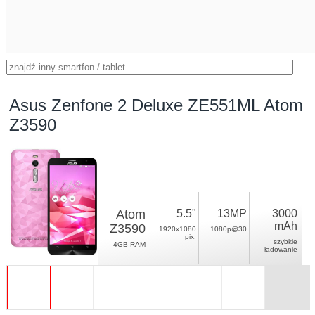
Asus Zenfone 2 Deluxe ZE551ML Atom
Z3590
Atom
5.5"
13MP
3000
mAh
Z3590
1920x1080
1080p@30
pix.
szybkie
4GB RAM
ładowanie