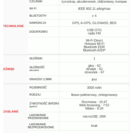
żyroskop, akcelerometr, zbliżeniowy, kompas
CZUJNIKI
IEEE 802.11 a/b/g/n/ac
WI-FI
v 4
BLUETOOTH
GPS, A-GPS, GLONASS, BDS
NAWIGACJA
TECHNOLOGIE
USB OTG
DODATKOWO
radio FM
Wi-Fi Direct
Hotspot Wi-Fi
Bluetooth EDR
Bluetooth A2DP
1
GŁOŚNIKI
głos - 62
GŁOŚNOŚĆ
dźwięk - 61
DŹWIĘK
(decybeli)
dzwonek - 67
jest
GNIAZDO 3,5MM
3000 mAh
POJEMNOŚĆ
litowo-polimerowy, zintegrowany
RODZAJ
Rozmowa - 15:47
ŻYWOTNOŚĆ BATERII
Web-browsing - 7:52
(godzin)
Wideo - 8:34
ZASILANIE
ŁADOWANIE
microUSB, 18W
PRZEWODOWE
ŁADOWANIE
brak
BEZPRZEWODOWE