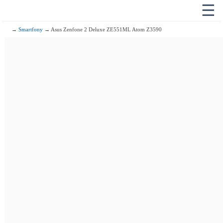
☰
→
Smartfony
→ Asus Zenfone 2 Deluxe ZE551ML Atom Z3590