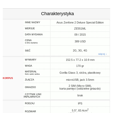
Charakterystyka
Asus Zenfone 2 Deluxe Special Edition
INNE NAZWY
ZE551ML
WERSJE
09 / 2015
DATA WYDANIA
CENA
389 USD
w dniu wydania
2G, 3G, 4G
SIEĆ
więcej ↓
152.5 x 77.2 x 10.9 mm
WYMIARY
170 gr
WAGA
MATERIAŁ
Gorilla Glass 3, skóra, plastikowy
front, spód, ramka
KORPUS
microUSB, jack 3.5mm
ZŁĄCZA
2 SIM (Micro-SIM),
GNIAZDO
karta pamięci (oddzielne gniazdo)
CZYTNIK LINII
brak
PAPILARNYCH
IPS
RODZAJ
2
5.5", 83.4cm
ROZMIAR