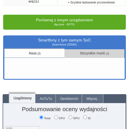
WIĘCEJ
• Szybkie ładowanie przewodowe
Porównaj z innym urządzeniem
(łącznie - 6070)
Smartfony z tym samym SoC
(Intel Atom Z3590)
Asus
Wszystkie marki
(2)
(2)
Uogólniony
AnTuTu
Geekbench
Więcej...
Podsumowanie oceny wydajności
Total
CPU
GPU
SI