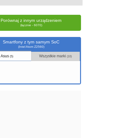
Porównaj z innym urządzeniem
(łącznie - 6070)
Smartfony z tym samym SoC
(Intel Atom Z2560)
Asus
Wszystkie marki
(5)
(10)