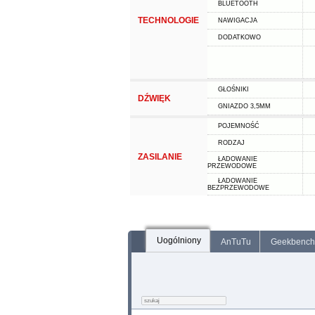
BLUETOOTH
TECHNOLOGIE
NAWIGACJA
DODATKOWO
GŁOŚNIKI
DŹWIĘK
GNIAZDO 3,5MM
POJEMNOŚĆ
RODZAJ
ZASILANIE
ŁADOWANIE
PRZEWODOWE
ŁADOWANIE
BEZPRZEWODOWE
Uogólniony
AnTuTu
Geekbench