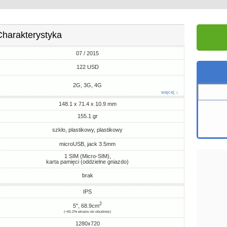
Charakterystyka
07 / 2015
122 USD
2G, 3G, 4G
więcej ↓
148.1 x 71.4 x 10.9 mm
155.1 gr
szkło, plastikowy, plastikowy
microUSB, jack 3.5mm
1 SIM (Micro-SIM),
karta pamięci (oddzielne gniazdo)
brak
IPS
2
5", 68.9cm
(~65.2% ekranu do obudowy)
1280x720