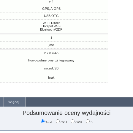
v 4
GPS, A-GPS
USB OTG
Wi-Fi Direct
Hotspot Wi-Fi
Bluetooth A2DP
1
jest
2500 mAh
litowo-polimerowy, zintegrowany
microUSB
brak
Więcej...
Podsumowanie oceny wydajności
Total
CPU
GPU
SI