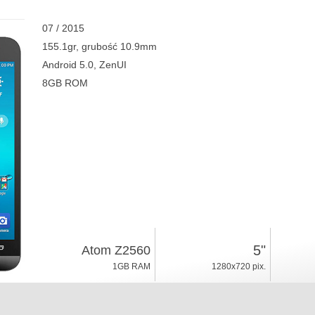
07 / 2015
155.1gr, grubość 10.9mm
Android 5.0, ZenUI
8GB ROM
5"
Atom Z2560
1GB RAM
1280x720 pix.