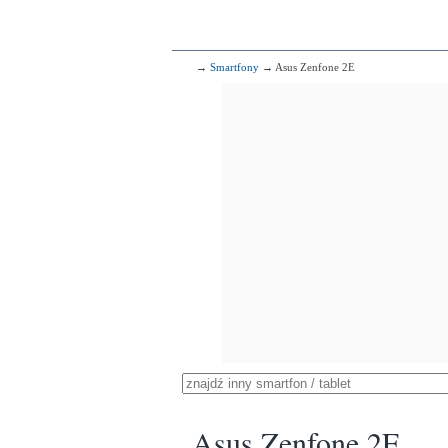
→
Smartfony
→ Asus Zenfone 2E
Asus Zenfone 2E