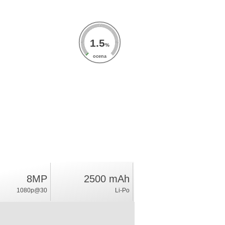
1.5
%
ocena
8MP
2500 mAh
1080p@30
Li-Po