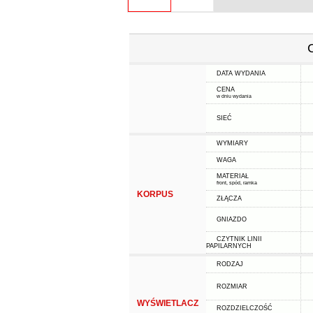
DATA WYDANIA
CENA
w dniu wydania
SIEĆ
WYMIARY
WAGA
MATERIAŁ
front, spód, ramka
KORPUS
ZŁĄCZA
GNIAZDO
CZYTNIK LINII
PAPILARNYCH
RODZAJ
ROZMIAR
WYŚWIETLACZ
ROZDZIELCZOŚĆ