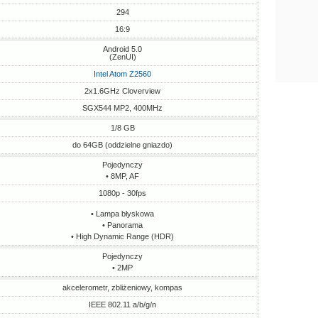
294
16:9
Android 5.0
(ZenUI)
Intel Atom Z2560
2x1.6GHz Cloverview
SGX544 MP2, 400MHz
1/8 GB
do 64GB (oddzielne gniazdo)
Pojedynczy
• 8MP, AF
1080p - 30fps
• Lampa błyskowa
• Panorama
• High Dynamic Range (HDR)
Pojedynczy
• 2MP
akcelerometr, zbliżeniowy, kompas
IEEE 802.11 a/b/g/n