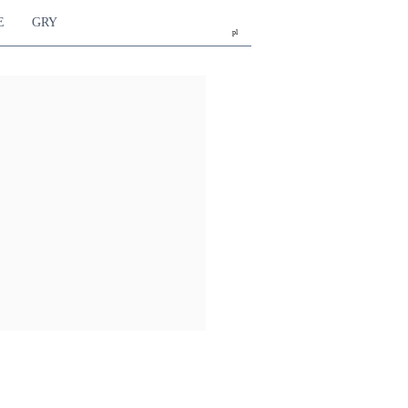
E
GRY
pl