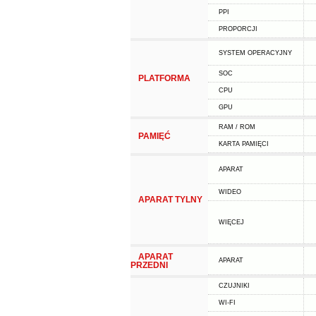
PPI
PROPORCJI
SYSTEM OPERACYJNY
SOC
PLATFORMA
CPU
GPU
RAM / ROM
PAMIĘĆ
KARTA PAMIĘCI
APARAT
WIDEO
APARAT TYLNY
WIĘCEJ
APARAT
APARAT
PRZEDNI
CZUJNIKI
WI-FI