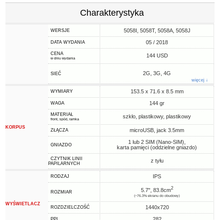
Charakterystyka
5058I, 5058T, 5058A, 5058J
WERSJE
05 / 2018
DATA WYDANIA
CENA
144 USD
w dniu wydania
2G, 3G, 4G
SIEĆ
więcej ↓
153.5 x 71.6 x 8.5 mm
WYMIARY
144 gr
WAGA
MATERIAŁ
szkło, plastikowy, plastikowy
front, spód, ramka
KORPUS
microUSB, jack 3.5mm
ZŁĄCZA
1 lub 2 SIM (Nano-SIM),
GNIAZDO
karta pamięci (oddzielne gniazdo)
CZYTNIK LINII
z tyłu
PAPILARNYCH
IPS
RODZAJ
2
5.7", 83.8cm
ROZMIAR
(~76.3% ekranu do obudowy)
WYŚWIETLACZ
1440x720
ROZDZIELCZOŚĆ
282
PPI