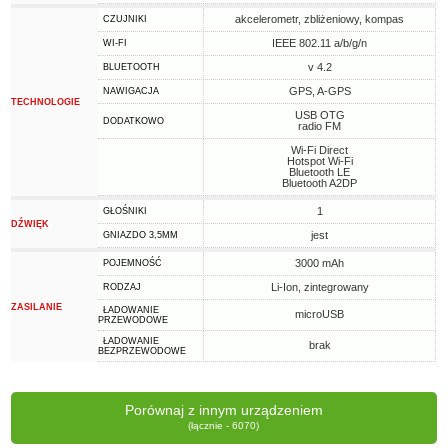
akcelerometr, zbliżeniowy, kompas
CZUJNIKI
IEEE 802.11 a/b/g/n
WI-FI
v 4.2
BLUETOOTH
GPS, A-GPS
NAWIGACJA
TECHNOLOGIE
USB OTG
DODATKOWO
radio FM
Wi-Fi Direct
Hotspot Wi-Fi
Bluetooth LE
Bluetooth A2DP
1
GŁOŚNIKI
DŹWIĘK
jest
GNIAZDO 3,5MM
3000 mAh
POJEMNOŚĆ
Li-Ion, zintegrowany
RODZAJ
ZASILANIE
ŁADOWANIE
microUSB
PRZEWODOWE
ŁADOWANIE
brak
BEZPRZEWODOWE
Porównaj z innym urządzeniem
(łącznie - 6070)