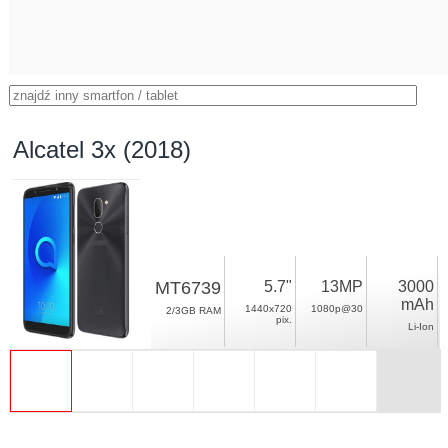
Alcatel 3x (2018)
MT6739
5.7"
13MP
3000
mAh
1440x720
1080p@30
2/3GB RAM
pix.
Li-Ion