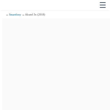
☰
→
Smartfony
→ Alcatel 3x (2018)