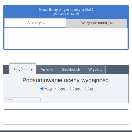
Smartfony z tym samym SoC
(Mediatek MT6739)
Alcatel
Wszystkie marki
(11)
(68)
Uogólniony
AnTuTu
Geekbench
Więcej...
Podsumowanie oceny wydajności
Total
CPU
GPU
SI