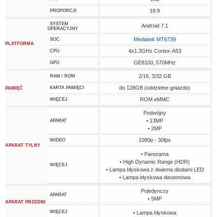
18:9
PROPORCJI
SYSTEM
Android 7.1
OPERACYJNY
Mediatek MT6739
SOC
PLATFORMA
4x1.3GHz Cortex-A53
CPU
GE8100, 570MHz
GPU
2/16, 3/32 GB
RAM / ROM
do 128GB (oddzielne gniazdo)
KARTA PAMIĘCI
PAMIĘĆ
ROM eMMC
WIĘCEJ
Podwójny
• 13MP
APARAT
• 2MP
1080p - 30fps
WIDEO
APARAT TYLNY
• Panorama
• High Dynamic Range (HDR)
WIĘCEJ
• Lampa błyskowa z dwiema diodami LED
• Lampa błyskowa dwutonowa
Pojedynczy
APARAT
• 5MP
APARAT PRZEDNI
WIĘCEJ
• Lampa błyskowa