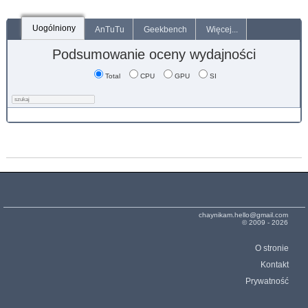
Uogólniony
AnTuTu
Geekbench
Więcej...
Podsumowanie oceny wydajności
Total
CPU
GPU
SI
chaynikam.hello@gmail.com
© 2009 - 2026
O stronie
Kontakt
Prywatność