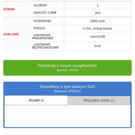
1
GŁOŚNIKI
DŹWIĘK
jest
GNIAZDO 3,5MM
2580 mAh
POJEMNOŚĆ
Li-Ion, zintegrowany
RODZAJ
ZASILANIE
ŁADOWANIE
microUSB
PRZEWODOWE
ŁADOWANIE
brak
BEZPRZEWODOWE
Porównaj z innym urządzeniem
(łącznie - 6070)
Smartfony z tym samym SoC
(Mediatek MT8321)
Alcatel
Wszystkie marki
(5)
(11)