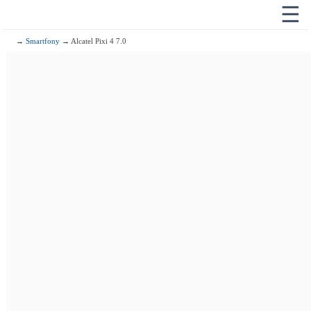
☰
→
Smartfony
→ Alcatel Pixi 4 7.0