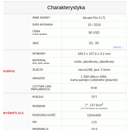
Charakterystyka
Alcatel Pixi 4 (7)
INNE NAZWY
10 / 2016
DATA WYDANIA
CENA
90 USD
w dniu wydania
2G, 3G
SIEĆ
więcej ↓
189.2 x 107.6 x 9.2 mm
WYMIARY
MATERIAŁ
szkło, plastikowy, plastikowy
front, spód, ramka
microUSB, jack 3.5mm
ZŁĄCZA
KORPUS
1 SIM (Micro-SIM),
GNIAZDO
karta pamięci (oddzielne gniazdo)
CZYTNIK LINII
brak
PAPILARNYCH
TFT
RODZAJ
2
7", 137.9cm
ROZMIAR
(~67.7% ekranu do obudowy)
WYŚWIETLACZ
1024x600
ROZDZIELCZOŚĆ
170
PPI
16:9
PROPORCJI