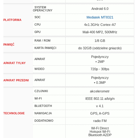
SYSTEM
Android 6.0
OPERACYJNY
Mediatek MT8321
SOC
PLATFORMA
4x1.3GHz Cortex-A7
CPU
Mali-400 MP2, 500MHz
GPU
1/8 GB
RAM / ROM
PAMIĘĆ
do 32GB (oddzielne gniazdo)
KARTA PAMIĘCI
Pojedynczy
APARAT
• 2MP
APARAT TYLNY
720p - 30fps
WIDEO
Pojedynczy
APARAT
APARAT PRZEDNI
• 0.3MP
akcelerometr
CZUJNIKI
IEEE 802.11 a/b/g/n
WI-FI
v 4.1
BLUETOOTH
GPS, A-GPS
TECHNOLOGIE
NAWIGACJA
radio FM
DODATKOWO
Wi-Fi Direct
Hotspot Wi-Fi
Bluetooth A2DP