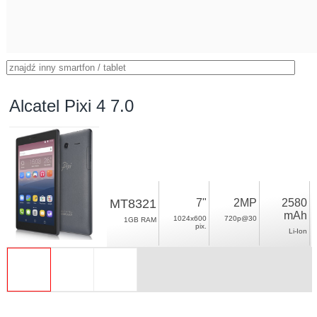
Alcatel Pixi 4 7.0
MT8321
7"
2MP
2580
mAh
1024x600
720p@30
1GB RAM
pix.
Li-Ion