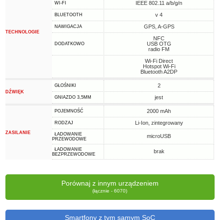
IEEE 802.11 a/b/g/n
WI-FI
v 4
BLUETOOTH
GPS, A-GPS
NAWIGACJA
TECHNOLOGIE
NFC
USB OTG
DODATKOWO
radio FM
Wi-Fi Direct
Hotspot Wi-Fi
Bluetooth A2DP
2
GŁOŚNIKI
DŹWIĘK
jest
GNIAZDO 3,5MM
2000 mAh
POJEMNOŚĆ
Li-Ion, zintegrowany
RODZAJ
ZASILANIE
ŁADOWANIE
microUSB
PRZEWODOWE
ŁADOWANIE
brak
BEZPRZEWODOWE
Porównaj z innym urządzeniem
(łącznie - 6070)
Smartfony z tym samym SoC