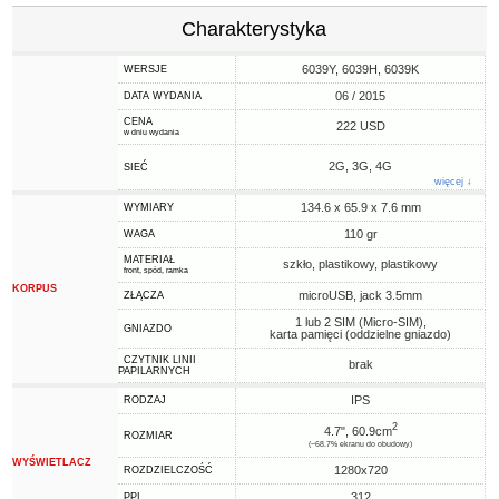
Charakterystyka
6039Y, 6039H, 6039K
WERSJE
06 / 2015
DATA WYDANIA
CENA
222 USD
w dniu wydania
2G, 3G, 4G
SIEĆ
więcej ↓
134.6 x 65.9 x 7.6 mm
WYMIARY
110 gr
WAGA
MATERIAŁ
szkło, plastikowy, plastikowy
front, spód, ramka
KORPUS
microUSB, jack 3.5mm
ZŁĄCZA
1 lub 2 SIM (Micro-SIM),
GNIAZDO
karta pamięci (oddzielne gniazdo)
CZYTNIK LINII
brak
PAPILARNYCH
IPS
RODZAJ
2
4.7", 60.9cm
ROZMIAR
(~68.7% ekranu do obudowy)
WYŚWIETLACZ
1280x720
ROZDZIELCZOŚĆ
312
PPI