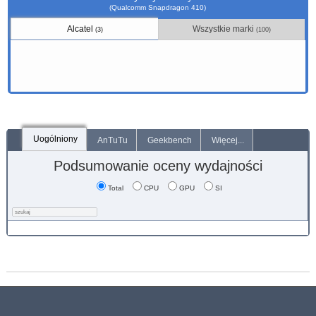
(Qualcomm Snapdragon 410)
Alcatel
Wszystkie marki
(3)
(100)
Uogólniony
AnTuTu
Geekbench
Więcej...
Podsumowanie oceny wydajności
Total
CPU
GPU
SI