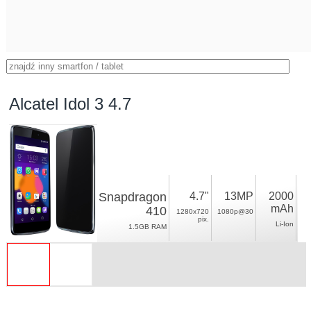
Alcatel Idol 3 4.7
Snapdragon
4.7"
13MP
2000
mAh
410
1280x720
1080p@30
pix.
Li-Ion
1.5GB RAM