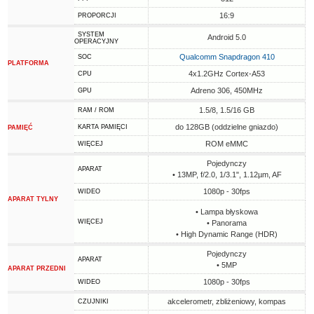
16:9
PROPORCJI
SYSTEM
Android 5.0
OPERACYJNY
Qualcomm Snapdragon 410
SOC
PLATFORMA
4x1.2GHz Cortex-A53
CPU
Adreno 306, 450MHz
GPU
1.5/8, 1.5/16 GB
RAM / ROM
do 128GB (oddzielne gniazdo)
KARTA PAMIĘCI
PAMIĘĆ
ROM eMMC
WIĘCEJ
Pojedynczy
APARAT
• 13MP, f/2.0, 1/3.1", 1.12µm, AF
1080p - 30fps
WIDEO
APARAT TYLNY
• Lampa błyskowa
WIĘCEJ
• Panorama
• High Dynamic Range (HDR)
Pojedynczy
APARAT
• 5MP
APARAT PRZEDNI
1080p - 30fps
WIDEO
akcelerometr, zbliżeniowy, kompas
CZUJNIKI