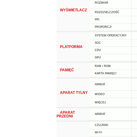
ROZMIAR
WYŚWIETLACZ
ROZDZIELCZOŚĆ
PPI
PROPORCJI
SYSTEM OPERACYJNY
SOC
PLATFORMA
CPU
GPU
RAM / ROM
PAMIĘĆ
KARTA PAMIĘCI
APARAT
APARAT TYLNY
WIDEO
WIĘCEJ
APARAT
APARAT
PRZEDNI
CZUJNIKI
WI-FI