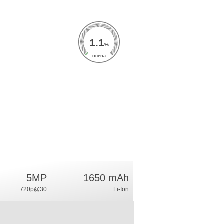
1.1
%
ocena
5MP
1650 mAh
720p@30
Li-Ion