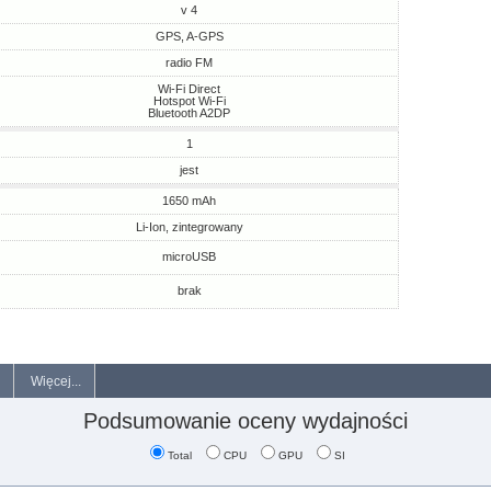
v 4
GPS, A-GPS
radio FM
Wi-Fi Direct
Hotspot Wi-Fi
Bluetooth A2DP
1
jest
1650 mAh
Li-Ion, zintegrowany
microUSB
brak
Więcej...
Podsumowanie oceny wydajności
Total
CPU
GPU
SI