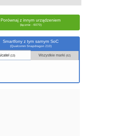
Porównaj z innym urządzeniem
(łącznie - 6070)
Smartfony z tym samym SoC
(Qualcomm Snapdragon 210)
Alcatel
Wszystkie marki
(13)
(62)