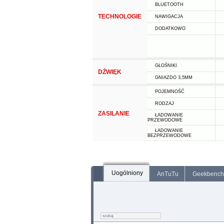
BLUETOOTH
TECHNOLOGIE
NAWIGACJA
DODATKOWO
GŁOŚNIKI
DŹWIĘK
GNIAZDO 3,5MM
POJEMNOŚĆ
RODZAJ
ZASILANIE
ŁADOWANIE
PRZEWODOWE
ŁADOWANIE
BEZPRZEWODOWE
Uogólniony
AnTuTu
Geekbench