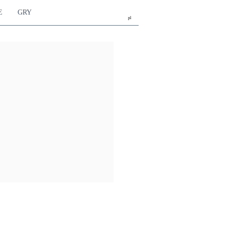
E
GRY
pl