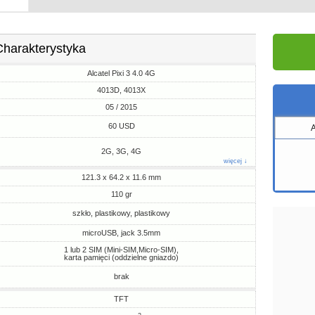
Charakterystyka
Alcatel Pixi 3 4.0 4G
4013D, 4013X
05 / 2015
60 USD
2G, 3G, 4G
więcej ↓
121.3 x 64.2 x 11.6 mm
110 gr
szkło, plastikowy, plastikowy
microUSB, jack 3.5mm
1 lub 2 SIM (Mini-SIM,Micro-SIM),
karta pamięci (oddzielne gniazdo)
brak
TFT