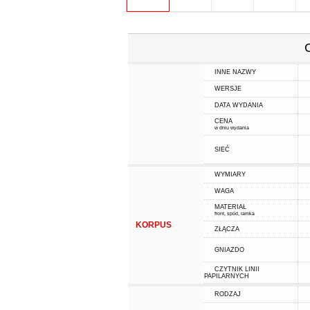
INNE NAZWY
WERSJE
DATA WYDANIA
CENA
w dniu wydania
SIEĆ
WYMIARY
WAGA
MATERIAŁ
front, spód, ramka
KORPUS
ZŁĄCZA
GNIAZDO
CZYTNIK LINII
PAPILARNYCH
RODZAJ