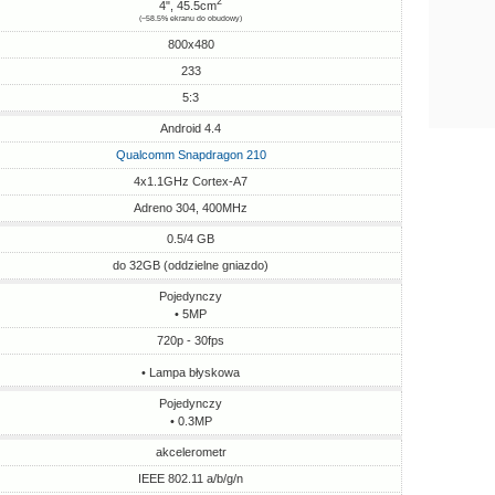
2
4", 45.5cm
(~58.5% ekranu do obudowy)
800x480
233
5:3
Android 4.4
Qualcomm Snapdragon 210
4x1.1GHz Cortex-A7
Adreno 304, 400MHz
0.5/4 GB
do 32GB (oddzielne gniazdo)
Pojedynczy
• 5MP
720p - 30fps
• Lampa błyskowa
Pojedynczy
• 0.3MP
akcelerometr
IEEE 802.11 a/b/g/n