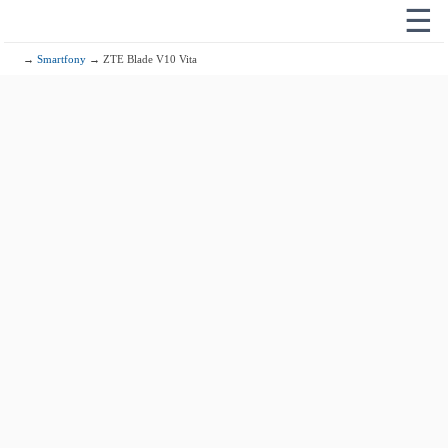
☰
→
Smartfony
→ ZTE Blade V10 Vita