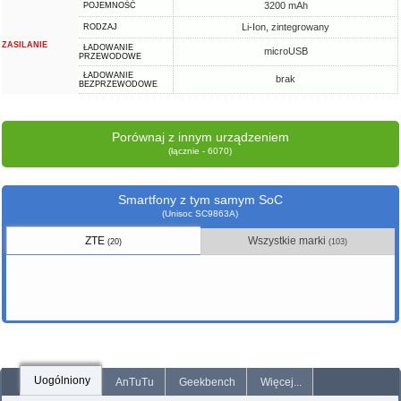
3200 mAh
POJEMNOŚĆ
Li-Ion, zintegrowany
RODZAJ
ZASILANIE
ŁADOWANIE
microUSB
PRZEWODOWE
ŁADOWANIE
brak
BEZPRZEWODOWE
Porównaj z innym urządzeniem
(łącznie - 6070)
Smartfony z tym samym SoC
(Unisoc SC9863A)
ZTE
Wszystkie marki
(20)
(103)
Uogólniony
AnTuTu
Geekbench
Więcej...