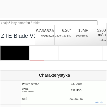
SC9863A
6.26"
13MP
3200
ZTE Blade V10 Vita
mAh
1520x720 pix.
1080p@30
2/3GB RAM
Li-Ion
Charakterystyka
03 / 2019
DATA WYDANIA
CENA
137 USD
w dniu wydania
2G, 3G, 4G
SIEĆ
więcej ↓