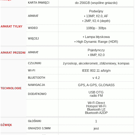
do 256GB (wspólne gniazdo)
KARTA PAMIĘCI
Podwójny
• 13MP, f/2.0, AF
APARAT
• 2MP, f/2.4 (depth)
APARAT TYLNY
1080p - 30fps
WIDEO
• Lampa błyskowa
WIĘCEJ
• High Dynamic Range (HDR)
Pojedynczy
APARAT
APARAT PRZEDNI
• 8MP, f/2.0
żyroskop, akcelerometr, zbliżeniowy, kompas
CZUJNIKI
IEEE 802.11 a/b/g/n
WI-FI
v 4.2
BLUETOOTH
GPS, A-GPS, GLONASS
NAWIGACJA
TECHNOLOGIE
USB OTG
DODATKOWO
radio FM
Wi-Fi Direct
Hotspot Wi-Fi
Bluetooth LE
Bluetooth A2DP
1
GŁOŚNIKI
DŹWIĘK
jest
GNIAZDO 3,5MM