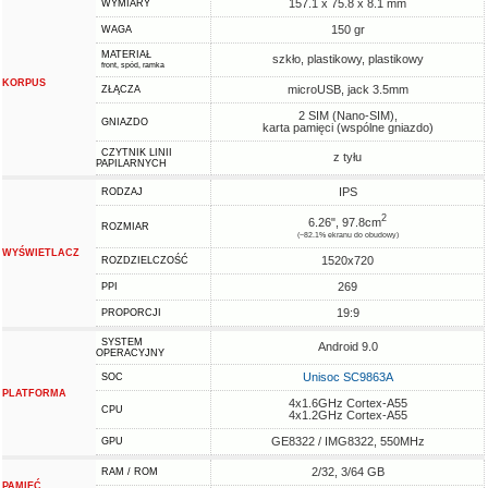
157.1 x 75.8 x 8.1 mm
WYMIARY
150 gr
WAGA
MATERIAŁ
szkło, plastikowy, plastikowy
front, spód, ramka
KORPUS
microUSB, jack 3.5mm
ZŁĄCZA
2 SIM (Nano-SIM),
GNIAZDO
karta pamięci (wspólne gniazdo)
CZYTNIK LINII
z tyłu
PAPILARNYCH
IPS
RODZAJ
2
6.26", 97.8cm
ROZMIAR
(~82.1% ekranu do obudowy)
WYŚWIETLACZ
1520x720
ROZDZIELCZOŚĆ
269
PPI
19:9
PROPORCJI
SYSTEM
Android 9.0
OPERACYJNY
Unisoc SC9863A
SOC
PLATFORMA
4x1.6GHz Cortex-A55
CPU
4x1.2GHz Cortex-A55
GE8322 / IMG8322, 550MHz
GPU
2/32, 3/64 GB
RAM / ROM
PAMIĘĆ