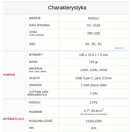
Charakterystyka
NX611J
WERSJE
04 / 2018
DATA WYDANIA
CENA
290 USD
w dniu wydania
2G, 3G, 4G
SIEĆ
więcej ↓
148 x 70.6 x 7.6 mm
WYMIARY
153 gr
WAGA
MATERIAŁ
szkło, szkło, metal
front, spód, ramka
KORPUS
USB Type-C, jack 3.5mm
ZŁĄCZA
2 SIM (Nano-SIM)
GNIAZDO
CZYTNIK LINII
z tyłu
PAPILARNYCH
LTPS
RODZAJ
2
5.7", 83.8cm
ROZMIAR
(~80.2% ekranu do obudowy)
WYŚWIETLACZ
2160x1080
ROZDZIELCZOŚĆ
424
PPI