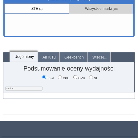
ZTE
Wszystkie marki
(1)
(48)
Uogólniony
AnTuTu
Geekbench
Więcej...
Podsumowanie oceny wydajności
Total
CPU
GPU
SI