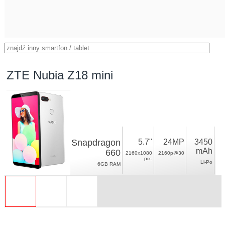
ZTE Nubia Z18 mini
Snapdragon
5.7"
24MP
3450
mAh
660
2160x1080
2160p@30
pix.
Li-Po
6GB RAM