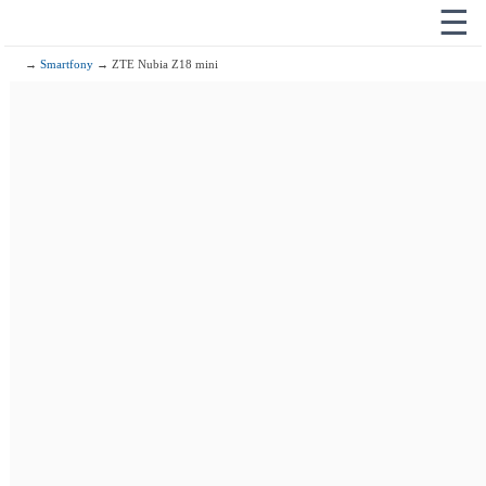
☰
→
Smartfony
→ ZTE Nubia Z18 mini