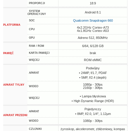
18:9
PROPORCJI
SYSTEM
Android 8.1
OPERACYJNY
Qualcomm Snapdragon 660
SOC
PLATFORMA
4x2.2GHz Cortex-A73
CPU
4x1.8GHz Cortex-A53
Adreno 512, 850MHz
GPU
6/64, 6/128 GB
RAM / ROM
brak
KARTA PAMIĘCI
PAMIĘĆ
ROM eMMC
WIĘCEJ
Podwójny
• 24MP, f/1.7, PDAF
APARAT
• 5MP, f/2.4 (depth)
1080p - 30fps
APARAT TYLNY
WIDEO
2160p - 30fps
• Lampa błyskowa
WIĘCEJ
• High Dynamic Range (HDR)
Pojedynczy
APARAT
• 8MP, f/2.0, 1/4", 1.12µm
APARAT PRZEDNI
1080p - 30fps
WIDEO
żyroskop, akcelerometr, zbliżeniowy, kompas
CZUJNIKI