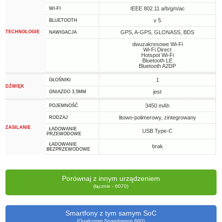
IEEE 802.11 a/b/g/n/ac
WI-FI
v 5
BLUETOOTH
TECHNOLOGIE
GPS, A-GPS, GLONASS, BDS
NAWIGACJA
dwuzakresowe Wi-Fi
Wi-Fi Direct
Hotspot Wi-Fi
Bluetooth LE
Bluetooth A2DP
1
GŁOŚNIKI
DŹWIĘK
jest
GNIAZDO 3,5MM
3450 mAh
POJEMNOŚĆ
litowo-polimerowy, zintegrowany
RODZAJ
ZASILANIE
ŁADOWANIE
USB Type-C
PRZEWODOWE
ŁADOWANIE
brak
BEZPRZEWODOWE
Porównaj z innym urządzeniem
(łącznie - 6070)
Smartfony z tym samym SoC
(Qualcomm Snapdragon 660)