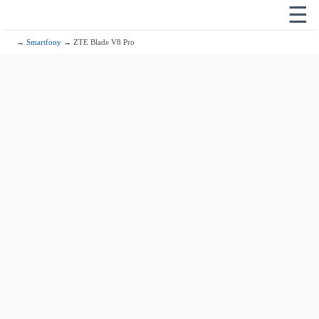
☰
→
Smartfony
→ ZTE Blade V8 Pro