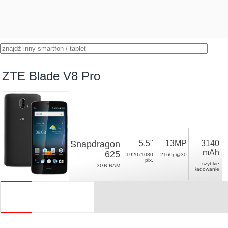
ZTE Blade V8 Pro
Snapdragon
5.5"
13MP
3140
mAh
625
1920x1080
2160p@30
pix.
szybkie
3GB RAM
ładowanie