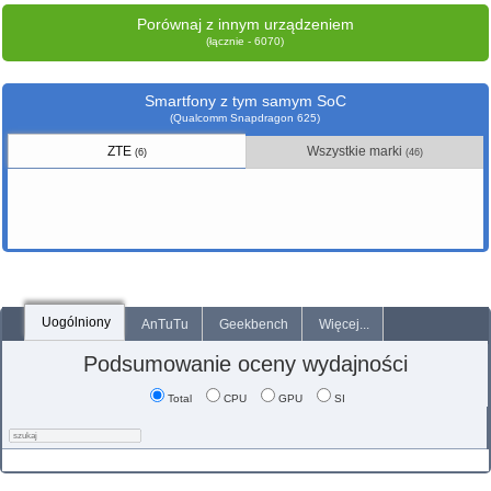
Porównaj z innym urządzeniem
(łącznie - 6070)
Smartfony z tym samym SoC
(Qualcomm Snapdragon 625)
ZTE
Wszystkie marki
(6)
(46)
Uogólniony
AnTuTu
Geekbench
Więcej...
Podsumowanie oceny wydajności
Total
CPU
GPU
SI