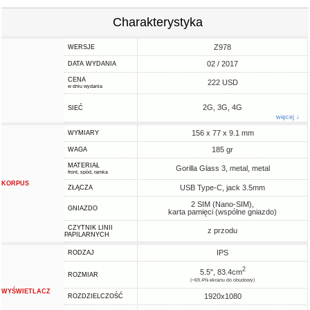
Charakterystyka
Z978
WERSJE
02 / 2017
DATA WYDANIA
CENA
222 USD
w dniu wydania
2G, 3G, 4G
SIEĆ
więcej ↓
156 x 77 x 9.1 mm
WYMIARY
185 gr
WAGA
MATERIAŁ
Gorilla Glass 3, metal, metal
front, spód, ramka
KORPUS
USB Type-C, jack 3.5mm
ZŁĄCZA
2 SIM (Nano-SIM),
GNIAZDO
karta pamięci (wspólne gniazdo)
CZYTNIK LINII
z przodu
PAPILARNYCH
IPS
RODZAJ
2
5.5", 83.4cm
ROZMIAR
(~69.4% ekranu do obudowy)
WYŚWIETLACZ
1920x1080
ROZDZIELCZOŚĆ