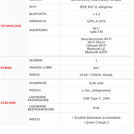
IEEE 802.11 a/b/g/n/ac
WI-FI
v 4.2
BLUETOOTH
GPS, A-GPS
NAWIGACJA
TECHNOLOGIE
NFC
DODATKOWO
radio FM
dwuzakresowe Wi-Fi
Wi-Fi Direct
Hotspot Wi-Fi
Bluetooth LE
Bluetooth A2DP
1
GŁOŚNIKI
jest
GNIAZDO 3,5MM
DŹWIĘK
24-bit / 192kHz dźwięk
WIĘCEJ
3140 mAh
POJEMNOŚĆ
Li-Ion, zintegrowany
RODZAJ
ŁADOWANIE
USB Type-C, 18W
PRZEWODOWE
ZASILANIE
ŁADOWANIE
brak
BEZPRZEWODOWE
• Szybkie ładowanie przewodowe
WIĘCEJ
• Quick Charge 2