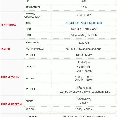
401
PPI
16:9
PROPORCJI
SYSTEM
Android 6.0
OPERACYJNY
Qualcomm Snapdragon 625
SOC
PLATFORMA
8x2GHz Cortex-A53
CPU
Adreno 506, 650MHz
GPU
3/32 GB
RAM / ROM
do 256GB (wspólne gniazdo)
KARTA PAMIĘCI
PAMIĘĆ
ROM eMMC
WIĘCEJ
Podwójny
• 13MP, AF
APARAT
• 2MP (depth)
1080p - 30fps
APARAT TYLNY
WIDEO
2160p - 30fps
• Panorama
WIĘCEJ
• Lampa błyskowa z dwiema diodami LED
Pojedynczy
APARAT
• 8MP
APARAT PRZEDNI
1080p - 30fps
WIDEO
akcelerometr, zbliżeniowy, kompas
CZUJNIKI