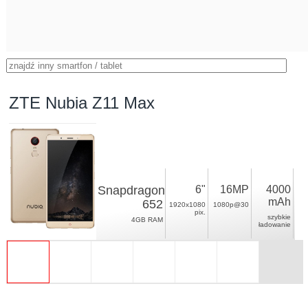
ZTE Nubia Z11 Max
Snapdragon
6"
16MP
4000
mAh
652
1920x1080
1080p@30
pix.
szybkie
4GB RAM
ładowanie