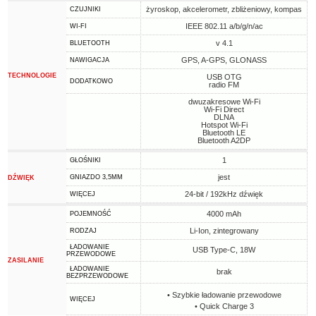
żyroskop, akcelerometr, zbliżeniowy, kompas
CZUJNIKI
IEEE 802.11 a/b/g/n/ac
WI-FI
v 4.1
BLUETOOTH
GPS, A-GPS, GLONASS
NAWIGACJA
TECHNOLOGIE
USB OTG
DODATKOWO
radio FM
dwuzakresowe Wi-Fi
Wi-Fi Direct
DLNA
Hotspot Wi-Fi
Bluetooth LE
Bluetooth A2DP
1
GŁOŚNIKI
jest
GNIAZDO 3,5MM
DŹWIĘK
24-bit / 192kHz dźwięk
WIĘCEJ
4000 mAh
POJEMNOŚĆ
Li-Ion, zintegrowany
RODZAJ
ŁADOWANIE
USB Type-C, 18W
PRZEWODOWE
ZASILANIE
ŁADOWANIE
brak
BEZPRZEWODOWE
• Szybkie ładowanie przewodowe
WIĘCEJ
• Quick Charge 3