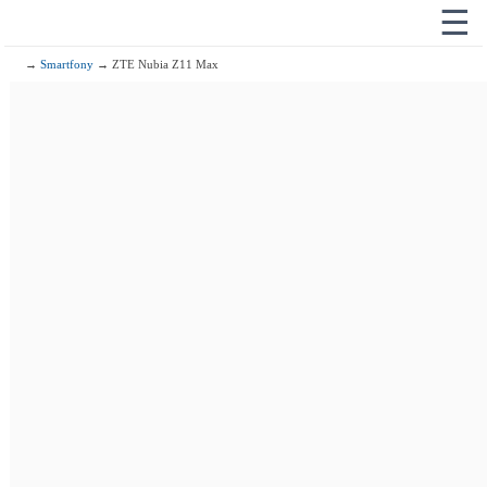
☰
→
Smartfony
→ ZTE Nubia Z11 Max