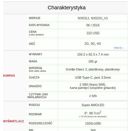
Charakterystyka
NX531J, NX523J_V1
WERSJE
06 / 2016
DATA WYDANIA
CENA
222 USD
w dniu wydania
2G, 3G, 4G
SIEĆ
więcej ↓
159.2 x 82.3 x 7.4 mm
WYMIARY
185 gr
WAGA
MATERIAŁ
Gorilla Glass 3, plastikowy, plastikowy
front, spód, ramka
KORPUS
USB Type-C, jack 3.5mm
ZŁĄCZA
2 SIM (Nano-SIM),
GNIAZDO
karta pamięci (wspólne gniazdo)
CZYTNIK LINII
z tyłu
PAPILARNYCH
Super AMOLED
RODZAJ
2
6", 98.7cm
ROZMIAR
(~75.3% ekranu do obudowy)
WYŚWIETLACZ
1920x1080
ROZDZIELCZOŚĆ
368
PPI