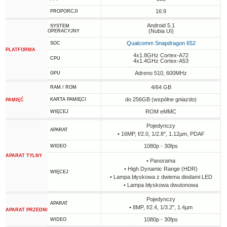
16:9
PROPORCJI
Android 5.1
SYSTEM
(Nubia UI)
OPERACYJNY
Qualcomm Snapdragon 652
SOC
PLATFORMA
4x1.8GHz Cortex-A72
CPU
4x1.4GHz Cortex-A53
Adreno 510, 600MHz
GPU
4/64 GB
RAM / ROM
do 256GB (wspólne gniazdo)
KARTA PAMIĘCI
PAMIĘĆ
ROM eMMC
WIĘCEJ
Pojedynczy
APARAT
• 16MP, f/2.0, 1/2.8", 1.12µm, PDAF
1080p - 30fps
WIDEO
APARAT TYLNY
• Panorama
• High Dynamic Range (HDR)
WIĘCEJ
• Lampa błyskowa z dwiema diodami LED
• Lampa błyskowa dwutonowa
Pojedynczy
APARAT
• 8MP, f/2.4, 1/3.2", 1.4µm
APARAT PRZEDNI
1080p - 30fps
WIDEO