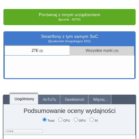
Porównaj z innym urządzeniem
(łącznie - 6070)
Smartfony z tym samym SoC
(Qualcomm Snapdragon 652)
ZTE
Wszystkie marki
(2)
(29)
Uogólniony
AnTuTu
Geekbench
Więcej...
Podsumowanie oceny wydajności
Total
CPU
GPU
SI