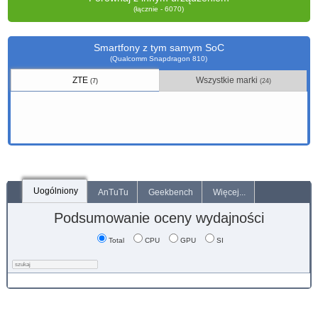
(łącznie - 6070)
Smartfony z tym samym SoC
(Qualcomm Snapdragon 810)
ZTE
Wszystkie marki
(7)
(24)
Uogólniony
AnTuTu
Geekbench
Więcej...
Podsumowanie oceny wydajności
Total
CPU
GPU
SI