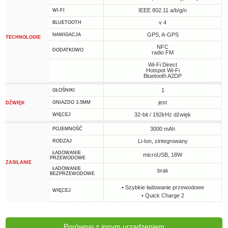
IEEE 802.11 a/b/g/n
WI-FI
v 4
BLUETOOTH
GPS, A-GPS
NAWIGACJA
TECHNOLOGIE
NFC
DODATKOWO
radio FM
Wi-Fi Direct
Hotspot Wi-Fi
Bluetooth A2DP
1
GŁOŚNIKI
jest
GNIAZDO 3,5MM
DŹWIĘK
32-bit / 192kHz dźwięk
WIĘCEJ
3000 mAh
POJEMNOŚĆ
Li-Ion, zintegrowany
RODZAJ
ŁADOWANIE
microUSB, 18W
PRZEWODOWE
ZASILANIE
ŁADOWANIE
brak
BEZPRZEWODOWE
• Szybkie ładowanie przewodowe
WIĘCEJ
• Quick Charge 2
Porównaj z innym urządzeniem