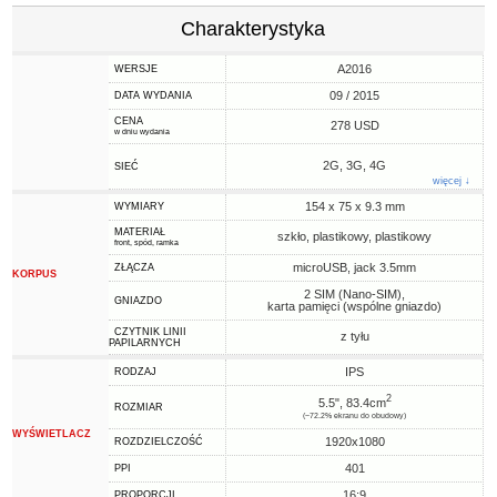
Charakterystyka
A2016
WERSJE
09 / 2015
DATA WYDANIA
CENA
278 USD
w dniu wydania
2G, 3G, 4G
SIEĆ
więcej ↓
154 x 75 x 9.3 mm
WYMIARY
MATERIAŁ
szkło, plastikowy, plastikowy
front, spód, ramka
microUSB, jack 3.5mm
ZŁĄCZA
KORPUS
2 SIM (Nano-SIM),
GNIAZDO
karta pamięci (wspólne gniazdo)
CZYTNIK LINII
z tyłu
PAPILARNYCH
IPS
RODZAJ
2
5.5", 83.4cm
ROZMIAR
(~72.2% ekranu do obudowy)
WYŚWIETLACZ
1920x1080
ROZDZIELCZOŚĆ
401
PPI
16:9
PROPORCJI