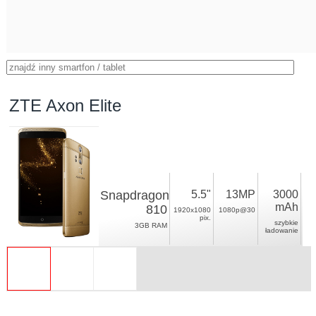
ZTE Axon Elite
Snapdragon
5.5"
13MP
3000
mAh
810
1920x1080
1080p@30
pix.
szybkie
3GB RAM
ładowanie