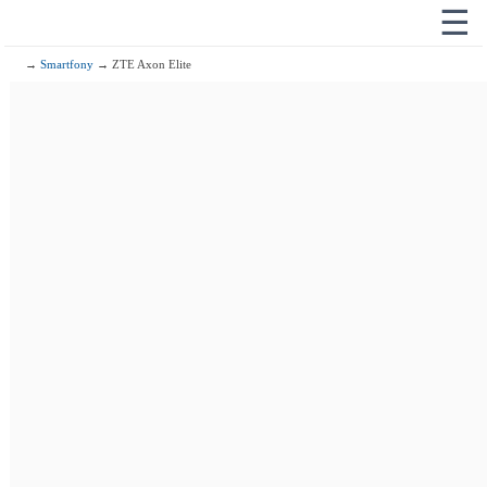
☰
→
Smartfony
→ ZTE Axon Elite