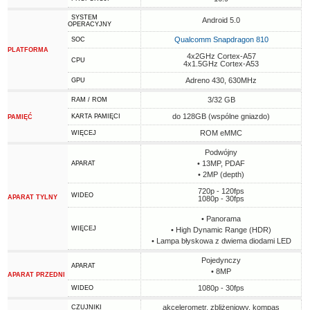
SYSTEM
Android 5.0
OPERACYJNY
Qualcomm Snapdragon 810
SOC
PLATFORMA
4x2GHz Cortex-A57
CPU
4x1.5GHz Cortex-A53
Adreno 430, 630MHz
GPU
3/32 GB
RAM / ROM
do 128GB (wspólne gniazdo)
KARTA PAMIĘCI
PAMIĘĆ
ROM eMMC
WIĘCEJ
Podwójny
• 13MP, PDAF
APARAT
• 2MP (depth)
720p - 120fps
WIDEO
APARAT TYLNY
1080p - 30fps
• Panorama
WIĘCEJ
• High Dynamic Range (HDR)
• Lampa błyskowa z dwiema diodami LED
Pojedynczy
APARAT
• 8MP
APARAT PRZEDNI
1080p - 30fps
WIDEO
akcelerometr, zbliżeniowy, kompas
CZUJNIKI