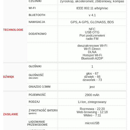
żyroskop, akcelerometr, zbliżeniowy, kompas
CZUJNIKI
IEEE 802.11 a/b/g/n/ac
WI-FI
v 4.1
BLUETOOTH
GPS, A-GPS, GLONASS, BDS
NAWIGACJA
NFC
TECHNOLOGIE
USB OTG
DODATKOWO
Port podczerwieni
radio FM
dwuzakresowe Wi-Fi
Wi-Fi Direct
DLNA
Hotspot Wi-Fi
Bluetooth A2DP
1
GŁOŚNIKI
głos - 67
GŁOŚNOŚĆ
dźwięk - 66
DŹWIĘK
(decybeli)
dzwonek - 73
jest
GNIAZDO 3,5MM
2900 mAh
POJEMNOŚĆ
Li-Ion, zintegrowany
RODZAJ
Rozmowa - 22:20
ŻYWOTNOŚĆ BATERII
Web-browsing - 12:18
(godzin)
ZASILANIE
Wideo - 7:11
ŁADOWANIE
microUSB
PRZEWODOWE