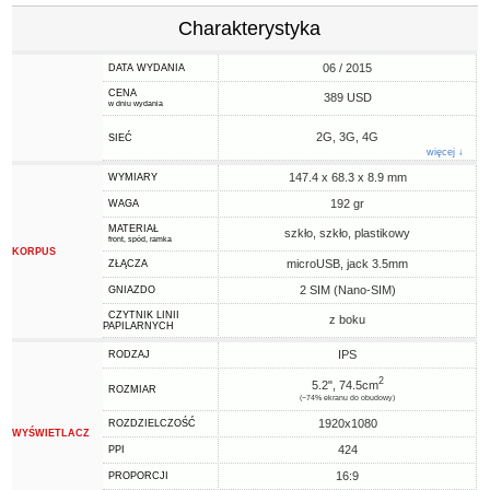
Charakterystyka
06 / 2015
DATA WYDANIA
CENA
389 USD
w dniu wydania
2G, 3G, 4G
SIEĆ
więcej ↓
147.4 x 68.3 x 8.9 mm
WYMIARY
192 gr
WAGA
MATERIAŁ
szkło, szkło, plastikowy
front, spód, ramka
KORPUS
microUSB, jack 3.5mm
ZŁĄCZA
2 SIM (Nano-SIM)
GNIAZDO
CZYTNIK LINII
z boku
PAPILARNYCH
IPS
RODZAJ
2
5.2", 74.5cm
ROZMIAR
(~74% ekranu do obudowy)
1920x1080
ROZDZIELCZOŚĆ
WYŚWIETLACZ
424
PPI
16:9
PROPORCJI