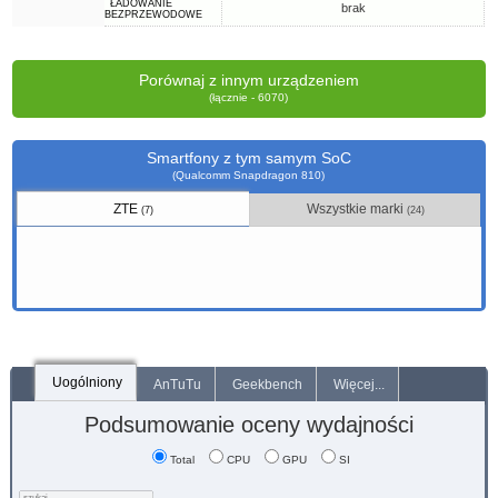
ŁADOWANIE
brak
BEZPRZEWODOWE
Porównaj z innym urządzeniem
(łącznie - 6070)
Smartfony z tym samym SoC
(Qualcomm Snapdragon 810)
ZTE
Wszystkie marki
(7)
(24)
Uogólniony
AnTuTu
Geekbench
Więcej...
Podsumowanie oceny wydajności
Total
CPU
GPU
SI