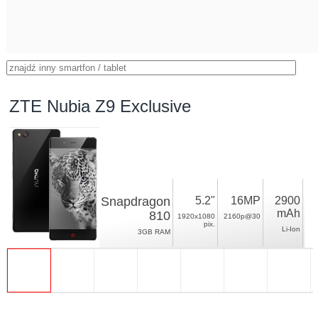
ZTE Nubia Z9 Exclusive
Snapdragon
5.2"
16MP
2900
mAh
810
1920x1080
2160p@30
pix.
Li-Ion
3GB RAM