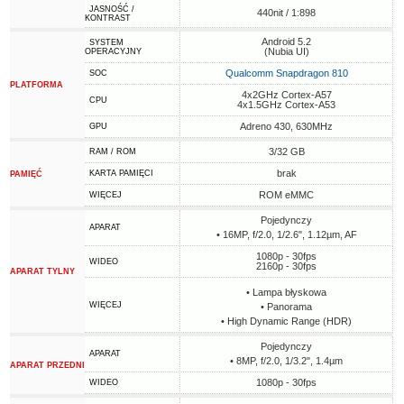
JASNOŚĆ /
440nit / 1:898
KONTRAST
Android 5.2
SYSTEM
(Nubia UI)
OPERACYJNY
Qualcomm Snapdragon 810
SOC
PLATFORMA
4x2GHz Cortex-A57
CPU
4x1.5GHz Cortex-A53
Adreno 430, 630MHz
GPU
3/32 GB
RAM / ROM
brak
KARTA PAMIĘCI
PAMIĘĆ
ROM eMMC
WIĘCEJ
Pojedynczy
APARAT
• 16MP, f/2.0, 1/2.6", 1.12µm, AF
1080p - 30fps
WIDEO
2160p - 30fps
APARAT TYLNY
• Lampa błyskowa
WIĘCEJ
• Panorama
• High Dynamic Range (HDR)
Pojedynczy
APARAT
• 8MP, f/2.0, 1/3.2", 1.4µm
APARAT PRZEDNI
1080p - 30fps
WIDEO