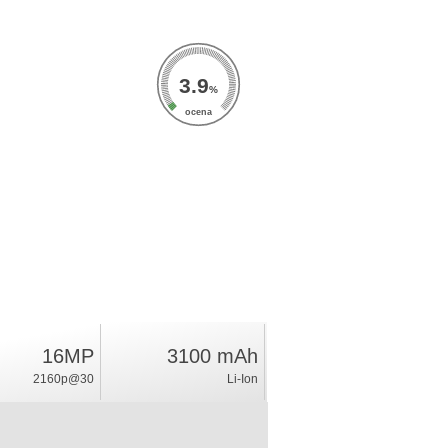
3.9
%
ocena
16MP
3100 mAh
2160p@30
Li-Ion