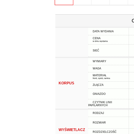
DATA WYDANIA
CENA
w dniu wydania
SIEĆ
WYMIARY
WAGA
MATERIAŁ
front, spód, ramka
KORPUS
ZŁĄCZA
GNIAZDO
CZYTNIK LINII
PAPILARNYCH
RODZAJ
ROZMIAR
WYŚWIETLACZ
ROZDZIELCZOŚĆ