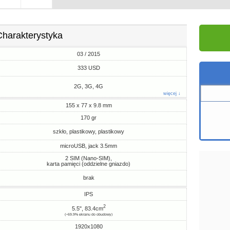
Charakterystyka
03 / 2015
333 USD
2G, 3G, 4G
więcej ↓
155 x 77 x 9.8 mm
170 gr
szkło, plastikowy, plastikowy
microUSB, jack 3.5mm
2 SIM (Nano-SIM),
karta pamięci (oddzielne gniazdo)
brak
IPS
2
5.5", 83.4cm
(~69.9% ekranu do obudowy)
1920x1080