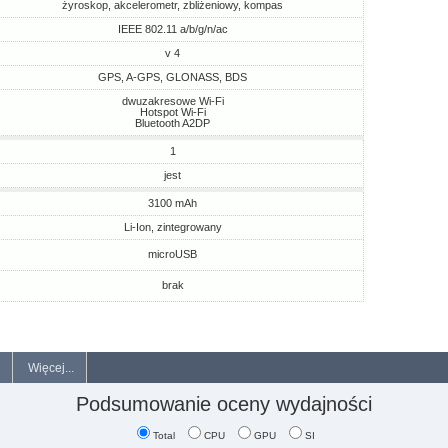
żyroskop, akcelerometr, zbliżeniowy, kompas
IEEE 802.11 a/b/g/n/ac
v 4
GPS, A-GPS, GLONASS, BDS
dwuzakresowe Wi-Fi
Hotspot Wi-Fi
Bluetooth A2DP
1
jest
3100 mAh
Li-Ion, zintegrowany
microUSB
brak
Więcej...
Podsumowanie oceny wydajności
Total
CPU
GPU
SI