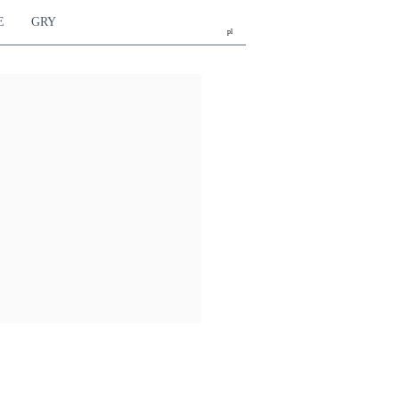
E
GRY
pl