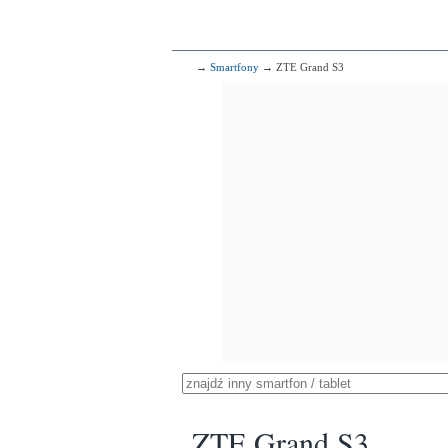
→
Smartfony
→ ZTE Grand S3
ZTE Grand S3