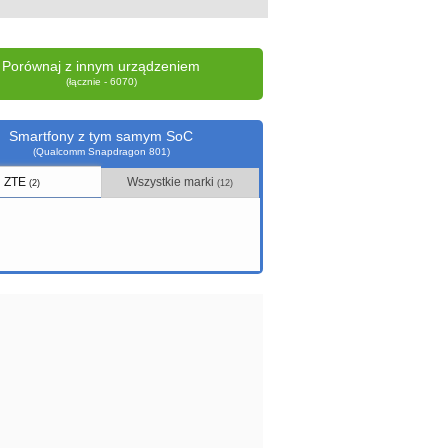
Porównaj z innym urządzeniem
(łącznie - 6070)
Smartfony z tym samym SoC
(Qualcomm Snapdragon 801)
ZTE
Wszystkie marki
(2)
(12)