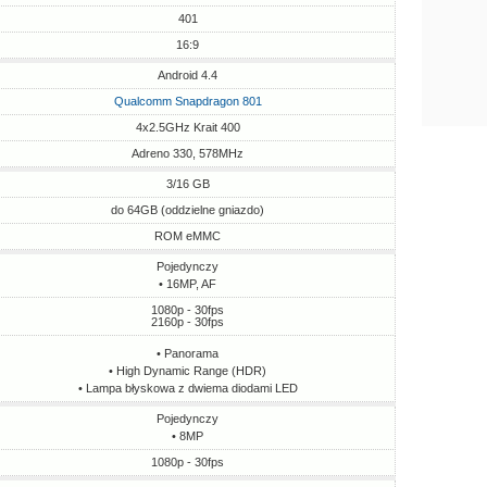
401
16:9
Android 4.4
Qualcomm Snapdragon 801
4x2.5GHz Krait 400
Adreno 330, 578MHz
3/16 GB
do 64GB (oddzielne gniazdo)
ROM eMMC
Pojedynczy
• 16MP, AF
1080p - 30fps
2160p - 30fps
• Panorama
• High Dynamic Range (HDR)
• Lampa błyskowa z dwiema diodami LED
Pojedynczy
• 8MP
1080p - 30fps