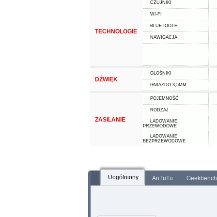
CZUJNIKI
WI-FI
BLUETOOTH
TECHNOLOGIE
NAWIGACJA
GŁOŚNIKI
DŹWIĘK
GNIAZDO 3,5MM
POJEMNOŚĆ
RODZAJ
ZASILANIE
ŁADOWANIE
PRZEWODOWE
ŁADOWANIE
BEZPRZEWODOWE
Uogólniony
AnTuTu
Geekbench