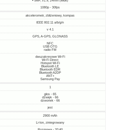
• 5MP, f/1.9, 24mm (wide)
1080p - 30fps
akcelerometr, zbliżeniowy, kompas
IEEE 802.11 a/b/g/n
v 4.1
GPS, A-GPS, GLONASS
NFC
USB OTG
radio FM
dwuzakresowe Wi-Fi
Wi-Fi Direct
Hotspot Wi-Fi
Bluetooth LE
Bluetooth EDR
Bluetooth A2DP
ANT+
Samsung Pay
1
głos - 65
dźwięk - 66
dzwonek - 66
jest
2900 mAh
Li-Ion, zintegrowany
Rozmowa - 20:40