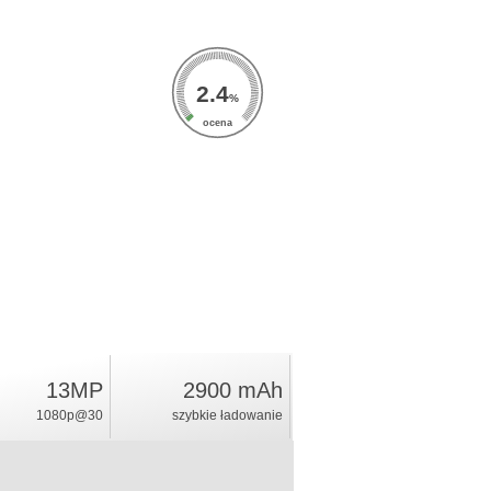
2.4
%
ocena
13MP
2900 mAh
1080p@30
szybkie ładowanie