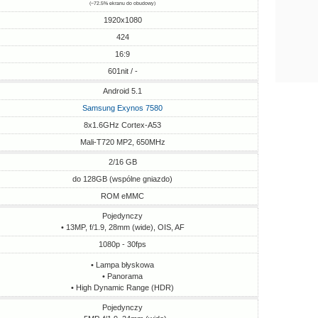
(~72.5% ekranu do obudowy)
1920x1080
424
16:9
601nit / -
Android 5.1
Samsung Exynos 7580
8x1.6GHz Cortex-A53
Mali-T720 MP2, 650MHz
2/16 GB
do 128GB (wspólne gniazdo)
ROM eMMC
Pojedynczy
• 13MP, f/1.9, 28mm (wide), OIS, AF
1080p - 30fps
• Lampa błyskowa
• Panorama
• High Dynamic Range (HDR)
Pojedynczy