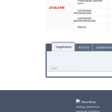
ŻYWOTNOŚĆ BATERII
(godzin)
ZASILANIE
ŁADOWANIE
PRZEWODOWE
ŁADOWANIE
BEZPRZEWODOWE
WIĘCEJ
Uogólniony
AnTuTu
Geekbench
Smartfony
ranking smartfonów
porównaj smartfony