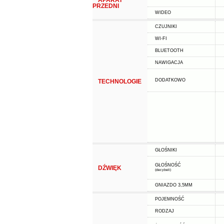
APARAT
PRZEDNI
WIDEO
CZUJNIKI
WI-FI
BLUETOOTH
NAWIGACJA
DODATKOWO
TECHNOLOGIE
GŁOŚNIKI
GŁOŚNOŚĆ
DŹWIĘK
(decybeli)
GNIAZDO 3,5MM
POJEMNOŚĆ
RODZAJ