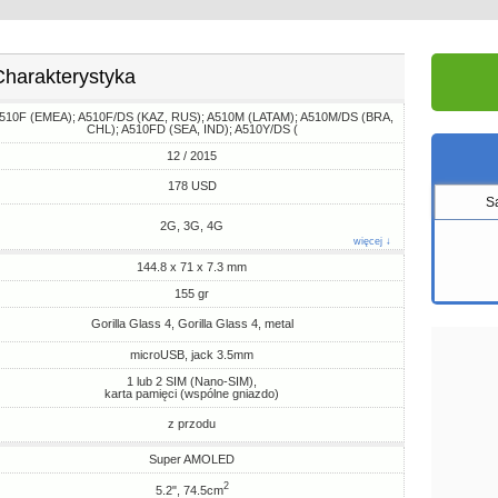
Charakterystyka
510F (EMEA); A510F/DS (KAZ, RUS); A510M (LATAM); A510M/DS (BRA,
CHL); A510FD (SEA, IND); A510Y/DS (
12 / 2015
178 USD
S
2G, 3G, 4G
więcej ↓
144.8 x 71 x 7.3 mm
155 gr
Gorilla Glass 4, Gorilla Glass 4, metal
microUSB, jack 3.5mm
1 lub 2 SIM (Nano-SIM),
karta pamięci (wspólne gniazdo)
z przodu
Super AMOLED
2
5.2", 74.5cm