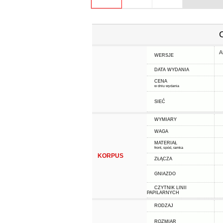
A
WERSJE
DATA WYDANIA
CENA
w dniu wydania
SIEĆ
WYMIARY
WAGA
MATERIAŁ
front, spód, ramka
KORPUS
ZŁĄCZA
GNIAZDO
CZYTNIK LINII
PAPILARNYCH
RODZAJ
ROZMIAR