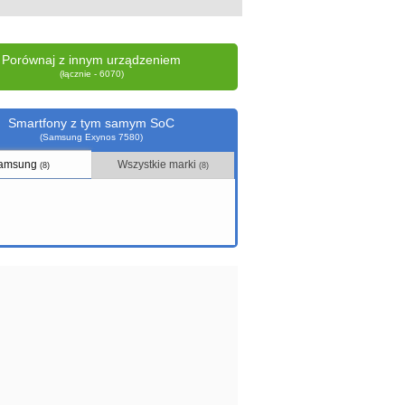
Porównaj z innym urządzeniem
(łącznie - 6070)
Smartfony z tym samym SoC
(Samsung Exynos 7580)
amsung
Wszystkie marki
(8)
(8)