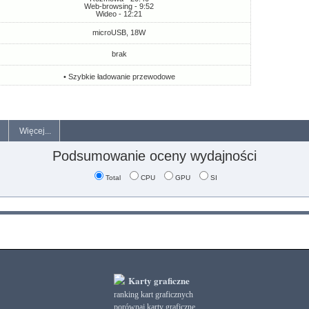
Web-browsing - 9:52
Wideo - 12:21
microUSB, 18W
brak
• Szybkie ładowanie przewodowe
Więcej...
Podsumowanie oceny wydajności
Total
CPU
GPU
SI
Karty graficzne
ranking kart graficznych
porównaj karty graficzne