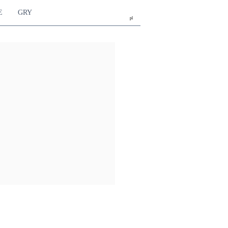
E
GRY
pl