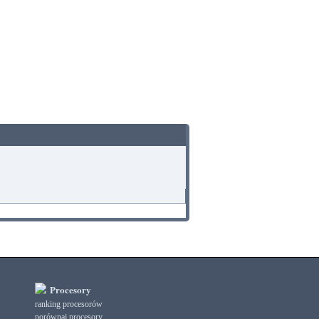
Procesory
ranking procesorów
porównaj procesory