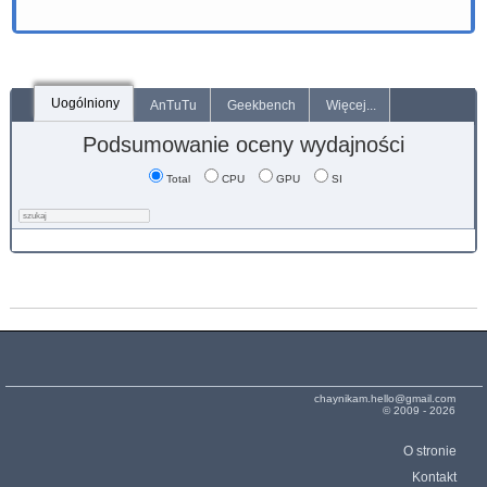
Uogólniony
AnTuTu
Geekbench
Więcej...
Podsumowanie oceny wydajności
Total
CPU
GPU
SI
chaynikam.hello@gmail.com
© 2009 - 2026
O stronie
Kontakt