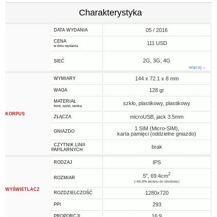
Charakterystyka
05 / 2016
DATA WYDANIA
CENA
111 USD
w dniu wydania
2G, 3G, 4G
SIEĆ
więcej ↓
144 x 72.1 x 8 mm
WYMIARY
128 gr
WAGA
MATERIAŁ
szkło, plastikowy, plastikowy
front, spód, ramka
KORPUS
microUSB, jack 3.5mm
ZŁĄCZA
1 SIM (Micro-SIM),
GNIAZDO
karta pamięci (oddzielne gniazdo)
CZYTNIK LINII
brak
PAPILARNYCH
IPS
RODZAJ
2
5", 69.4cm
ROZMIAR
(~66.8% ekranu do obudowy)
WYŚWIETLACZ
1280x720
ROZDZIELCZOŚĆ
293
PPI
16:9
PROPORCJI