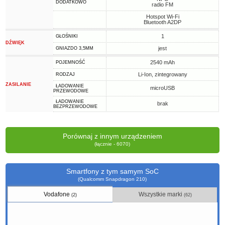
DODATKOWO
radio FM
Hotspot Wi-Fi
Bluetooth A2DP
1
GŁOŚNIKI
DŹWIĘK
jest
GNIAZDO 3,5MM
2540 mAh
POJEMNOŚĆ
Li-Ion, zintegrowany
RODZAJ
ZASILANIE
ŁADOWANIE
microUSB
PRZEWODOWE
ŁADOWANIE
brak
BEZPRZEWODOWE
Porównaj z innym urządzeniem
(łącznie - 6070)
Smartfony z tym samym SoC
(Qualcomm Snapdragon 210)
Vodafone
Wszystkie marki
(2)
(62)