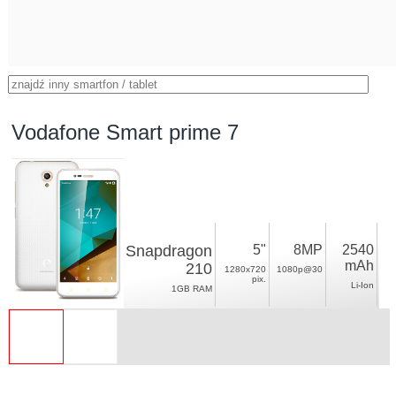
Vodafone Smart prime 7
Snapdragon
5"
8MP
2540
mAh
210
1280x720
1080p@30
pix.
Li-Ion
1GB RAM