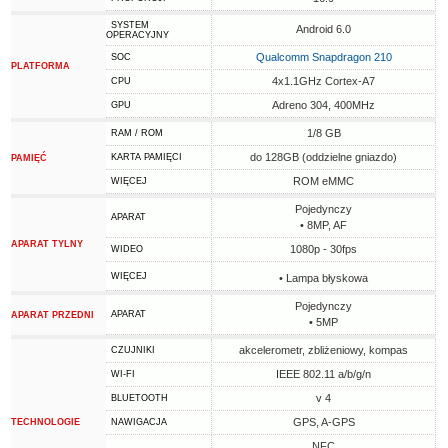
SYSTEM
Android 6.0
OPERACYJNY
Qualcomm Snapdragon 210
SOC
PLATFORMA
4x1.1GHz Cortex-A7
CPU
Adreno 304, 400MHz
GPU
1/8 GB
RAM / ROM
do 128GB (oddzielne gniazdo)
KARTA PAMIĘCI
PAMIĘĆ
ROM eMMC
WIĘCEJ
Pojedynczy
APARAT
• 8MP, AF
APARAT TYLNY
1080p - 30fps
WIDEO
WIĘCEJ
• Lampa błyskowa
Pojedynczy
APARAT
APARAT PRZEDNI
• 5MP
akcelerometr, zbliżeniowy, kompas
CZUJNIKI
IEEE 802.11 a/b/g/n
WI-FI
v 4
BLUETOOTH
GPS, A-GPS
TECHNOLOGIE
NAWIGACJA
NFC