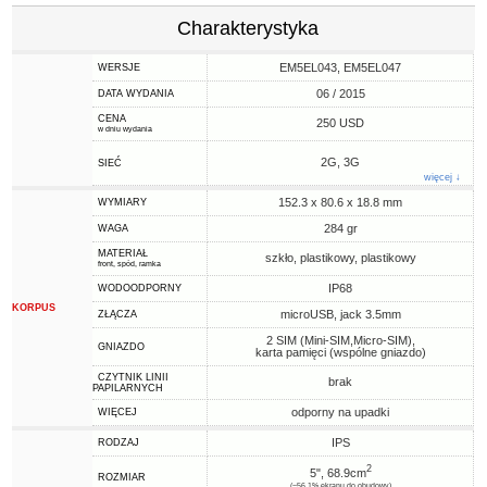
Charakterystyka
EM5EL043, EM5EL047
WERSJE
06 / 2015
DATA WYDANIA
CENA
250 USD
w dniu wydania
2G, 3G
SIEĆ
więcej ↓
152.3 x 80.6 x 18.8 mm
WYMIARY
284 gr
WAGA
MATERIAŁ
szkło, plastikowy, plastikowy
front, spód, ramka
IP68
WODOODPORNY
KORPUS
microUSB, jack 3.5mm
ZŁĄCZA
2 SIM (Mini-SIM,Micro-SIM),
GNIAZDO
karta pamięci (wspólne gniazdo)
CZYTNIK LINII
brak
PAPILARNYCH
odporny na upadki
WIĘCEJ
IPS
RODZAJ
2
5", 68.9cm
ROZMIAR
(~56.1% ekranu do obudowy)