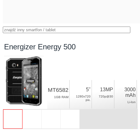
Energizer Energy 500
MT6582
5"
13MP
3000
mAh
1280x720
720p@30
1GB RAM
pix.
Li-Ion