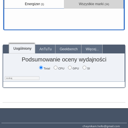
Energizer
Wszystkie marki
(1)
(34)
Uogólniony
AnTuTu
Geekbench
Więcej...
Podsumowanie oceny wydajności
Total
CPU
GPU
SI
chaynikam.hello@gmail.com