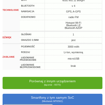
IEEE 802.11 a/b/g/n
WI-FI
v 4
BLUETOOTH
TECHNOLOGIE
GPS, A-GPS
NAWIGACJA
radio FM
DODATKOWO
Hotspot Wi-Fi
Bluetooth LE
Bluetooth A2DP
1
GŁOŚNIKI
DŹWIĘK
jest
GNIAZDO 3,5MM
3000 mAh
POJEMNOŚĆ
Li-Ion, wymienną
RODZAJ
ZASILANIE
ŁADOWANIE
microUSB
PRZEWODOWE
ŁADOWANIE
brak
BEZPRZEWODOWE
Porównaj z innym urządzeniem
(łącznie - 6070)
Smartfony z tym samym SoC
(Mediatek MT6582)