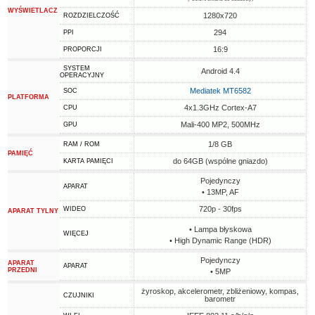
WYŚWIETLACZ
1280x720
ROZDZIELCZOŚĆ
294
PPI
16:9
PROPORCJI
SYSTEM
Android 4.4
OPERACYJNY
Mediatek MT6582
SOC
PLATFORMA
4x1.3GHz Cortex-A7
CPU
Mali-400 MP2, 500MHz
GPU
1/8 GB
RAM / ROM
PAMIĘĆ
do 64GB (wspólne gniazdo)
KARTA PAMIĘCI
Pojedynczy
APARAT
• 13MP, AF
720p - 30fps
WIDEO
APARAT TYLNY
• Lampa błyskowa
WIĘCEJ
• High Dynamic Range (HDR)
Pojedynczy
APARAT
APARAT
PRZEDNI
• 5MP
żyroskop, akcelerometr, zbliżeniowy, kompas,
CZUJNIKI
barometr