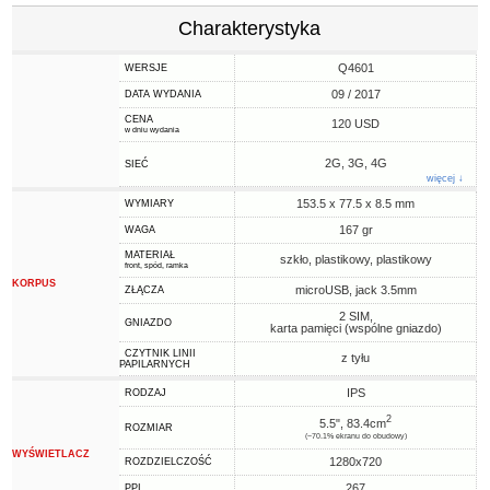
Charakterystyka
Q4601
WERSJE
09 / 2017
DATA WYDANIA
CENA
120 USD
w dniu wydania
2G, 3G, 4G
SIEĆ
więcej ↓
153.5 x 77.5 x 8.5 mm
WYMIARY
167 gr
WAGA
MATERIAŁ
szkło, plastikowy, plastikowy
front, spód, ramka
KORPUS
microUSB, jack 3.5mm
ZŁĄCZA
2 SIM,
GNIAZDO
karta pamięci (wspólne gniazdo)
CZYTNIK LINII
z tyłu
PAPILARNYCH
IPS
RODZAJ
2
5.5", 83.4cm
ROZMIAR
(~70.1% ekranu do obudowy)
WYŚWIETLACZ
1280x720
ROZDZIELCZOŚĆ
267
PPI