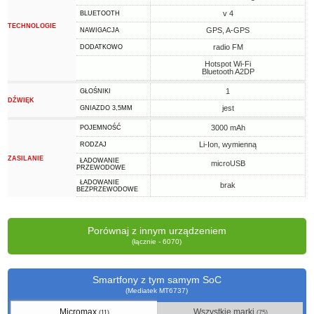
v 4
BLUETOOTH
TECHNOLOGIE
GPS, A-GPS
NAWIGACJA
radio FM
DODATKOWO
Hotspot Wi-Fi
Bluetooth A2DP
1
GŁOŚNIKI
DŹWIĘK
jest
GNIAZDO 3,5MM
3000 mAh
POJEMNOŚĆ
Li-Ion, wymienną
RODZAJ
ZASILANIE
ŁADOWANIE
microUSB
PRZEWODOWE
ŁADOWANIE
brak
BEZPRZEWODOWE
Porównaj z innym urządzeniem
(łącznie - 6070)
Smartfony z tym samym SoC
(Mediatek MT6737)
Micromax
Wszystkie marki
(11)
(75)