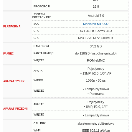
16:9
PROPORCJI
SYSTEM
Android 7.0
OPERACYJNY
Mediatek MT6737
SOC
PLATFORMA
4x1.3GHz Cortex-A53
CPU
Mali-T720 MP2, 600MHz
GPU
3/32 GB
RAM / ROM
do 128GB (wspólne gniazdo)
KARTA PAMIĘCI
PAMIĘĆ
ROM eMMC
WIĘCEJ
Pojedynczy
APARAT
• 13MP, f/2.0, 1/3", AF
1080p - 30fps
WIDEO
APARAT TYLNY
• Lampa błyskowa
WIĘCEJ
• Panorama
Pojedynczy
APARAT
• 8MP, f/2.0, 1/4"
APARAT PRZEDNI
WIĘCEJ
• Lampa błyskowa
akcelerometr, zbliżeniowy
CZUJNIKI
IEEE 802.11 a/b/g/n
WI-FI