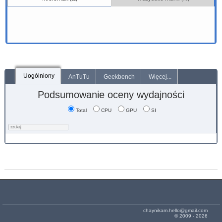
Uogólniony
AnTuTu
Geekbench
Więcej...
Podsumowanie oceny wydajności
Total
CPU
GPU
SI
chaynikam.hello@gmail.com
© 2009 - 2026