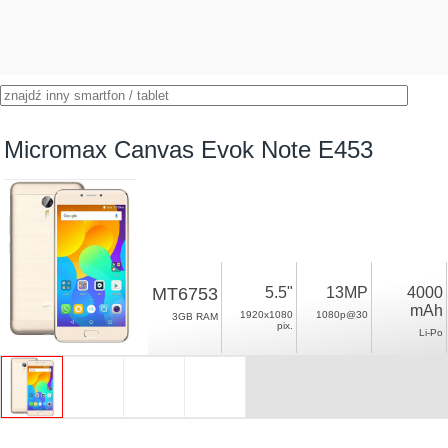
Micromax Canvas Evok Note E453
MT6753
5.5"
13MP
4000
mAh
1920x1080
1080p@30
3GB RAM
pix.
Li-Po