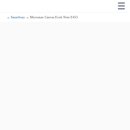
☰
→
Smartfony
→ Micromax Canvas Evok Note E453