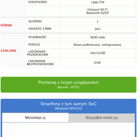
radio FM
DODATKOWO
Hotspot Wi-Fi
Bluetooth A2DP
1
GŁOŚNIKI
DŹWIĘK
jest
GNIAZDO 3,5MM
4000 mAh
POJEMNOŚĆ
litowo-polimerowy, zintegrowany
RODZAJ
ZASILANIE
ŁADOWANIE
microUSB
PRZEWODOWE
ŁADOWANIE
brak
BEZPRZEWODOWE
Porównaj z innym urządzeniem
(łącznie - 6070)
Smartfony z tym samym SoC
(Mediatek MT6753)
Micromax
Wszystkie marki
(3)
(55)