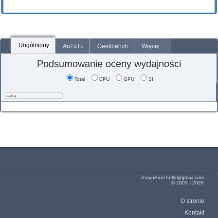
Uogólniony
AnTuTu
Geekbench
Więcej...
Podsumowanie oceny wydajności
Total
CPU
GPU
SI
chaynikam.hello@gmail.com
© 2009 - 2026
O stronie
Kontakt