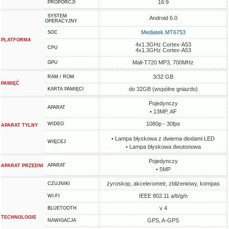
16:9
PROPORCJI
SYSTEM
Android 6.0
OPERACYJNY
Mediatek MT6753
SOC
PLATFORMA
4x1.3GHz Cortex-A53
CPU
4x1.3GHz Cortex-A53
Mali-T720 MP3, 700MHz
GPU
3/32 GB
RAM / ROM
PAMIĘĆ
do 32GB (wspólne gniazdo)
KARTA PAMIĘCI
Pojedynczy
APARAT
• 13MP, AF
1080p - 30fps
WIDEO
APARAT TYLNY
• Lampa błyskowa z dwiema diodami LED
WIĘCEJ
• Lampa błyskowa dwutonowa
Pojedynczy
APARAT
APARAT PRZEDNI
• 5MP
żyroskop, akcelerometr, zbliżeniowy, kompas
CZUJNIKI
IEEE 802.11 a/b/g/n
WI-FI
v 4
BLUETOOTH
TECHNOLOGIE
GPS, A-GPS
NAWIGACJA