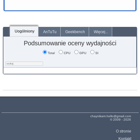
Uogólniony
AnTuTu
Geekbench
Więcej...
Podsumowanie oceny wydajności
Total
CPU
GPU
SI
chaynikam.hello@gmail.com
© 2009 - 2026
O stronie
Kontakt