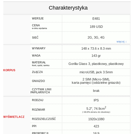
Charakterystyka
E481
WERSJE
CENA
189 USD
w dniu wydania
2G, 3G, 4G
SIEĆ
więcej ↓
148 x 73.6 x 8.3 mm
WYMIARY
143 gr
WAGA
MATERIAŁ
Gorilla Glass 3, plastikowy, plastikowy
front, spód, ramka
KORPUS
microUSB, jack 3.5mm
ZŁĄCZA
2 SIM (Micro-SIM),
GNIAZDO
karta pamięci (oddzielne gniazdo)
CZYTNIK LINII
brak
PAPILARNYCH
IPS
RODZAJ
2
5.2", 74.9cm
ROZMIAR
(~68.8% ekranu do obudowy)
WYŚWIETLACZ
1920x1080
ROZDZIELCZOŚĆ
423
PPI
16:9
PROPORCJI