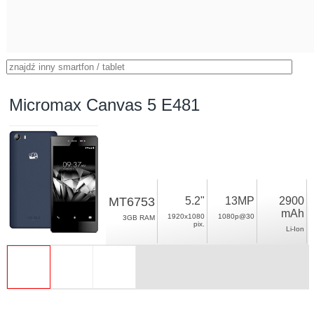
Micromax Canvas 5 E481
MT6753
5.2"
13MP
2900
mAh
1920x1080
1080p@30
3GB RAM
pix.
Li-Ion