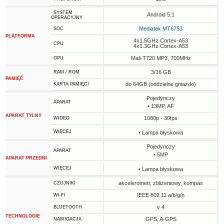
SYSTEM
Android 5.1
OPERACYJNY
Mediatek MT6753
SOC
PLATFORMA
4x1.5GHz Cortex-A53
CPU
4x1.3GHz Cortex-A53
Mali-T720 MP3, 700MHz
GPU
3/16 GB
RAM / ROM
PAMIĘĆ
do 64GB (oddzielne gniazdo)
KARTA PAMIĘCI
Pojedynczy
APARAT
• 13MP, AF
APARAT TYLNY
1080p - 30fps
WIDEO
WIĘCEJ
• Lampa błyskowa
Pojedynczy
APARAT
• 5MP
APARAT PRZEDNI
WIĘCEJ
• Lampa błyskowa
akcelerometr, zbliżeniowy, kompas
CZUJNIKI
IEEE 802.11 a/b/g/n
WI-FI
v 4
BLUETOOTH
TECHNOLOGIE
GPS, A-GPS
NAWIGACJA