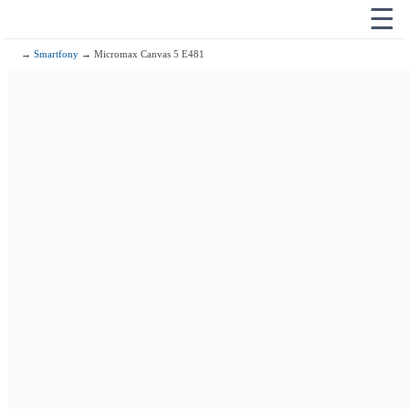
☰
→
Smartfony
→ Micromax Canvas 5 E481