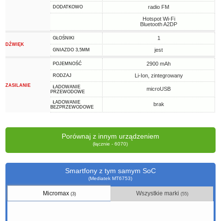
radio FM
DODATKOWO
Hotspot Wi-Fi
Bluetooth A2DP
1
GŁOŚNIKI
DŹWIĘK
jest
GNIAZDO 3,5MM
2900 mAh
POJEMNOŚĆ
Li-Ion, zintegrowany
RODZAJ
ZASILANIE
ŁADOWANIE
microUSB
PRZEWODOWE
ŁADOWANIE
brak
BEZPRZEWODOWE
Porównaj z innym urządzeniem
(łącznie - 6070)
Smartfony z tym samym SoC
(Mediatek MT6753)
Micromax
Wszystkie marki
(3)
(55)