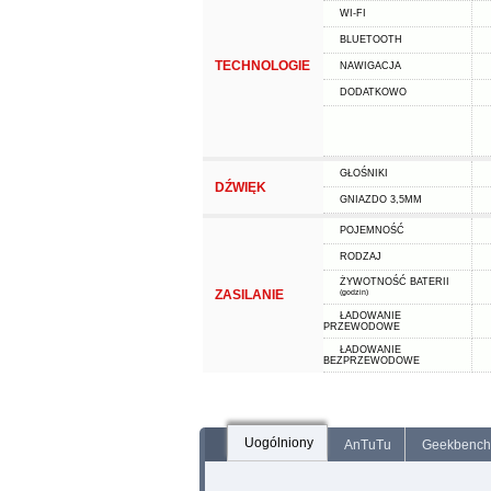
WI-FI
BLUETOOTH
TECHNOLOGIE
NAWIGACJA
DODATKOWO
GŁOŚNIKI
DŹWIĘK
GNIAZDO 3,5MM
POJEMNOŚĆ
RODZAJ
ŻYWOTNOŚĆ BATERII
ZASILANIE
(godzin)
ŁADOWANIE
PRZEWODOWE
ŁADOWANIE
BEZPRZEWODOWE
Uogólniony
AnTuTu
Geekbench