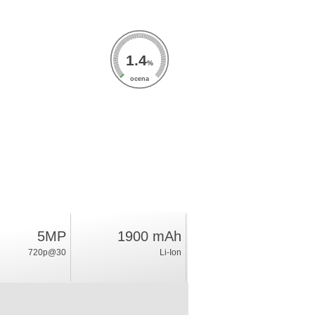
1.4
%
ocena
5MP
1900 mAh
720p@30
Li-Ion