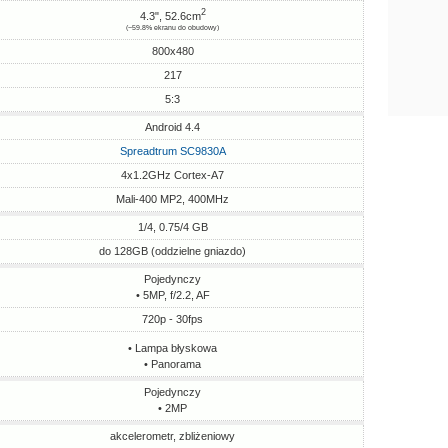
2
4.3", 52.6cm
(~59.8% ekranu do obudowy)
800x480
217
5:3
Android 4.4
Spreadtrum SC9830A
4x1.2GHz Cortex-A7
Mali-400 MP2, 400MHz
1/4, 0.75/4 GB
do 128GB (oddzielne gniazdo)
Pojedynczy
• 5MP, f/2.2, AF
720p - 30fps
• Lampa błyskowa
• Panorama
Pojedynczy
• 2MP
akcelerometr, zbliżeniowy