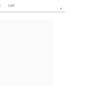
E
GRY
pl