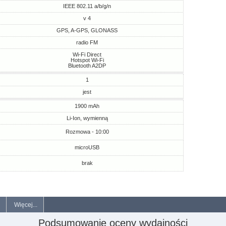
IEEE 802.11 a/b/g/n
v 4
GPS, A-GPS, GLONASS
radio FM
Wi-Fi Direct
Hotspot Wi-Fi
Bluetooth A2DP
1
jest
1900 mAh
Li-Ion, wymienną
Rozmowa - 10:00
microUSB
brak
Więcej...
Podsumowanie oceny wydajności