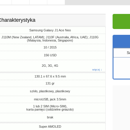
Charakterystyka
Samsung Galaxy J1 Ace Neo
J110M (New Zealand, LATAM); J110F (Australia, Africa, UAE); J110G
(Malaysia, Indonesia, Singapore)
10 / 2015
S
156 USD
2G, 3G, 4G
więcej ↓
130.1 x 67.6 x 9.5 mm
131 gr
szkło, plastikowy, plastikowy
microUSB, jack 3.5mm
1 lub 2 SIM (Micro-SIM),
karta pamięci (oddzielne gniazdo)
brak
Super AMOLED