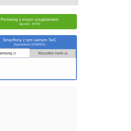
Porównaj z innym urządzeniem
(łącznie - 6070)
Smartfony z tym samym SoC
(Spreadtrum SC9830A)
amsung
Wszystkie marki
(7)
(8)