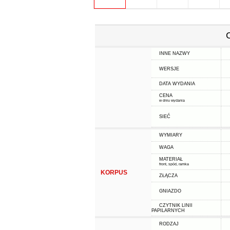
INNE NAZWY
WERSJE
DATA WYDANIA
CENA
w dniu wydania
SIEĆ
WYMIARY
WAGA
MATERIAŁ
front, spód, ramka
KORPUS
ZŁĄCZA
GNIAZDO
CZYTNIK LINII
PAPILARNYCH
RODZAJ