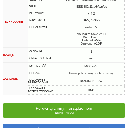
IEEE 802.11 a/b/g/n/ac
WI-FI
v 4.2
BLUETOOTH
GPS, A-GPS
NAWIGACJA
TECHNOLOGIE
radio FM
DODATKOWO
dwuzakresowe Wi-Fi
Wi-Fi Direct
Hotspot Wi-Fi
Bluetooth A2DP
1
GŁOŚNIKI
DŹWIĘK
jest
GNIAZDO 3,5MM
5000 mAh
POJEMNOŚĆ
litowo-polimerowy, zintegrowany
RODZAJ
ZASILANIE
ŁADOWANIE
microUSB, 10W
PRZEWODOWE
ŁADOWANIE
brak
BEZPRZEWODOWE
Porównaj z innym urządzeniem
(łącznie - 6070)