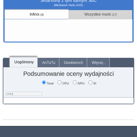
Smartfony z tym samym SoC
(Mediatek Helio A20)
Infinix
Wszystkie marki
(4)
(17)
Uogólniony
AnTuTu
Geekbench
Więcej...
Podsumowanie oceny wydajności
Total
CPU
GPU
SI