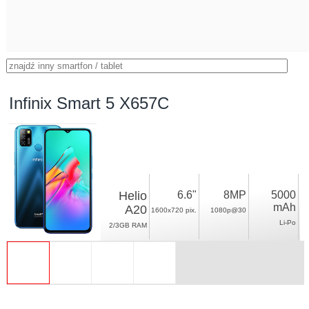
Infinix Smart 5 X657C
Helio
6.6"
8MP
5000
mAh
A20
1600x720 pix.
1080p@30
Li-Po
2/3GB RAM