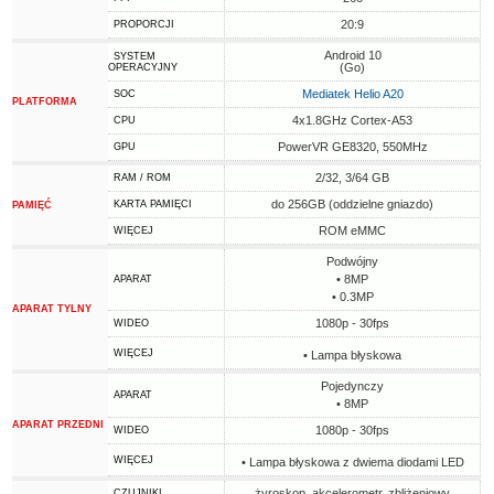
20:9
PROPORCJI
Android 10
SYSTEM
(Go)
OPERACYJNY
Mediatek Helio A20
SOC
PLATFORMA
4x1.8GHz Cortex-A53
CPU
PowerVR GE8320, 550MHz
GPU
2/32, 3/64 GB
RAM / ROM
do 256GB (oddzielne gniazdo)
KARTA PAMIĘCI
PAMIĘĆ
ROM eMMC
WIĘCEJ
Podwójny
• 8MP
APARAT
• 0.3MP
APARAT TYLNY
1080p - 30fps
WIDEO
WIĘCEJ
• Lampa błyskowa
Pojedynczy
APARAT
• 8MP
APARAT PRZEDNI
1080p - 30fps
WIDEO
WIĘCEJ
• Lampa błyskowa z dwiema diodami LED
żyroskop, akcelerometr, zbliżeniowy
CZUJNIKI