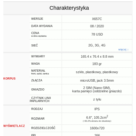
Charakterystyka
X657C
WERSJE
08 / 2020
DATA WYDANIA
CENA
78 USD
w dniu wydania
2G, 3G, 4G
SIEĆ
więcej ↓
165.4 x 76.4 x 8.8 mm
WYMIARY
183 gr
WAGA
MATERIAŁ
szkło, plastikowy, plastikowy
front, spód, ramka
KORPUS
microUSB, jack 3.5mm
ZŁĄCZA
2 SIM (Nano-SIM),
GNIAZDO
karta pamięci (oddzielne gniazdo)
CZYTNIK LINII
z tyłu
PAPILARNYCH
IPS
RODZAJ
2
6.6", 105.2cm
ROZMIAR
(~83.2% ekranu do obudowy)
WYŚWIETLACZ
1600x720
ROZDZIELCZOŚĆ
266
PPI