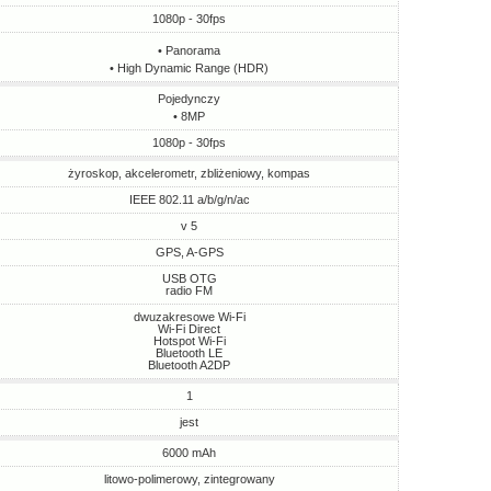
1080p - 30fps
• Panorama
• High Dynamic Range (HDR)
Pojedynczy
• 8MP
1080p - 30fps
żyroskop, akcelerometr, zbliżeniowy, kompas
IEEE 802.11 a/b/g/n/ac
v 5
GPS, A-GPS
USB OTG
radio FM
dwuzakresowe Wi-Fi
Wi-Fi Direct
Hotspot Wi-Fi
Bluetooth LE
Bluetooth A2DP
1
jest
6000 mAh
litowo-polimerowy, zintegrowany