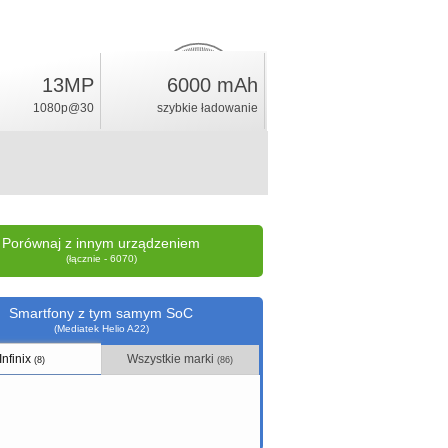
13MP
6000 mAh
3
%
1080p@30
szybkie ładowanie
ocena
Porównaj z innym urządzeniem
(łącznie - 6070)
Smartfony z tym samym SoC
(Mediatek Helio A22)
Infinix
Wszystkie marki
(8)
(86)