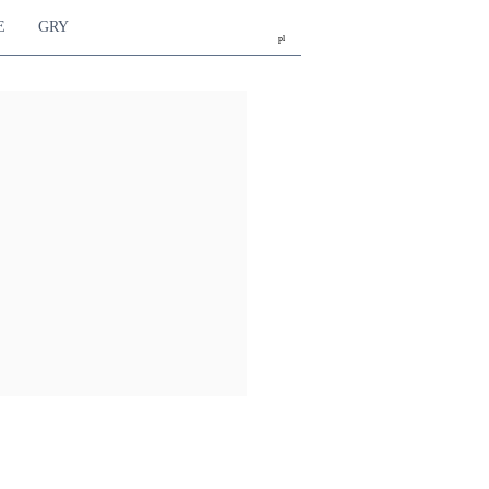
E
GRY
pl