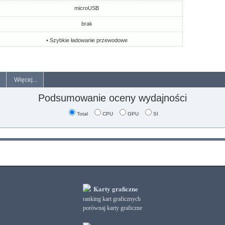
microUSB
brak
• Szybkie ładowanie przewodowe
Więcej...
Podsumowanie oceny wydajności
Total
CPU
GPU
SI
Karty graficzne
ranking kart graficznych
porównaj karty graficzne