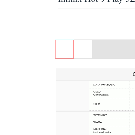
DATA WYDANIA
CENA
w dniu wydania
SIEĆ
WYMIARY
WAGA
MATERIAŁ
front, spód, ramka