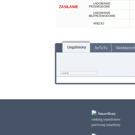
ŁADOWANIE
ZASILANIE
PRZEWODOWE
ŁADOWANIE
BEZPRZEWODOWE
WIĘCEJ
Uogólniony
AnTuTu
Geekbench
Smartfony
ranking smartfonów
porównaj smartfony