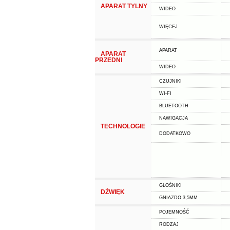
APARAT TYLNY
WIDEO
WIĘCEJ
APARAT
APARAT
PRZEDNI
WIDEO
CZUJNIKI
WI-FI
BLUETOOTH
NAWIGACJA
TECHNOLOGIE
DODATKOWO
GŁOŚNIKI
DŹWIĘK
GNIAZDO 3,5MM
POJEMNOŚĆ
RODZAJ