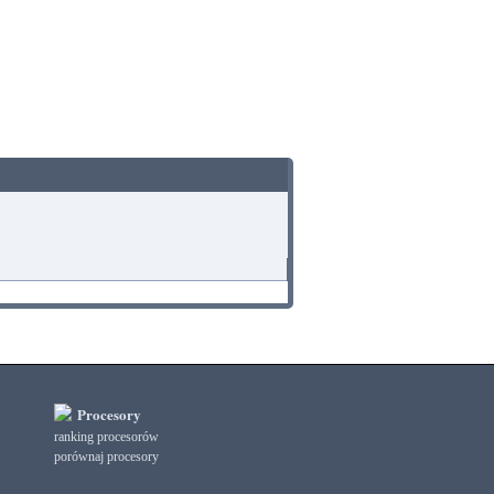
Procesory
ranking procesorów
porównaj procesory