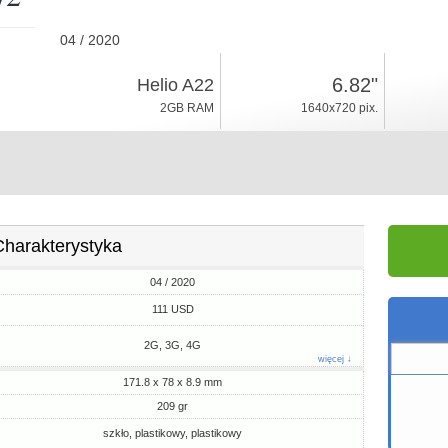
04 / 2020
209gr, grubość 8.9mm
6.82"
Helio A22
Android 9.0, Go
2GB RAM
1640x720 pix.
32GB ROM
Charakterystyka
04 / 2020
111 USD
2G, 3G, 4G
więcej ↓
171.8 x 78 x 8.9 mm
209 gr
szkło, plastikowy, plastikowy