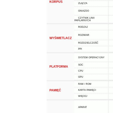
KORPUS
ZŁĄCZA
GNIAZDO
CZYTNIK LINII
PAPILARNYCH
RODZAJ
ROZMIAR
WYŚWIETLACZ
ROZDZIELCZOŚĆ
PPI
SYSTEM OPERACYJNY
SOC
PLATFORMA
CPU
GPU
RAM / ROM
PAMIĘĆ
KARTA PAMIĘCI
WIĘCEJ
APARAT