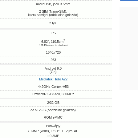
microUSB, jack 3.5mm
2 SIM (Nano-SIM),
karta pamięci (oddzielne gniazdo)
z tyłu
IPS
2
6.82", 110.5cm
(~82.4% ekranu do obudowy)
1640x720
263
Android 9.0
(Go)
Mediatek Helio A22
4x2GHz Cortex-A53
PowerVR GE8320, 660MHz
2/32 GB
do 512GB (oddzielne gniazdo)
ROM eMMC
Podwójny
• 13MP (wide), 1/3.1", 1.12µm, AF
• 0.3MP