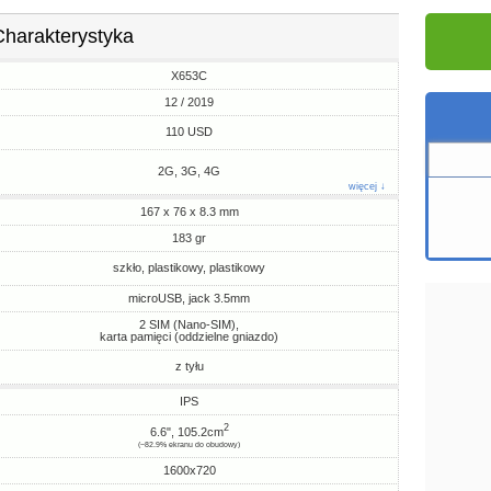
Charakterystyka
X653C
12 / 2019
110 USD
2G, 3G, 4G
więcej ↓
167 x 76 x 8.3 mm
183 gr
szkło, plastikowy, plastikowy
microUSB, jack 3.5mm
2 SIM (Nano-SIM),
karta pamięci (oddzielne gniazdo)
z tyłu
IPS
2
6.6", 105.2cm
(~82.9% ekranu do obudowy)
1600x720