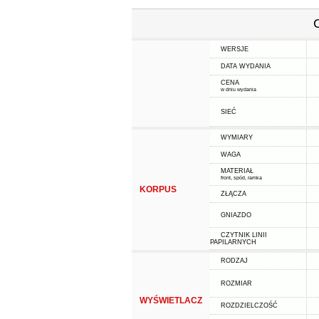
WERSJE
DATA WYDANIA
CENA
w dniu wydania
SIEĆ
WYMIARY
WAGA
MATERIAŁ
front, spód, ramka
KORPUS
ZŁĄCZA
GNIAZDO
CZYTNIK LINII
PAPILARNYCH
RODZAJ
ROZMIAR
WYŚWIETLACZ
ROZDZIELCZOŚĆ