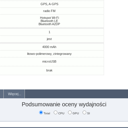
GPS, A-GPS
radio FM
Hotspot Wi-Fi
Bluetooth LE
Bluetooth A2DP
1
jest
4000 mAh
litowo-polimerowy, zintegrowany
microUSB
brak
Więcej...
Podsumowanie oceny wydajności
Total
CPU
GPU
SI