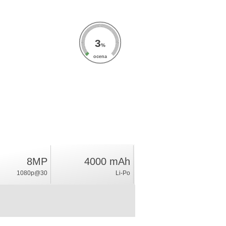
3
%
ocena
8MP
4000 mAh
1080p@30
Li-Po