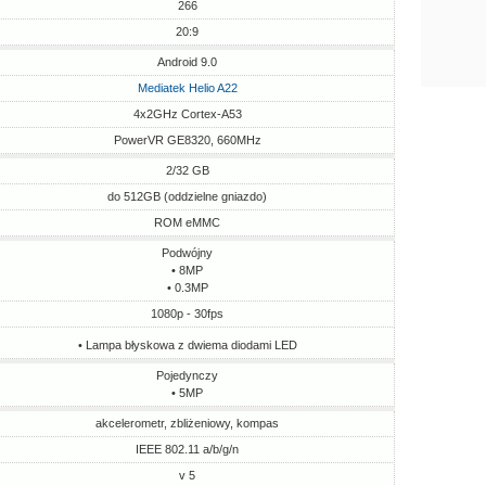
266
20:9
Android 9.0
Mediatek Helio A22
4x2GHz Cortex-A53
PowerVR GE8320, 660MHz
2/32 GB
do 512GB (oddzielne gniazdo)
ROM eMMC
Podwójny
• 8MP
• 0.3MP
1080p - 30fps
• Lampa błyskowa z dwiema diodami LED
Pojedynczy
• 5MP
akcelerometr, zbliżeniowy, kompas
IEEE 802.11 a/b/g/n
v 5