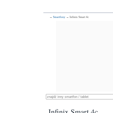
→
Smartfony
→ Infinix Smart 4c
Infinix Smart 4c