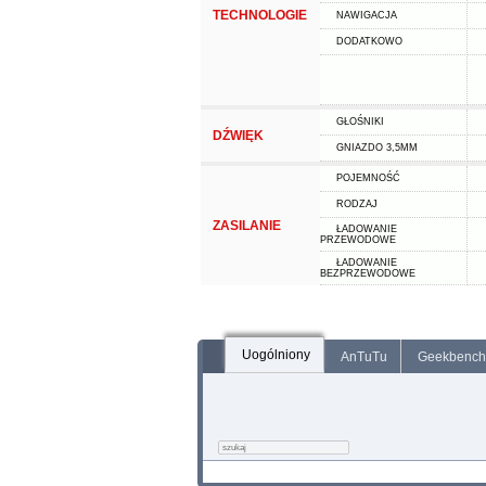
TECHNOLOGIE
NAWIGACJA
DODATKOWO
GŁOŚNIKI
DŹWIĘK
GNIAZDO 3,5MM
POJEMNOŚĆ
RODZAJ
ZASILANIE
ŁADOWANIE
PRZEWODOWE
ŁADOWANIE
BEZPRZEWODOWE
Uogólniony
AnTuTu
Geekbench