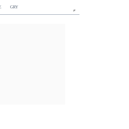
E
GRY
pl