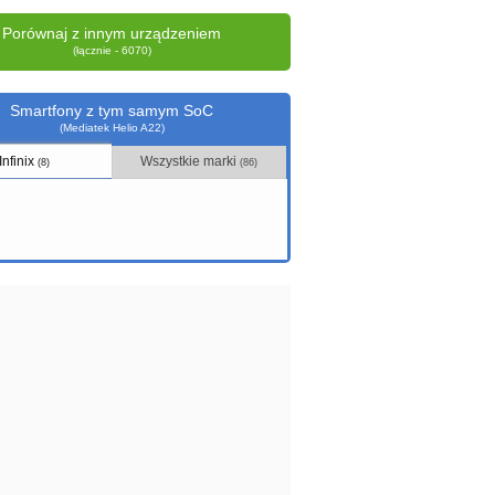
Porównaj z innym urządzeniem
(łącznie - 6070)
Smartfony z tym samym SoC
(Mediatek Helio A22)
Infinix
Wszystkie marki
(8)
(86)