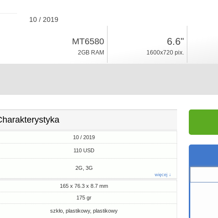
10 / 2019
175gr, grubość 8.7mm
6.6"
MT6580
Android 8.1, Go
2GB RAM
1600x720 pix.
32GB ROM
Charakterystyka
10 / 2019
110 USD
2G, 3G
więcej ↓
165 x 76.3 x 8.7 mm
175 gr
szkło, plastikowy, plastikowy