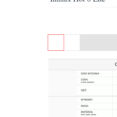
DATA WYDANIA
CENA
w dniu wydania
SIEĆ
WYMIARY
WAGA
MATERIAŁ
front, spód, ramka