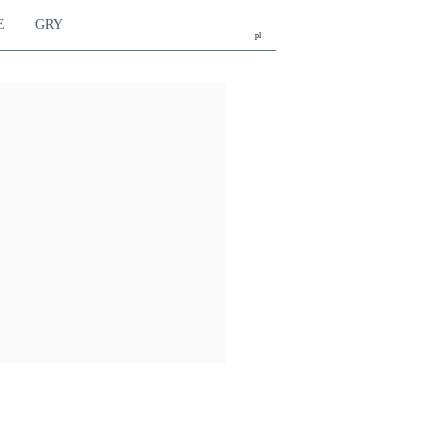
E
GRY
pl