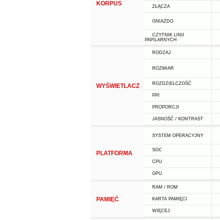
KORPUS
ZŁĄCZA
GNIAZDO
CZYTNIK LINII
PAPILARNYCH
RODZAJ
ROZMIAR
ROZDZIELCZOŚĆ
WYŚWIETLACZ
PPI
PROPORCJI
JASNOŚĆ / KONTRAST
SYSTEM OPERACYJNY
SOC
PLATFORMA
CPU
GPU
RAM / ROM
PAMIĘĆ
KARTA PAMIĘCI
WIĘCEJ