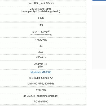
microUSB, jack 3.5mm
2 SIM (Nano-SIM),
karta pamięci (oddzielne gniazdo)
z tyłu
IPS
2
6.6", 105.2cm
(~83.5% ekranu do obudowy)
1600x720
266
20:9
450nit / -
Android 8.1
(Go)
Mediatek MT6580
4x1.3GHz Cortex-A7
Mali-400 MP2, 400MHz
2/32 GB
do 256GB (oddzielne gniazdo)
ROM eMMC