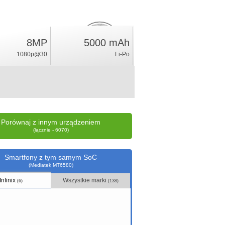
8MP
5000 mAh
1.3
%
1080p@30
Li-Po
ocena
Porównaj z innym urządzeniem
(łącznie - 6070)
Smartfony z tym samym SoC
(Mediatek MT6580)
Infinix
Wszystkie marki
(6)
(138)