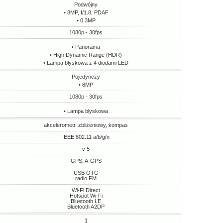
Podwójny
• 8MP, f/1.8, PDAF
• 0.3MP
1080p - 30fps
• Panorama
• High Dynamic Range (HDR)
• Lampa błyskowa z 4 diodami LED
Pojedynczy
• 8MP
1080p - 30fps
• Lampa błyskowa
akcelerometr, zbliżeniowy, kompas
IEEE 802.11 a/b/g/n
v 5
GPS, A-GPS
USB OTG
radio FM
Wi-Fi Direct
Hotspot Wi-Fi
Bluetooth LE
Bluetooth A2DP
1