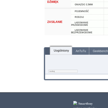
DŹWIĘK
GNIAZDO 3,5MM
POJEMNOŚĆ
RODZAJ
ZASILANIE
ŁADOWANIE
PRZEWODOWE
ŁADOWANIE
BEZPRZEWODOWE
Uogólniony
AnTuTu
Geekbench
Smartfony