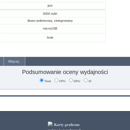
jest
5000 mAh
litowo-polimerowy, zintegrowany
microUSB
brak
Więcej...
Podsumowanie oceny wydajności
Total
CPU
GPU
SI
Karty graficzne