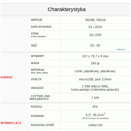
Charakterystyka
X624B, X652A
WERSJE
01 / 2019
DATA WYDANIA
CENA
111 USD
w dniu wydania
2G, 3G
SIEĆ
więcej ↓
157 x 75.7 x 8 mm
WYMIARY
166 gr
WAGA
MATERIAŁ
szkło, plastikowy, plastikowy
front, spód, ramka
KORPUS
microUSB, jack 3.5mm
ZŁĄCZA
2 SIM (Micro-SIM),
GNIAZDO
karta pamięci (oddzielne gniazdo)
CZYTNIK LINII
z tyłu
PAPILARNYCH
IPS
RODZAJ
2
6.2", 99.2cm
ROZMIAR
(~83.5% ekranu do obudowy)
WYŚWIETLACZ
1440x720
ROZDZIELCZOŚĆ