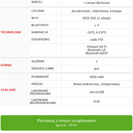
WIĘCEJ
• Lampa błyskowa
akcelerometr, zbliżeniowy, kompas
CZUJNIKI
IEEE 802.11 a/b/g/n
WI-FI
v 4
BLUETOOTH
GPS, A-GPS
TECHNOLOGIE
NAWIGACJA
radio FM
DODATKOWO
Hotspot Wi-Fi
Bluetooth LE
Bluetooth A2DP
1
GŁOŚNIKI
DŹWIĘK
jest
GNIAZDO 3,5MM
4000 mAh
POJEMNOŚĆ
litowo-polimerowy, zintegrowany
RODZAJ
ZASILANIE
ŁADOWANIE
microUSB
PRZEWODOWE
ŁADOWANIE
brak
BEZPRZEWODOWE
Porównaj z innym urządzeniem
(łącznie - 6070)