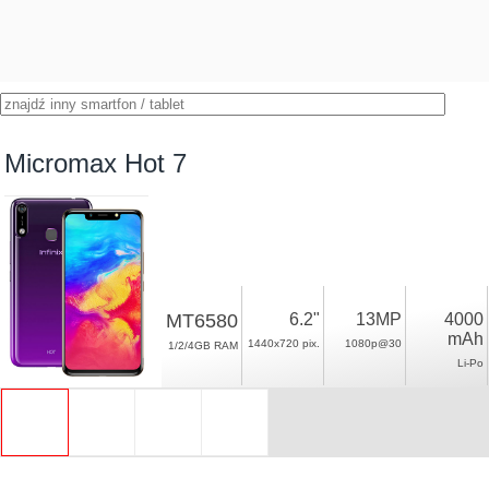
Micromax Hot 7
MT6580
6.2"
13MP
4000
mAh
1440x720 pix.
1080p@30
1/2/4GB RAM
Li-Po