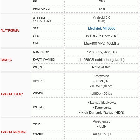
260
PPI
18:9
PROPORCJI
Android 8.0
SYSTEM
(Go)
OPERACYJNY
Mediatek MT6580
SOC
PLATFORMA
4x1.3GHz Cortex-A7
CPU
Mali-400 MP2, 400MHz
GPU
1/16, 2/32, 4/64 GB
RAM / ROM
do 256GB (oddzielne gniazdo)
KARTA PAMIĘCI
PAMIĘĆ
ROM eMMC
WIĘCEJ
Podwójny
• 13MP, AF
APARAT
• 0.3MP (depth)
1080p - 30fps
WIDEO
APARAT TYLNY
• Lampa błyskowa
WIĘCEJ
• Panorama
• High Dynamic Range (HDR)
Pojedynczy
APARAT
• 8MP
APARAT PRZEDNI
1080p - 30fps
WIDEO