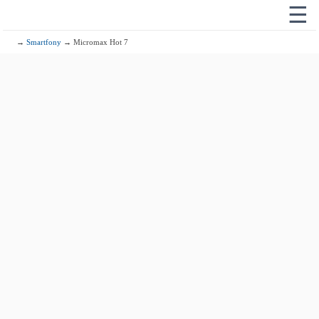
☰
→
Smartfony
→ Micromax Hot 7