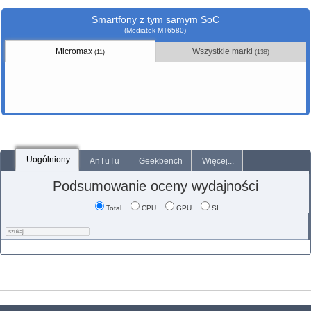
Smartfony z tym samym SoC
(Mediatek MT6580)
Micromax
Wszystkie marki
(11)
(138)
Uogólniony
AnTuTu
Geekbench
Więcej...
Podsumowanie oceny wydajności
Total
CPU
GPU
SI