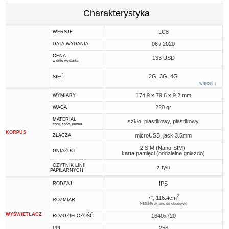
Charakterystyka
LC8
WERSJE
06 / 2020
DATA WYDANIA
CENA
133 USD
w dniu wydania
2G, 3G, 4G
SIEĆ
więcej ↓
174.9 x 79.6 x 9.2 mm
WYMIARY
220 gr
WAGA
MATERIAŁ
szkło, plastikowy, plastikowy
front, spód, ramka
KORPUS
microUSB, jack 3.5mm
ZŁĄCZA
2 SIM (Nano-SIM),
GNIAZDO
karta pamięci (oddzielne gniazdo)
CZYTNIK LINII
z tyłu
PAPILARNYCH
IPS
RODZAJ
2
7", 116.4cm
ROZMIAR
(~83.6% ekranu do obudowy)
WYŚWIETLACZ
1640x720
ROZDZIELCZOŚĆ
256
PPI