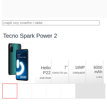
Tecno Spark Power 2
Helio
7"
16MP
6000
mAh
P22
1640x720 pix.
1080p@30
Li-Po
4GB RAM