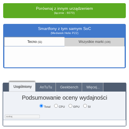
Porównaj z innym urządzeniem
(łącznie - 6070)
Smartfony z tym samym SoC
(Mediatek Helio P22)
Tecno
Wszystkie marki
(11)
(106)
Uogólniony
AnTuTu
Geekbench
Więcej...
Podsumowanie oceny wydajności
Total
CPU
GPU
SI