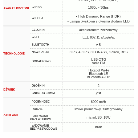
• 16MP, f/2.0, 27mm (wide)
1080p - 30fps
WIDEO
APARAT PRZEDNI
• High Dynamic Range (HDR)
WIĘCEJ
• Lampa błyskowa z dwiema diodami LED
akcelerometr, zbliżeniowy
CZUJNIKI
IEEE 802.11 a/b/g/n/ac
WI-FI
v 5
BLUETOOTH
GPS, A-GPS, GLONASS, Galileo, BDS
NAWIGACJA
TECHNOLOGIE
USB OTG
DODATKOWO
radio FM
Hotspot Wi-Fi
Bluetooth LE
Bluetooth A2DP
2
GŁOŚNIKI
DŹWIĘK
jest
GNIAZDO 3,5MM
6000 mAh
POJEMNOŚĆ
litowo-polimerowy, zintegrowany
RODZAJ
ZASILANIE
ŁADOWANIE
microUSB, 18W
PRZEWODOWE
ŁADOWANIE
brak
BEZPRZEWODOWE