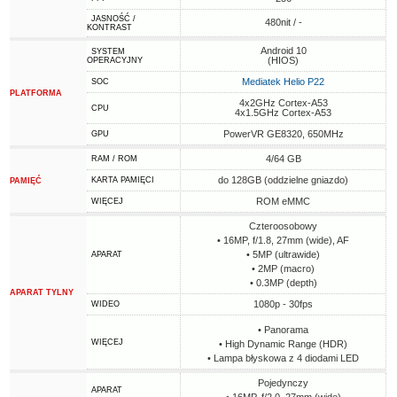
JASNOŚĆ /
480nit / -
KONTRAST
Android 10
SYSTEM
(HIOS)
OPERACYJNY
Mediatek Helio P22
SOC
PLATFORMA
4x2GHz Cortex-A53
CPU
4x1.5GHz Cortex-A53
PowerVR GE8320, 650MHz
GPU
4/64 GB
RAM / ROM
do 128GB (oddzielne gniazdo)
KARTA PAMIĘCI
PAMIĘĆ
ROM eMMC
WIĘCEJ
Czteroosobowy
• 16MP, f/1.8, 27mm (wide), AF
• 5MP (ultrawide)
APARAT
• 2MP (macro)
• 0.3MP (depth)
APARAT TYLNY
1080p - 30fps
WIDEO
• Panorama
WIĘCEJ
• High Dynamic Range (HDR)
• Lampa błyskowa z 4 diodami LED
Pojedynczy
APARAT