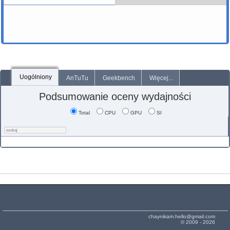
Uogólniony
AnTuTu
Geekbench
Więcej...
Podsumowanie oceny wydajności
Total
CPU
GPU
SI
chaynikam.hello@gmail.com
© 2009 - 2026