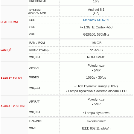
16:9
PROPORCJI
Android 8.1
SYSTEM
(Go)
OPERACYJNY
Mediatek MT6739
SOC
PLATFORMA
4x1.3GHz Cortex-A53
CPU
GE8100, 570MHz
GPU
1/8 GB
RAM / ROM
do 32GB
KARTA PAMIĘCI
PAMIĘĆ
ROM eMMC
WIĘCEJ
Pojedynczy
APARAT
• 5MP
1080p - 30fps
WIDEO
APARAT TYLNY
• High Dynamic Range (HDR)
WIĘCEJ
• Lampa błyskowa z dwiema diodami LED
Pojedynczy
APARAT
• 5MP
APARAT PRZEDNI
WIĘCEJ
• Lampa błyskowa
akcelerometr
CZUJNIKI
IEEE 802.11 a/b/g/n
WI-FI