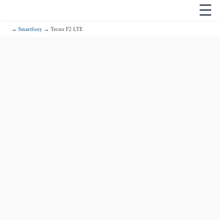
☰
→
Smartfony
→ Tecno F2 LTE