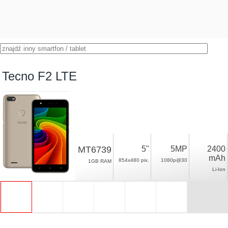
Tecno F2 LTE
MT6739
5"
5MP
2400
mAh
854x480 pix.
1080p@30
1GB RAM
Li-Ion