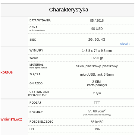
Charakterystyka
05 / 2018
DATA WYDANIA
CENA
90 USD
w dniu wydania
2G, 3G, 4G
SIEĆ
więcej ↓
143.8 x 74 x 9.6 mm
WYMIARY
168.5 gr
WAGA
MATERIAŁ
szkło, plastikowy, plastikowy
front, spód, ramka
KORPUS
microUSB, jack 3.5mm
ZŁĄCZA
2 SIM,
GNIAZDO
karta pamięci
CZYTNIK LINII
z tyłu
PAPILARNYCH
TFT
RODZAJ
2
5", 68.9cm
ROZMIAR
(~64.7% ekranu do obudowy)
WYŚWIETLACZ
854x480
ROZDZIELCZOŚĆ
196
PPI