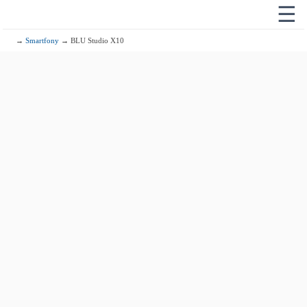
☰
→
Smartfony
→ BLU Studio X10