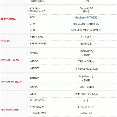
16:9
PROPORCJI
Android 10
SYSTEM
(Go)
OPERACYJNY
Mediatek MT6580
SOC
PLATFORMA
4x1.3GHz Cortex-A7
CPU
Mali-400 MP2, 400MHz
GPU
1/16 GB
RAM / ROM
PAMIĘĆ
do 64GB
KARTA PAMIĘCI
Pojedynczy
APARAT
• 8MP
APARAT TYLNY
720p - 30fps
WIDEO
WIĘCEJ
• Lampa błyskowa
Pojedynczy
APARAT
• 5MP
APARAT PRZEDNI
720p - 30fps
WIDEO
IEEE 802.11 a/b/g/n
WI-FI
v 4
BLUETOOTH
GPS, A-GPS
NAWIGACJA
TECHNOLOGIE
radio FM
DODATKOWO