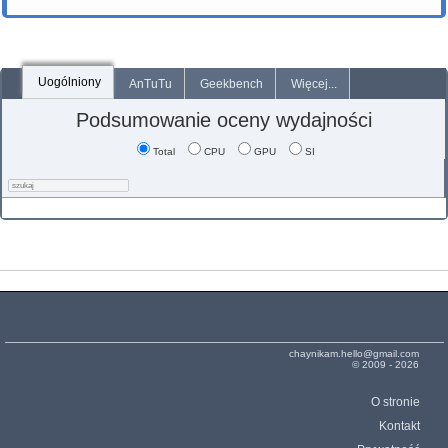
Uogólniony
AnTuTu
Geekbench
Więcej...
Podsumowanie oceny wydajności
Total
CPU
GPU
SI
chaynikam.hello@gmail.com
© 2009 - 2026
O stronie
Kontakt