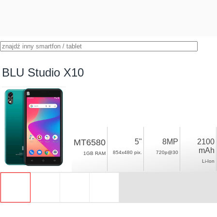
BLU Studio X10
MT6580
5"
8MP
2100
mAh
854x480 pix.
720p@30
1GB RAM
Li-Ion