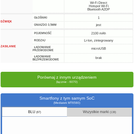
Wi-Fi Direct
Hotspot Wi-Fi
Bluetooth A2DP
1
GŁOŚNIKI
DŹWIĘK
jest
GNIAZDO 3,5MM
2100 mAh
POJEMNOŚĆ
Li-Ion, zintegrowany
RODZAJ
ZASILANIE
ŁADOWANIE
microUSB
PRZEWODOWE
ŁADOWANIE
brak
BEZPRZEWODOWE
Porównaj z innym urządzeniem
(łącznie - 6070)
Smartfony z tym samym SoC
(Mediatek MT6580)
BLU
Wszystkie marki
(67)
(138)