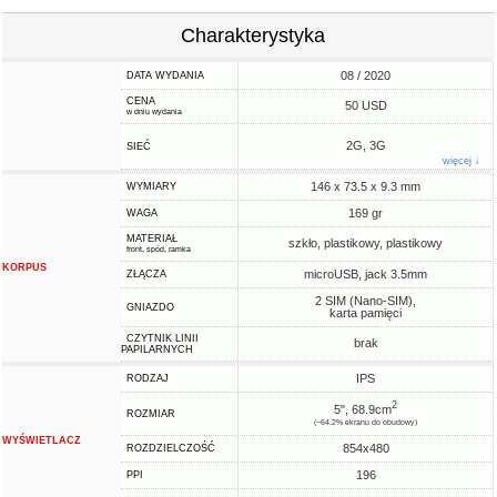
Charakterystyka
08 / 2020
DATA WYDANIA
CENA
50 USD
w dniu wydania
2G, 3G
SIEĆ
więcej ↓
146 x 73.5 x 9.3 mm
WYMIARY
169 gr
WAGA
MATERIAŁ
szkło, plastikowy, plastikowy
front, spód, ramka
KORPUS
microUSB, jack 3.5mm
ZŁĄCZA
2 SIM (Nano-SIM),
GNIAZDO
karta pamięci
CZYTNIK LINII
brak
PAPILARNYCH
IPS
RODZAJ
2
5", 68.9cm
ROZMIAR
(~64.2% ekranu do obudowy)
WYŚWIETLACZ
854x480
ROZDZIELCZOŚĆ
196
PPI