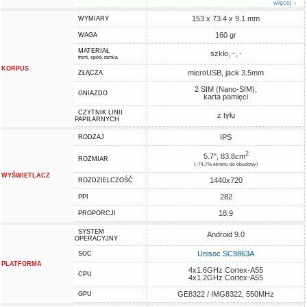
więcej ↓
153 x 73.4 x 9.1 mm
WYMIARY
160 gr
WAGA
MATERIAŁ
szkło, -, -
front, spód, ramka
KORPUS
microUSB, jack 3.5mm
ZŁĄCZA
2 SIM (Nano-SIM),
GNIAZDO
karta pamięci
CZYTNIK LINII
z tyłu
PAPILARNYCH
IPS
RODZAJ
2
5.7", 83.8cm
ROZMIAR
(~74.7% ekranu do obudowy)
WYŚWIETLACZ
1440x720
ROZDZIELCZOŚĆ
282
PPI
18:9
PROPORCJI
SYSTEM
Android 9.0
OPERACYJNY
Unisoc SC9863A
SOC
PLATFORMA
4x1.6GHz Cortex-A55
CPU
4x1.2GHz Cortex-A55
GE8322 / IMG8322, 550MHz
GPU