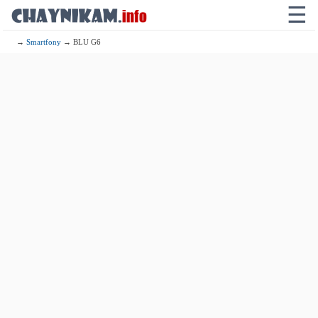
☰
→
Smartfony
→ BLU G6