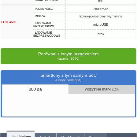
jest
GNIAZDO 3,5MM
2800 mAh
POJEMNOŚĆ
litowo-polimerowy, wymienną
RODZAJ
ZASILANIE
ŁADOWANIE
microUSB
PRZEWODOWE
ŁADOWANIE
brak
BEZPRZEWODOWE
Porównaj z innym urządzeniem
(łącznie - 6070)
Smartfony z tym samym SoC
(Unisoc SC9863A)
BLU
Wszystkie marki
(18)
(103)