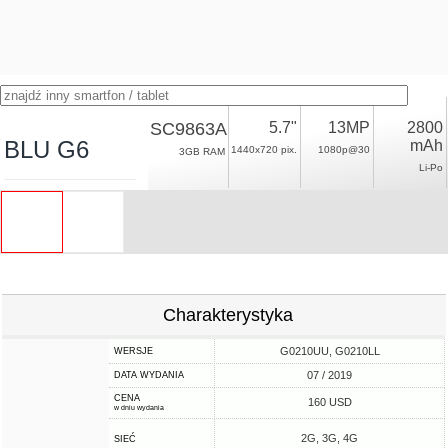
SC9863A
5.7"
13MP
2800
BLU G6
mAh
1440x720 pix.
1080p@30
3GB RAM
Li-Po
Charakterystyka
G0210UU, G0210LL
WERSJE
07 / 2019
DATA WYDANIA
CENA
160 USD
w dniu wydania
2G, 3G, 4G
SIEĆ