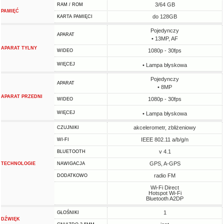
3/64 GB
RAM / ROM
PAMIĘĆ
do 128GB
KARTA PAMIĘCI
Pojedynczy
APARAT
• 13MP, AF
APARAT TYLNY
1080p - 30fps
WIDEO
WIĘCEJ
• Lampa błyskowa
Pojedynczy
APARAT
• 8MP
APARAT PRZEDNI
1080p - 30fps
WIDEO
WIĘCEJ
• Lampa błyskowa
akcelerometr, zbliżeniowy
CZUJNIKI
IEEE 802.11 a/b/g/n
WI-FI
v 4.1
BLUETOOTH
GPS, A-GPS
TECHNOLOGIE
NAWIGACJA
radio FM
DODATKOWO
Wi-Fi Direct
Hotspot Wi-Fi
Bluetooth A2DP
1
GŁOŚNIKI
DŹWIĘK