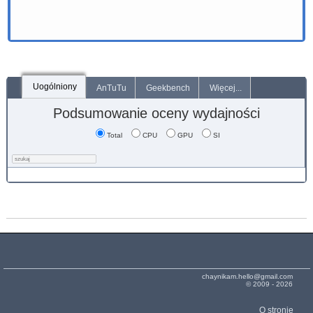
Uogólniony
AnTuTu
Geekbench
Więcej...
Podsumowanie oceny wydajności
Total
CPU
GPU
SI
chaynikam.hello@gmail.com
© 2009 - 2026
O stronie