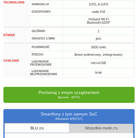
TECHNOLOGIE
GPS, A-GPS
NAWIGACJA
radio FM
DODATKOWO
Hotspot Wi-Fi
Bluetooth A2DP
1
GŁOŚNIKI
DŹWIĘK
jest
GNIAZDO 3,5MM
3000 mAh
POJEMNOŚĆ
litowo-polimerowy, zintegrowany
RODZAJ
ZASILANIE
ŁADOWANIE
microUSB
PRZEWODOWE
ŁADOWANIE
brak
BEZPRZEWODOWE
Porównaj z innym urządzeniem
(łącznie - 6070)
Smartfony z tym samym SoC
(Mediatek MT6737)
BLU
Wszystkie marki
(15)
(75)