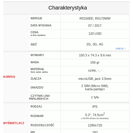
Charakterystyka
R0150EE, R0170WW
WERSJE
07 / 2017
DATA WYDANIA
CENA
120 USD
w dniu wydania
2G, 3G, 4G
SIEĆ
więcej ↓
150.3 x 74.3 x 9.6 mm
WYMIARY
156 gr
WAGA
MATERIAŁ
szkło, -, -
front, spód, ramka
KORPUS
microUSB, jack 3.5mm
ZŁĄCZA
2 SIM (Micro-SIM),
GNIAZDO
karta pamięci
CZYTNIK LINII
z tyłu
PAPILARNYCH
IPS
RODZAJ
2
5.2", 74.5cm
ROZMIAR
(~66.8% ekranu do obudowy)
WYŚWIETLACZ
1280x720
ROZDZIELCZOŚĆ
282
PPI