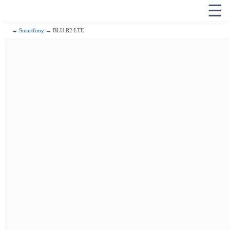
☰
→
Smartfony
→ BLU R2 LTE