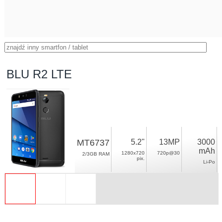
BLU R2 LTE
MT6737
5.2"
13MP
3000
mAh
1280x720
720p@30
2/3GB RAM
pix.
Li-Po