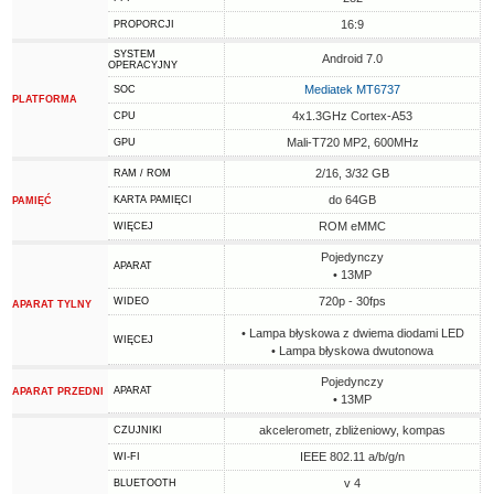
16:9
PROPORCJI
SYSTEM
Android 7.0
OPERACYJNY
Mediatek MT6737
SOC
PLATFORMA
4x1.3GHz Cortex-A53
CPU
Mali-T720 MP2, 600MHz
GPU
2/16, 3/32 GB
RAM / ROM
do 64GB
KARTA PAMIĘCI
PAMIĘĆ
ROM eMMC
WIĘCEJ
Pojedynczy
APARAT
• 13MP
720p - 30fps
WIDEO
APARAT TYLNY
• Lampa błyskowa z dwiema diodami LED
WIĘCEJ
• Lampa błyskowa dwutonowa
Pojedynczy
APARAT
APARAT PRZEDNI
• 13MP
akcelerometr, zbliżeniowy, kompas
CZUJNIKI
IEEE 802.11 a/b/g/n
WI-FI
v 4
BLUETOOTH