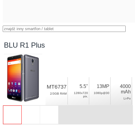
BLU R1 Plus
MT6737
5.5"
13MP
4000
mAh
1280x720
1080p@30
2/3GB RAM
pix.
Li-Po