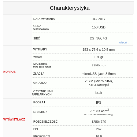
Charakterystyka
04 / 2017
DATA WYDANIA
CENA
150 USD
w dniu wydania
2G, 3G, 4G
SIEĆ
więcej ↓
153 x 76.6 x 10.5 mm
WYMIARY
191 gr
WAGA
MATERIAŁ
szkło, -, -
front, spód, ramka
KORPUS
microUSB, jack 3.5mm
ZŁĄCZA
2 SIM (Micro-SIM),
GNIAZDO
karta pamięci
CZYTNIK LINII
brak
PAPILARNYCH
IPS
RODZAJ
2
5.5", 83.4cm
ROZMIAR
(~71.2% ekranu do obudowy)
WYŚWIETLACZ
1280x720
ROZDZIELCZOŚĆ
267
PPI
16:9
PROPORCJI