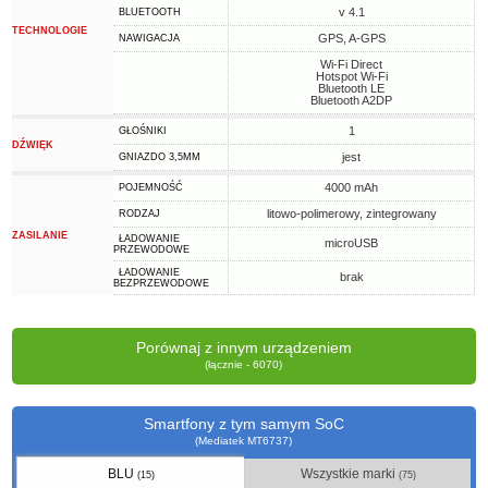
v 4.1
BLUETOOTH
TECHNOLOGIE
GPS, A-GPS
NAWIGACJA
Wi-Fi Direct
Hotspot Wi-Fi
Bluetooth LE
Bluetooth A2DP
1
GŁOŚNIKI
DŹWIĘK
jest
GNIAZDO 3,5MM
4000 mAh
POJEMNOŚĆ
litowo-polimerowy, zintegrowany
RODZAJ
ZASILANIE
ŁADOWANIE
microUSB
PRZEWODOWE
ŁADOWANIE
brak
BEZPRZEWODOWE
Porównaj z innym urządzeniem
(łącznie - 6070)
Smartfony z tym samym SoC
(Mediatek MT6737)
BLU
Wszystkie marki
(15)
(75)