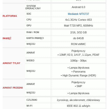
SYSTEM
Android 6.0
OPERACYJNY
Mediatek MT6737
SOC
PLATFORMA
4x1.3GHz Cortex-A53
CPU
Mali-T720 MP2, 600MHz
GPU
2/16, 3/32 GB
RAM / ROM
do 64GB
KARTA PAMIĘCI
PAMIĘĆ
ROM eMMC
WIĘCEJ
Pojedynczy
APARAT
• 13MP, f/2.0, 1/4.0", 1.12µm, PDAF
1080p - 30fps
WIDEO
APARAT TYLNY
• Lampa błyskowa
WIĘCEJ
• Panorama
• High Dynamic Range (HDR)
Pojedynczy
APARAT
• 5MP
APARAT PRZEDNI
WIĘCEJ
• Lampa błyskowa
żyroskop, akcelerometr, zbliżeniowy
CZUJNIKI
IEEE 802.11 a/b/g/n
WI-FI