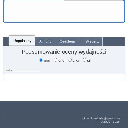
Uogólniony
AnTuTu
Geekbench
Więcej...
Podsumowanie oceny wydajności
Total
CPU
GPU
SI
chaynikam.hello@gmail.com
© 2009 - 2026