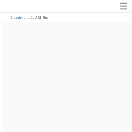
☰
→
Smartfony
→ BLU R1 Plus