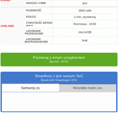
DŹWIĘK
jest
GNIAZDO 3,5MM
2600 mAh
POJEMNOŚĆ
Li-Ion, wymienną
RODZAJ
ŻYWOTNOŚĆ BATERII
Rozmowa - 18:00
(godzin)
ZASILANIE
ŁADOWANIE
microUSB
PRZEWODOWE
ŁADOWANIE
brak
BEZPRZEWODOWE
Porównaj z innym urządzeniem
(łącznie - 6070)
Smartfony z tym samym SoC
(Qualcomm Snapdragon 410)
Samsung
Wszystkie marki
(26)
(100)