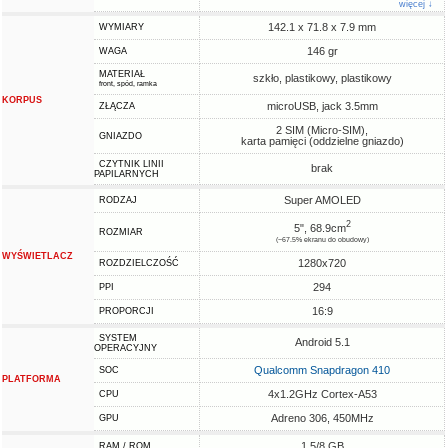
więcej ↓
142.1 x 71.8 x 7.9 mm
WYMIARY
146 gr
WAGA
MATERIAŁ
szkło, plastikowy, plastikowy
front, spód, ramka
KORPUS
microUSB, jack 3.5mm
ZŁĄCZA
2 SIM (Micro-SIM),
GNIAZDO
karta pamięci (oddzielne gniazdo)
CZYTNIK LINII
brak
PAPILARNYCH
Super AMOLED
RODZAJ
2
5", 68.9cm
ROZMIAR
(~67.5% ekranu do obudowy)
WYŚWIETLACZ
1280x720
ROZDZIELCZOŚĆ
294
PPI
16:9
PROPORCJI
SYSTEM
Android 5.1
OPERACYJNY
Qualcomm Snapdragon 410
SOC
PLATFORMA
4x1.2GHz Cortex-A53
CPU
Adreno 306, 450MHz
GPU
1.5/8 GB
RAM / ROM