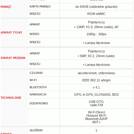
do 64GB (oddzielne gniazdo)
KARTA PAMIĘCI
PAMIĘĆ
ROM eMMC
WIĘCEJ
Pojedynczy
APARAT
• 13MP, f/1.9, 28mm (wide), AF
APARAT TYLNY
1080p - 30fps
WIDEO
WIĘCEJ
• Lampa błyskowa
Pojedynczy
APARAT
• 5MP, f/2.2, 23mm (wide)
APARAT PRZEDNI
WIĘCEJ
• Lampa błyskowa
akcelerometr, zbliżeniowy
CZUJNIKI
IEEE 802.11 a/b/g/n
WI-FI
v 4.1
BLUETOOTH
GPS, A-GPS, GLONASS, BDS
NAWIGACJA
TECHNOLOGIE
USB OTG
DODATKOWO
radio FM
Wi-Fi Direct
Hotspot Wi-Fi
Bluetooth A2DP
ANT+
1
GŁOŚNIKI