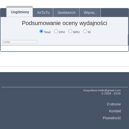
Uogólniony
AnTuTu
Geekbench
Więcej...
Podsumowanie oceny wydajności
Total
CPU
GPU
SI
chaynikam.hello@gmail.com
© 2009 - 2026
O stronie
Kontakt
Prywatność