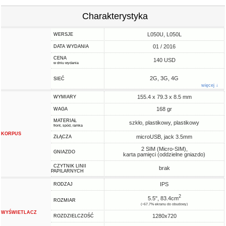
Charakterystyka
L050U, L050L
WERSJE
01 / 2016
DATA WYDANIA
CENA
140 USD
w dniu wydania
2G, 3G, 4G
SIEĆ
więcej ↓
155.4 x 79.3 x 8.5 mm
WYMIARY
168 gr
WAGA
MATERIAŁ
szkło, plastikowy, plastikowy
front, spód, ramka
KORPUS
microUSB, jack 3.5mm
ZŁĄCZA
2 SIM (Micro-SIM),
GNIAZDO
karta pamięci (oddzielne gniazdo)
CZYTNIK LINII
brak
PAPILARNYCH
IPS
RODZAJ
2
5.5", 83.4cm
ROZMIAR
(~67.7% ekranu do obudowy)
WYŚWIETLACZ
1280x720
ROZDZIELCZOŚĆ