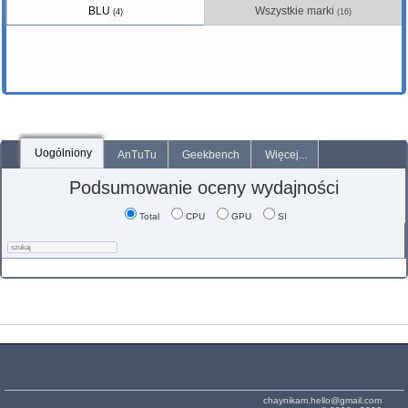
BLU
Wszystkie marki
(4)
(16)
Uogólniony
AnTuTu
Geekbench
Więcej...
Podsumowanie oceny wydajności
Total
CPU
GPU
SI
chaynikam.hello@gmail.com