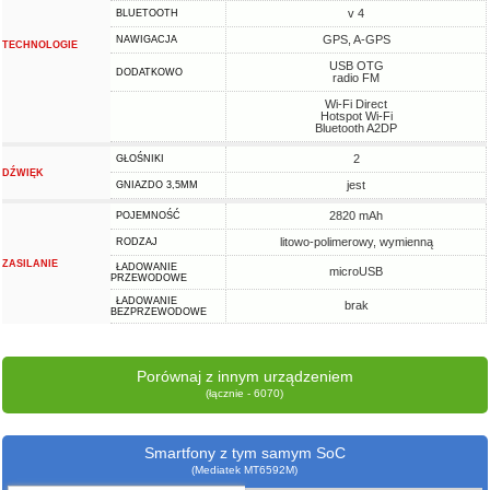
v 4
BLUETOOTH
GPS, A-GPS
NAWIGACJA
TECHNOLOGIE
USB OTG
DODATKOWO
radio FM
Wi-Fi Direct
Hotspot Wi-Fi
Bluetooth A2DP
2
GŁOŚNIKI
DŹWIĘK
jest
GNIAZDO 3,5MM
2820 mAh
POJEMNOŚĆ
litowo-polimerowy, wymienną
RODZAJ
ZASILANIE
ŁADOWANIE
microUSB
PRZEWODOWE
ŁADOWANIE
brak
BEZPRZEWODOWE
Porównaj z innym urządzeniem
(łącznie - 6070)
Smartfony z tym samym SoC
(Mediatek MT6592M)