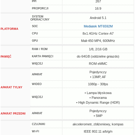
267
PPI
16:9
PROPORCJI
SYSTEM
Android 5.1
OPERACYJNY
Mediatek MT6592M
SOC
PLATFORMA
8x1.4GHz Cortex-A7
CPU
Mali-450 MP4, 600MHz
GPU
1/8, 2/16 GB
RAM / ROM
do 64GB (oddzielne gniazdo)
KARTA PAMIĘCI
PAMIĘĆ
ROM eMMC
WIĘCEJ
Pojedynczy
APARAT
• 13MP, AF
1080p - 30fps
WIDEO
APARAT TYLNY
• Lampa błyskowa
WIĘCEJ
• Panorama
• High Dynamic Range (HDR)
Pojedynczy
APARAT
APARAT PRZEDNI
• 5MP
akcelerometr, zbliżeniowy, kompas
CZUJNIKI
IEEE 802.11 a/b/g/n
WI-FI