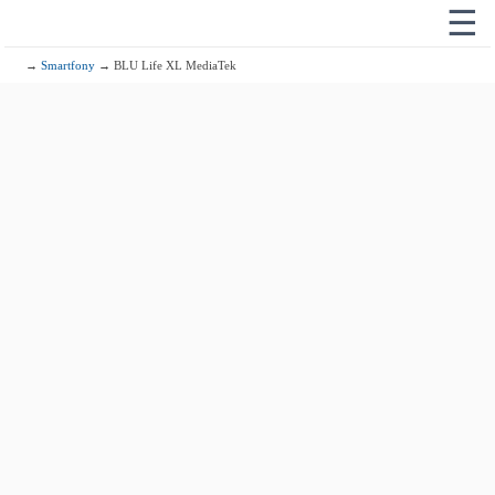
☰
→
Smartfony
→ BLU Life XL MediaTek