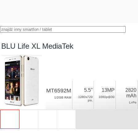
BLU Life XL MediaTek
MT6592M
5.5"
13MP
2820
mAh
1280x720
1080p@30
1/2GB RAM
pix.
Li-Po