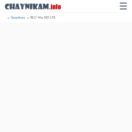
☰
→
Smartfony
→ BLU Win HD LTE