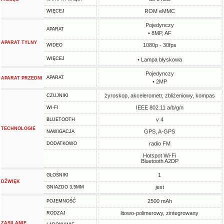
ROM eMMC
WIĘCEJ
Pojedynczy
APARAT
• 8MP, AF
APARAT TYLNY
1080p - 30fps
WIDEO
WIĘCEJ
• Lampa błyskowa
Pojedynczy
APARAT
APARAT PRZEDNI
• 2MP
żyroskop, akcelerometr, zbliżeniowy, kompas
CZUJNIKI
IEEE 802.11 a/b/g/n
WI-FI
v 4
BLUETOOTH
TECHNOLOGIE
GPS, A-GPS
NAWIGACJA
radio FM
DODATKOWO
Hotspot Wi-Fi
Bluetooth A2DP
1
GŁOŚNIKI
DŹWIĘK
jest
GNIAZDO 3,5MM
2500 mAh
POJEMNOŚĆ
litowo-polimerowy, zintegrowany
RODZAJ
ZASILANIE