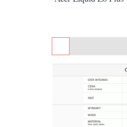
DATA WYDANIA
CENA
w dniu wydania
SIEĆ
WYMIARY
WAGA
MATERIAŁ
front, spód, ramka