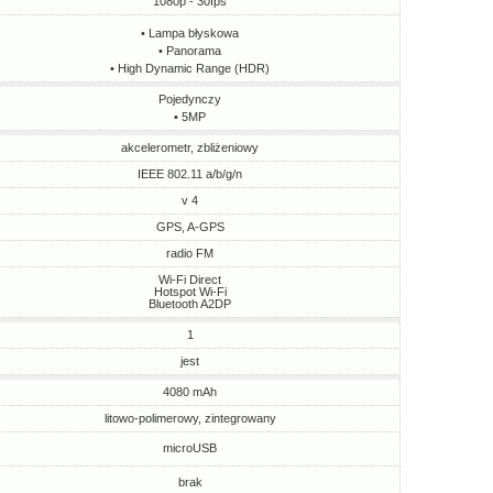
1080p - 30fps
• Lampa błyskowa
• Panorama
• High Dynamic Range (HDR)
Pojedynczy
• 5MP
akcelerometr, zbliżeniowy
IEEE 802.11 a/b/g/n
v 4
GPS, A-GPS
radio FM
Wi-Fi Direct
Hotspot Wi-Fi
Bluetooth A2DP
1
jest
4080 mAh
litowo-polimerowy, zintegrowany
microUSB
brak