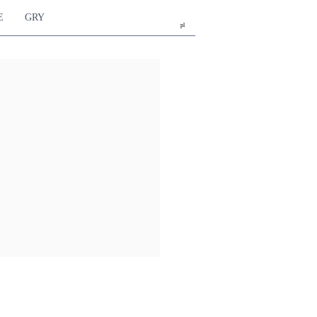
E
GRY
pl