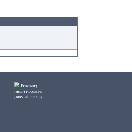
Procesory
ranking procesorów
porównaj procesory