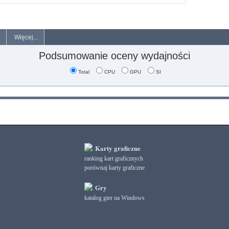
Więcej...
Podsumowanie oceny wydajności
Total
CPU
GPU
SI
Karty graficzne
ranking kart graficznych
porównaj karty graficzne
Gry
katalog gier na Windows