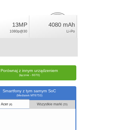
13MP
4080 mAh
2.3
%
1080p@30
Li-Po
ocena
Porównaj z innym urządzeniem
(łącznie - 6070)
Smartfony z tym samym SoC
(Mediatek MT6753)
Acer
Wszystkie marki
(4)
(55)