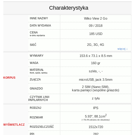
Charakterystyka
Wiko View 2 Go
INNE NAZWY
09 / 2018
DATA WYDANIA
CENA
185 USD
w dniu wydania
2G, 3G, 4G
SIEĆ
więcej ↓
153.6 x 73.1 x 8.5 mm
WYMIARY
160 gr
WAGA
MATERIAŁ
szkło, -, -
front, spód, ramka
KORPUS
microUSB, jack 3.5mm
ZŁĄCZA
2 SIM (Nano-SIM),
GNIAZDO
karta pamięci (wspólne gniazdo)
CZYTNIK LINII
z tyłu
PAPILARNYCH
IPS
RODZAJ
2
5.93", 88.1cm
ROZMIAR
(~78.4% ekranu do obudowy)
WYŚWIETLACZ
1512x720
ROZDZIELCZOŚĆ
282
PPI