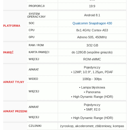
19:9
PROPORCJI
SYSTEM
Android 8.1
OPERACYJNY
Qualcomm Snapdragon 430
SOC
PLATFORMA
8x1.4GHz Cortex-A53
CPU
Adreno 505, 450MHz
GPU
3/32 GB
RAM / ROM
do 128GB (wspólne gniazdo)
KARTA PAMIĘCI
PAMIĘĆ
ROM eMMC
WIĘCEJ
Pojedynczy
APARAT
• 12MP, 1/2.9", 1.25µm, PDAF
1080p - 30fps
WIDEO
APARAT TYLNY
• Lampa błyskowa
WIĘCEJ
• Panorama
• High Dynamic Range (HDR)
Pojedynczy
APARAT
• 5MP, f/2.0
APARAT PRZEDNI
WIĘCEJ
• High Dynamic Range (HDR)
żyroskop, akcelerometr, zbliżeniowy, kompas
CZUJNIKI