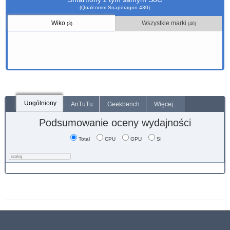
(Qualcomm Snapdragon 430)
Wiko
Wszystkie marki
(3)
(46)
Uogólniony
AnTuTu
Geekbench
Więcej...
Podsumowanie oceny wydajności
Total
CPU
GPU
SI