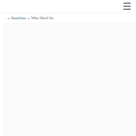
☰
→
Smartfony
→ Wiko View2 Go