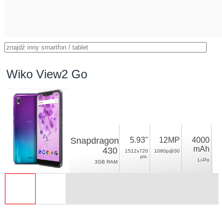
Wiko View2 Go
Snapdragon
5.93"
12MP
4000
mAh
430
1512x720
1080p@30
pix.
Li-Po
3GB RAM