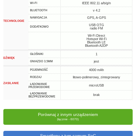
IEEE 802.11 a/b/g/n
WI-FI
v 4.2
BLUETOOTH
GPS, A-GPS
NAWIGACJA
TECHNOLOGIE
USB OTG
DODATKOWO
radio FM
Wi-Fi Direct
Hotspot Wi-Fi
Bluetooth LE
Bluetooth A2DP
1
GŁOŚNIKI
DŹWIĘK
jest
GNIAZDO 3,5MM
4000 mAh
POJEMNOŚĆ
litowo-polimerowy, zintegrowany
RODZAJ
ZASILANIE
ŁADOWANIE
microUSB
PRZEWODOWE
ŁADOWANIE
brak
BEZPRZEWODOWE
Porównaj z innym urządzeniem
(łącznie - 6070)
Smartfony z tym samym SoC