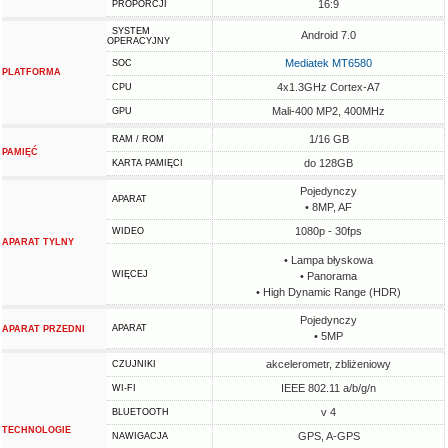
16:9
PROPORCJI
SYSTEM
Android 7.0
OPERACYJNY
Mediatek MT6580
SOC
PLATFORMA
4x1.3GHz Cortex-A7
CPU
Mali-400 MP2, 400MHz
GPU
1/16 GB
RAM / ROM
PAMIĘĆ
do 128GB
KARTA PAMIĘCI
Pojedynczy
APARAT
• 8MP, AF
1080p - 30fps
WIDEO
APARAT TYLNY
• Lampa błyskowa
WIĘCEJ
• Panorama
• High Dynamic Range (HDR)
Pojedynczy
APARAT
APARAT PRZEDNI
• 5MP
akcelerometr, zbliżeniowy
CZUJNIKI
IEEE 802.11 a/b/g/n
WI-FI
v 4
BLUETOOTH
TECHNOLOGIE
GPS, A-GPS
NAWIGACJA