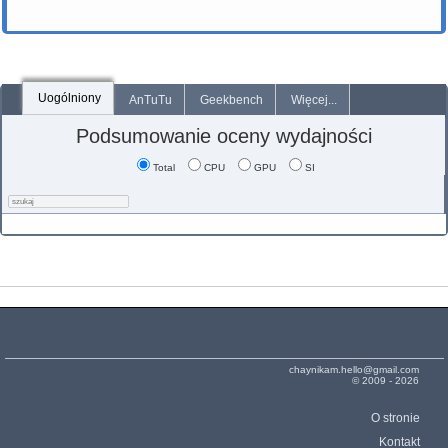
Uogólniony
AnTuTu
Geekbench
Więcej...
Podsumowanie oceny wydajności
Total
CPU
GPU
SI
chaynikam.hello@gmail.com
© 2009 - 2026
O stronie
Kontakt