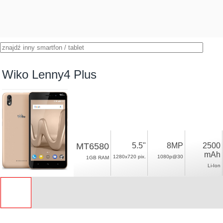
Wiko Lenny4 Plus
MT6580
5.5"
8MP
2500
mAh
1280x720 pix.
1080p@30
1GB RAM
Li-Ion