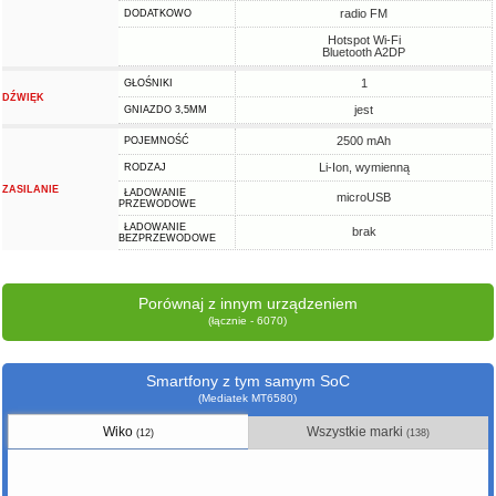
radio FM
DODATKOWO
Hotspot Wi-Fi
Bluetooth A2DP
1
GŁOŚNIKI
DŹWIĘK
jest
GNIAZDO 3,5MM
2500 mAh
POJEMNOŚĆ
Li-Ion, wymienną
RODZAJ
ZASILANIE
ŁADOWANIE
microUSB
PRZEWODOWE
ŁADOWANIE
brak
BEZPRZEWODOWE
Porównaj z innym urządzeniem
(łącznie - 6070)
Smartfony z tym samym SoC
(Mediatek MT6580)
Wiko
Wszystkie marki
(12)
(138)