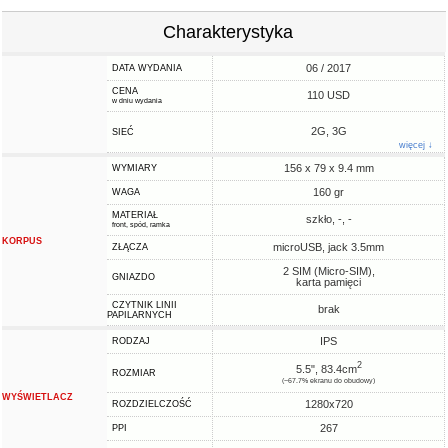
Charakterystyka
06 / 2017
DATA WYDANIA
CENA
110 USD
w dniu wydania
2G, 3G
SIEĆ
więcej ↓
156 x 79 x 9.4 mm
WYMIARY
160 gr
WAGA
MATERIAŁ
szkło, -, -
front, spód, ramka
KORPUS
microUSB, jack 3.5mm
ZŁĄCZA
2 SIM (Micro-SIM),
GNIAZDO
karta pamięci
CZYTNIK LINII
brak
PAPILARNYCH
IPS
RODZAJ
2
5.5", 83.4cm
ROZMIAR
(~67.7% ekranu do obudowy)
WYŚWIETLACZ
1280x720
ROZDZIELCZOŚĆ
267
PPI