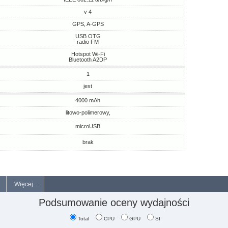
v 4
GPS, A-GPS
USB OTG
radio FM
Hotspot Wi-Fi
Bluetooth A2DP
1
jest
4000 mAh
litowo-polimerowy,
microUSB
brak
Więcej...
Podsumowanie oceny wydajności
Total
CPU
GPU
SI