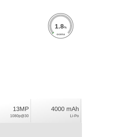
1.8
%
ocena
13MP
4000 mAh
1080p@30
Li-Po