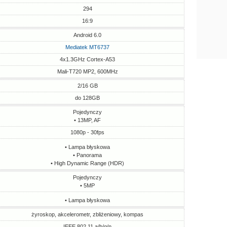
294
16:9
Android 6.0
Mediatek MT6737
4x1.3GHz Cortex-A53
Mali-T720 MP2, 600MHz
2/16 GB
do 128GB
Pojedynczy
• 13MP, AF
1080p - 30fps
• Lampa błyskowa
• Panorama
• High Dynamic Range (HDR)
Pojedynczy
• 5MP
• Lampa błyskowa
żyroskop, akcelerometr, zbliżeniowy, kompas
IEEE 802.11 a/b/g/n