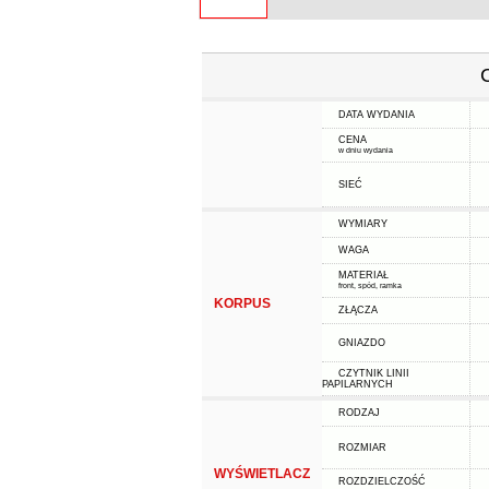
DATA WYDANIA
CENA
w dniu wydania
SIEĆ
WYMIARY
WAGA
MATERIAŁ
front, spód, ramka
KORPUS
ZŁĄCZA
GNIAZDO
CZYTNIK LINII
PAPILARNYCH
RODZAJ
ROZMIAR
WYŚWIETLACZ
ROZDZIELCZOŚĆ