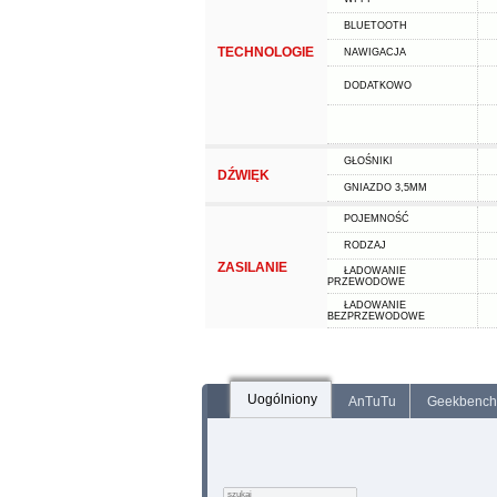
BLUETOOTH
TECHNOLOGIE
NAWIGACJA
DODATKOWO
GŁOŚNIKI
DŹWIĘK
GNIAZDO 3,5MM
POJEMNOŚĆ
RODZAJ
ZASILANIE
ŁADOWANIE
PRZEWODOWE
ŁADOWANIE
BEZPRZEWODOWE
Uogólniony
AnTuTu
Geekbench