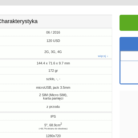
Charakterystyka
06 / 2016
120 USD
2G, 3G, 4G
więcej ↓
144.4 x 71.6 x 9.7 mm
172 gr
szkło, -, -
microUSB, jack 3.5mm
2 SIM (Micro-SIM),
karta pamięci
z przodu
IPS
2
5", 68.9cm
(~66.7% ekranu do obudowy)
1280x720