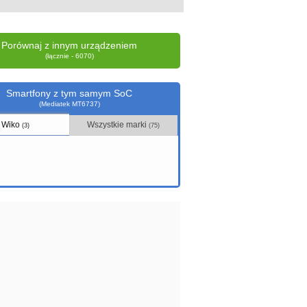
Porównaj z innym urządzeniem
(łącznie - 6070)
Smartfony z tym samym SoC
(Mediatek MT6737)
Wiko
Wszystkie marki
(3)
(75)