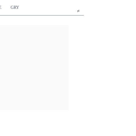
E
GRY
pl