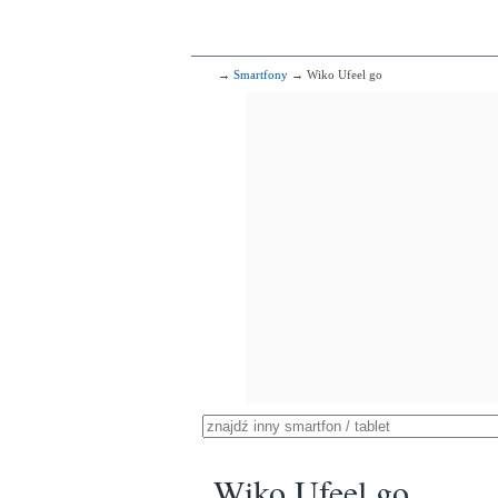
→
Smartfony
→ Wiko Ufeel go
Wiko Ufeel go