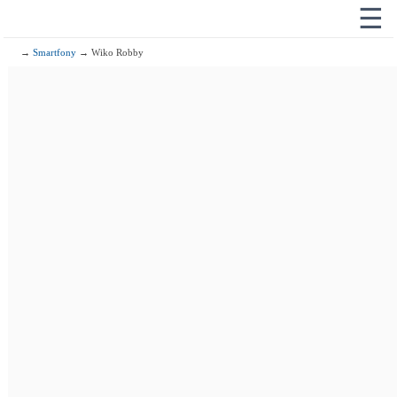
☰
→
Smartfony
→ Wiko Robby