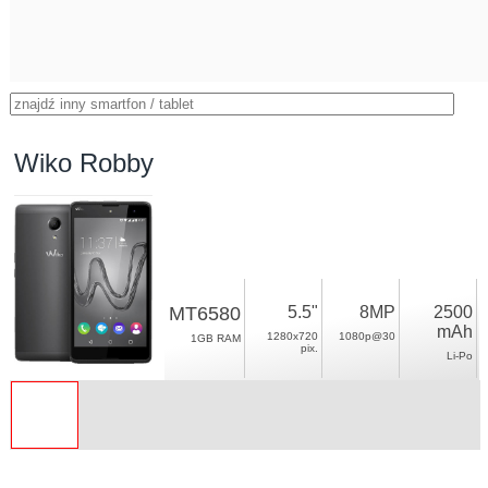
Wiko Robby
MT6580
5.5"
8MP
2500
mAh
1280x720
1080p@30
1GB RAM
pix.
Li-Po