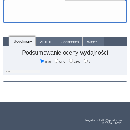
Uogólniony
AnTuTu
Geekbench
Więcej...
Podsumowanie oceny wydajności
Total
CPU
GPU
SI
chaynikam.hello@gmail.com
© 2009 - 2026