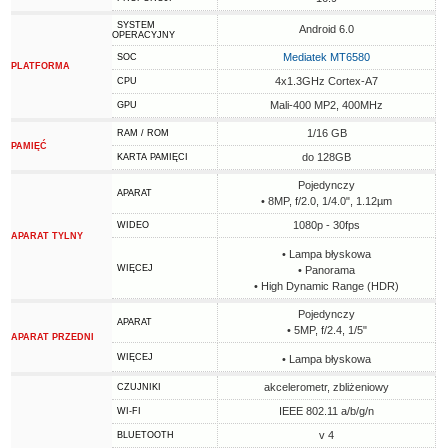
SYSTEM
Android 6.0
OPERACYJNY
Mediatek MT6580
SOC
PLATFORMA
4x1.3GHz Cortex-A7
CPU
Mali-400 MP2, 400MHz
GPU
1/16 GB
RAM / ROM
PAMIĘĆ
do 128GB
KARTA PAMIĘCI
Pojedynczy
APARAT
• 8MP, f/2.0, 1/4.0", 1.12µm
1080p - 30fps
WIDEO
APARAT TYLNY
• Lampa błyskowa
WIĘCEJ
• Panorama
• High Dynamic Range (HDR)
Pojedynczy
APARAT
• 5MP, f/2.4, 1/5"
APARAT PRZEDNI
WIĘCEJ
• Lampa błyskowa
akcelerometr, zbliżeniowy
CZUJNIKI
IEEE 802.11 a/b/g/n
WI-FI
v 4
BLUETOOTH