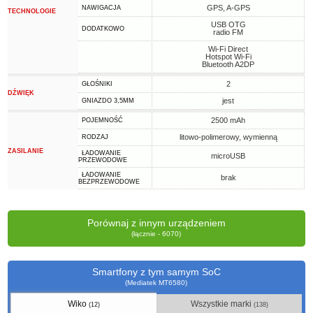
GPS, A-GPS
NAWIGACJA
TECHNOLOGIE
USB OTG
DODATKOWO
radio FM
Wi-Fi Direct
Hotspot Wi-Fi
Bluetooth A2DP
2
GŁOŚNIKI
DŹWIĘK
jest
GNIAZDO 3,5MM
2500 mAh
POJEMNOŚĆ
litowo-polimerowy, wymienną
RODZAJ
ZASILANIE
ŁADOWANIE
microUSB
PRZEWODOWE
ŁADOWANIE
brak
BEZPRZEWODOWE
Porównaj z innym urządzeniem
(łącznie - 6070)
Smartfony z tym samym SoC
(Mediatek MT6580)
Wiko
Wszystkie marki
(12)
(138)