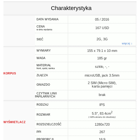
Charakterystyka
05 / 2016
DATA WYDANIA
CENA
167 USD
w dniu wydania
2G, 3G
SIEĆ
więcej ↓
155 x 79.1 x 10 mm
WYMIARY
185 gr
WAGA
MATERIAŁ
szkło, -, -
front, spód, ramka
KORPUS
microUSB, jack 3.5mm
ZŁĄCZA
2 SIM (Micro-SIM),
GNIAZDO
karta pamięci
CZYTNIK LINII
brak
PAPILARNYCH
IPS
RODZAJ
2
5.5", 83.4cm
ROZMIAR
(~68% ekranu do obudowy)
WYŚWIETLACZ
1280x720
ROZDZIELCZOŚĆ
267
PPI
16:9
PROPORCJI